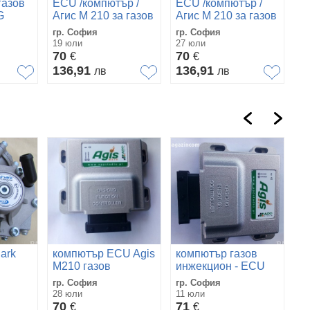
газов
ECU /компютър /
ECU /компютър /
G
Агис М 210 за газов
Агис М 210 за газов
инжекцион
инжекцион
гр. София
гр. София
19 юли
27 юли
70
70
€
€
136,91
136,91
лв
лв
ark
компютър ECU Agis
компютър газов
M
M210 газов
инжекцион - ECU
R
до
инжекцион
Agis M210​
ма
гр. София
гр. София
гр
азов
28 юли
11 юли
26
70
71
6
€
€