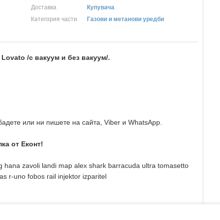
Доставка
Купувача
Категория части
Газови и метанови уредби
Lovato /с вакуум и без вакуум/
.
адете или ни пишете на сайта, Viber и WhatsApp.
ка от Еконт!
pg hana zavoli landi map alex shark barracuda ultra tomasetto
-uno fobos rail injektor izparitel