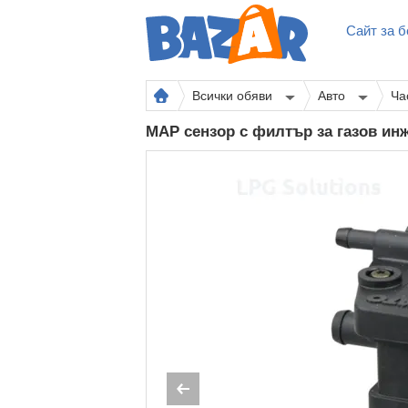
Сайт за б
Всички обяви
Авто
Ча
MAP сензор с филтър за газов ин