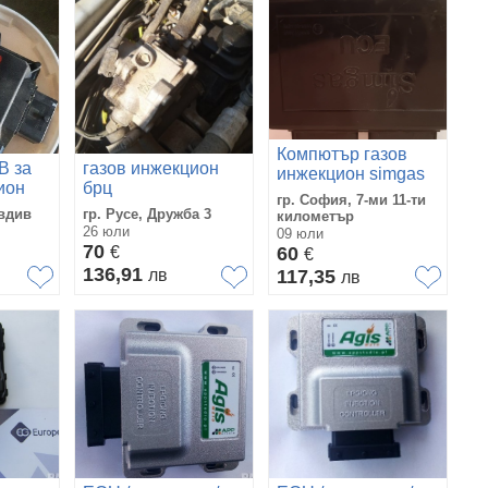
Компютър газов
В за
газов инжекцион
инжекцион simgas
ион
брц
гр. София, 7-ми 11-ти
овдив
гр. Русе, Дружба 3
километър
26 юли
09 юли
70
€
60
€
136,91
лв
117,35
лв