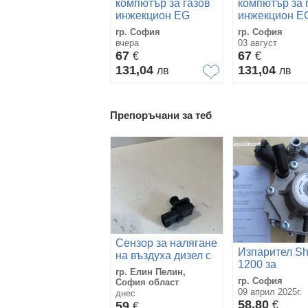
компютър за газов
компютър за 
инжекцион EG
инжекцион E
BASICO 24
BASICO 24
гр. София
гр. София
вчера
03 август
67
67
€
€
131,04
131,04
лв
лв
Препоръчани за теб
Сензор за налягане
Изпарител Sh
на въздуха дизел с
1200 за
модул за
гр. Елин Пелин,
автомобили 
управление за
гр. София
София област
170к.с. при г
Mazda 3 2.2D (2015)
09 април 2025г.
днес
инжекцион
58,80
5WK96885 OEM
59
€
€