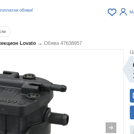
езплатни обяви!
М
сти
жекцион Lovato →
Обява 47638957
Ц