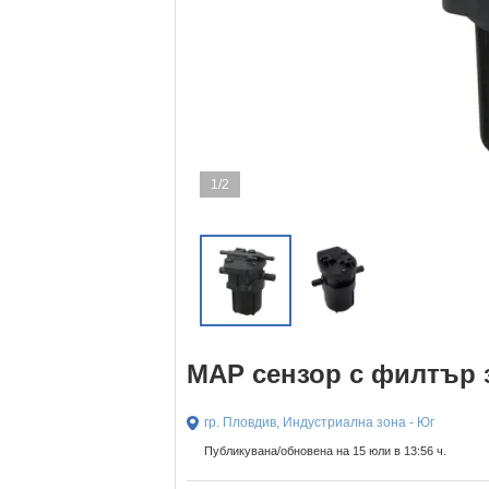
1/2
MAP сензор с филтър з
гр. Пловдив, Индустриална зона - Юг
Публикувана/обновена на 15 юли в 13:56 ч.