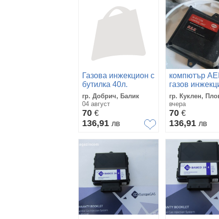
Газова инжекцион с
компютър АЕ
бутилка 40л.
газов инжекц
гр. Добрич, Балик
гр. Куклен, Пл
04 август
вчера
70
70
€
€
136,91
136,91
лв
лв