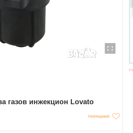
Съ
а газов инжекцион Lovato
Наблюдавай