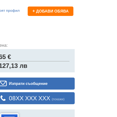
оят профил
+
ДОБАВИ ОБЯВА
ена:
65 €
127,13 лв
Изпрати съобщение
08XX XXX XXX
(покажи)