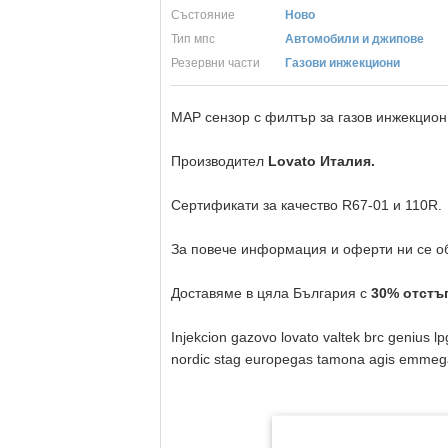
Състояние
Ново
Тип мпс
Автомобили и джипове
Резервни части
Газови инжекциони
MAP сензор с филтър за газов инжекцион
Производител
Lovato Италия
.
Сертификати за качество R67-01 и 110R.
За повече информация и оферти ни се об
Доставяме в цяла България с
30% отстъп
Injekcion gazovo lovato valtek brc genius l
nordic stag europegas tamona agis emmegas r