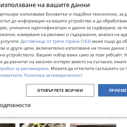
 използване на вашите данни
Преглеждания:
516
☆
☆
☆
☆
☆
артньори използваме бисквитки и подобни технологии, за 
Оценка
4.6
от
154
гласа.
остъп до информация на вашето устройство и да обработва
адрес, уникални идентификатори и данни за сърфиране, за 
ржание, измерване на реклами и съдържание, анализ на ау
 услугите.
Доставчици от трети страни (183)
може също да об
ези и други цели, включително използване на точни данни 
на устройството. Вашият избор важи само за този уебсайт. 
 да разчитат на законен интерес вместо на съгласие; имате
тройки за рекламиране
. Можете да оттеглите съгласието си 
исквитките
.
Политика за поверителност
вление
изпарител за газов
Компютър за газов
ОТХВЪРЛЕТЕ ВСИЧКИ
ПРИЕМЕ
инжекцион
инжекцион.
o Z51
с. Ведраре, Пловдив
гр. София, Левски В
18 юли
30 юли
ПОДРОБНОСТИ
61,36
66,47
€
€
120,01
130
лв
лв