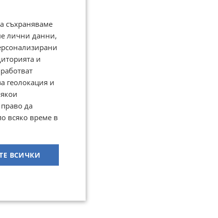
да съхраняваме
ме лични данни,
персонализирани
диторията и
работват
за геолокация и
Някои
 право да
по всяко време в
ТЕ ВСИЧКИ