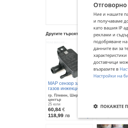
Отговорно
Ние и нашите п
и получаваме д
като вашия IP 
Другите търсят също
реклами и съдъ
подобряване на
данните ви за т
характеристики 
доставчици може
възразите в
Нас
Настройки на б
MAP сензор за
Блок за упра
газов инжекцион
на BRC газов
Landi Renzo LR025
инжекцион за
гр. Плевен, Широк
гр. Елин Пелин,
14мм
Nissan Muran
център
София област
3.5 V6 (2009)
25 юли
вчера
ПОКАЖЕТЕ 
60,84
DE815051
69
€
€
118,99
134,95
лв
лв