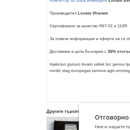
Компютър за газов инжекцион
Lovato Ex
Производител
Lovato
Италия
.
Сертификати за качество R67-01 и 110R.
За повече информация и оферти ни се об
Доставяме в цяла България с
30% отстъп
Injekcion gazovo lovato valtek brc genius l
nordic stag europegas tamona agis emmegas r
Другите търсят също
Отговорно
Ние и нашите п