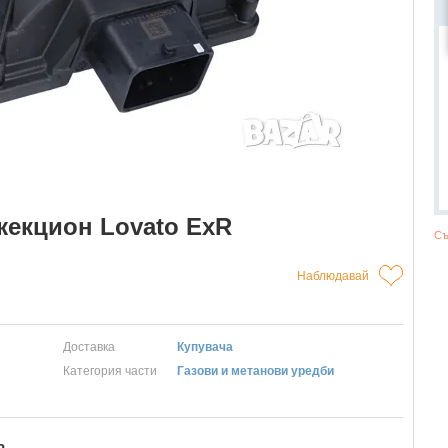
жекцион Lovato ExR
Съ
Наблюдавай
Доставка
Купувача
Категория части
Газови и метанови уредби