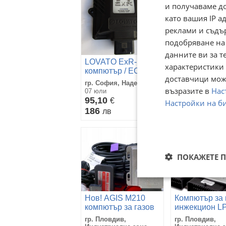
и получаваме д
като вашия IP 
реклами и съдъ
подобряване на
данните ви за т
LOVATO ExR-
електроника 
характеристики 
компютър / ECU /
ExR за газов
доставчици може
газов инжекцион
инжекционза
гр. София, Надежда 1
гр. София, Над
ловато
възразите в
Нас
07 юли
03 юни
95,10
115
€
€
Настройки на б
186
224,92
лв
лв
ПОКАЖЕТЕ 
Нов! AGIS M210
Компютър за 
компютър за газов
инжекцион L
инжекцион 4цил.
TECH цени о
гр. Пловдив,
гр. Пловдив,
gazov injekcion
220лв. gazov