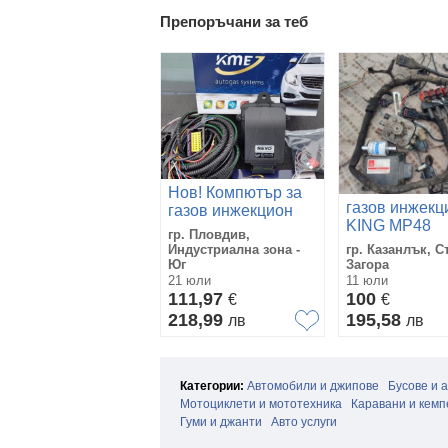
Препоръчани за теб
Нов! Компютър за
газов инжекц
газов инжекцион
KING MP48
KME NEVO
гр. Пловдив,
Електроника КМЕ
Индустриална зона -
гр. Казанлък, С
НЕВО
Юг
Загора
21 юли
11 юли
111,97
100
€
€
218,99
195,58
лв
лв
Категории:
Автомобили и джипове
Бусове и 
Мотоциклети и мототехника
Каравани и кемп
Гуми и джанти
Авто услуги