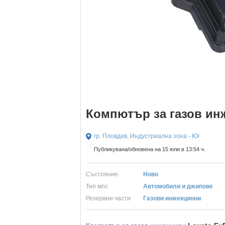
Компютър за газов ин
гр. Пловдив, Индустриална зона - Юг
Публикувана/обновена на 15 юли в 13:54 ч.
Състояние
Ново
Тип мпс
Автомобили и джипове
Резервни части
Газови инжекциони