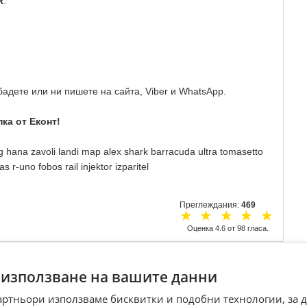
R
.
адете или ни пишете на сайта, Viber и WhatsApp.
ка от Еконт!
pg hana zavoli landi map alex shark barracuda ultra tomasetto
-uno fobos rail injektor izparitel
Преглеждания:
469
☆
☆
☆
☆
☆
Оценка
4.6
от
98
гласа.
 използване на вашите данни
артньори използваме бисквитки и подобни технологии, за 