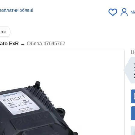
езплатни обяви!
М
сти
vato ExR →
Обява 47645762
Ц