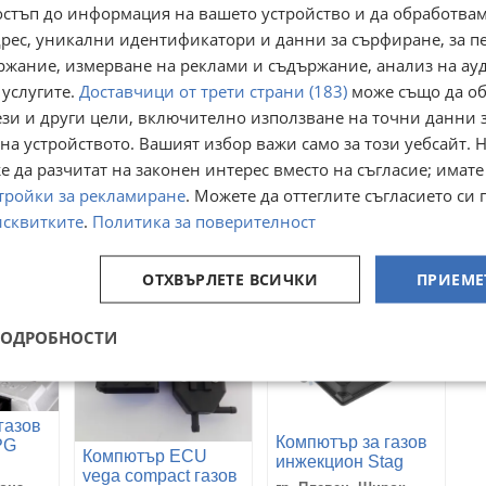
остъп до информация на вашето устройство и да обработва
адрес, уникални идентификатори и данни за сърфиране, за 
ржание, измерване на реклами и съдържание, анализ на ау
 услугите.
Доставчици от трети страни (183)
може също да об
ези и други цели, включително използване на точни данни 
Lovato
Продавам заден
Компютър за газов
на устройството. Вашият избор важи само за този уебсайт. 
спойлер за
инжекцион BRC.
 да разчитат на законен интерес вместо на съгласие; имате
багажник и спойлер
ежда 1
гр. Пловдив, Гагарин
гр. София, Гео Милев
тип сенник за
тройки за рекламиране
. Можете да оттеглите съгласието си 
01 август
05 август
задното стъкло за S
100
97,15
€
€
исквитките
.
Политика за поверителност
class W221 2005-
195,58
190,01
лв
лв
2013
ОТХВЪРЛЕТЕ ВСИЧКИ
ПРИЕМЕ
ПОДРОБНОСТИ
газов
Компютър за газов
PG
Компютър ECU
инжекцион Stag
т
vega compact газов
QBox Basic/PLUS