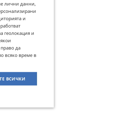
ме лични данни,
персонализирани
диторията и
работват
за геолокация и
Някои
 право да
по всяко време в
ТЕ ВСИЧКИ