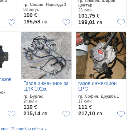
она -
гр. Плевен, Широк
инжекцион
гр. София, Надежда 1
център
02 август
25 юли
100
€
101,75
€
195,58
лв
199,01
лв
газов
Газов инжекцион за
газов инжекцион
ЦЛК 192кс+
LPG
ONIC/AEB/OMVL
рок
гр. Бургас
гр. София, Дружба 1
24 юли
17 юли
110
111
€
€
215,14
217,10
лв
лв
 още 12 подобни обяви