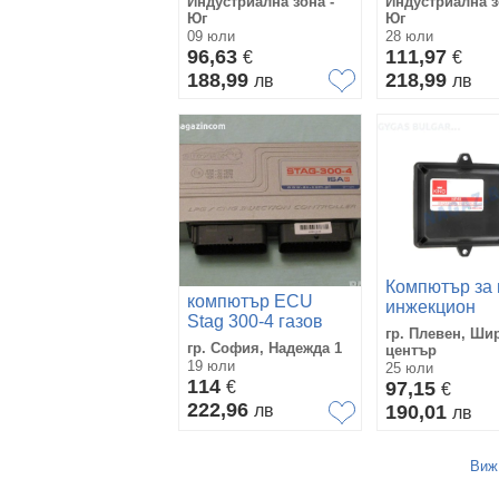
Индустриална зона -
Индустриална з
injekcion
Юг
Юг
09 юли
28 юли
96,63
111,97
€
€
188,99
218,99
лв
лв
Компютър за 
компютър ECU
инжекцион
Stag 300-4 газов
KING/DIGITR
гр. Плевен, Ши
инжекцион
MP48
гр. София, Надежда 1
център
19 юли
25 юли
114
€
97,15
€
222,96
лв
190,01
лв
Виж