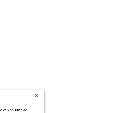
×
да съхраняваме