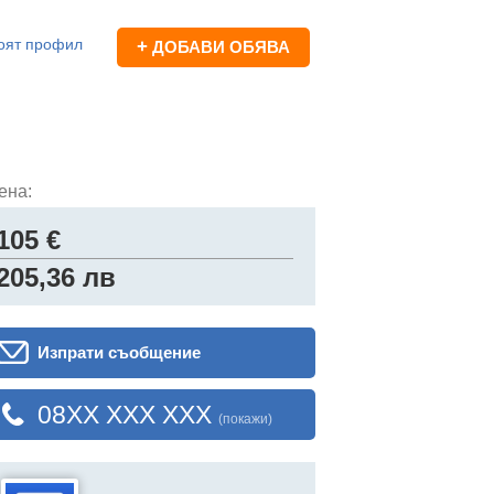
оят профил
+
ДОБАВИ ОБЯВА
ена:
105 €
205,36 лв
Изпрати съобщение
08XX XXX XXX
(покажи)