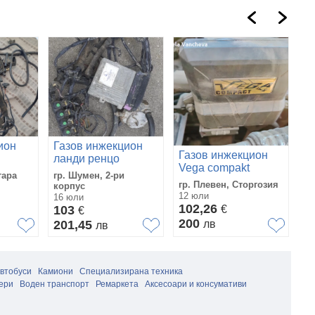
ион
Газов инжекцион
Г
Газов инжекцион
ланди ренцо
Vi
Vega compakt
тара
гр. Шумен, 2-ри
гр
гр. Плевен, Сторгозия
корпус
1
12 юли
16 юли
27
102,26
103
€
1
€
200
201,45
лв
1
лв
автобуси
Камиони
Специализирана техника
ери
Воден транспорт
Ремаркета
Аксесоари и консумативи