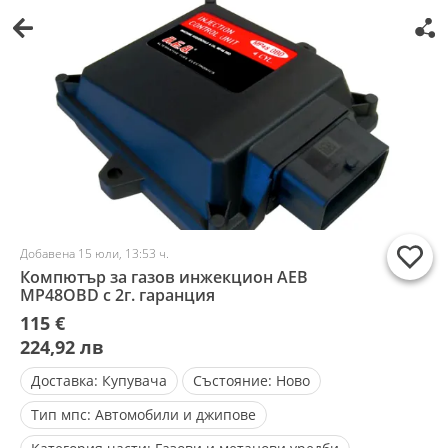
Добавена 15 юли, 13:53 ч.
Компютър за газов инжекцион ΑΕΒ
MP48OBD с 2г. гаранция
115 €
224,92 лв
Доставка:
Купувача
Състояние:
Ново
Тип мпс:
Автомобили и джипове