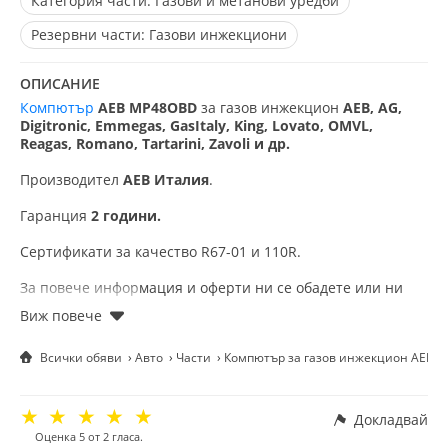
Категория части:
Газови и метанови уредби
Резервни части:
Газови инжекциони
ОПИСАНИЕ
Компютър
AEB MP48OBD
за газов инжекцион
AEB, AG,
Digitronic, Emmegas, GasItaly, King, Lovato, OMVL,
Reagas, Romano, Tartarini, Zavoli и др.
Производител
AEB Италия
.
Гаранция
2 години.
Сертификати за качество R67-01 и 110R.
За повече информация и оферти ни се обадете или ни
пишете на сайта, Viber и WhatsApp.
Доставяме в цяла България с
30% отстъпка от Еконт!
Всички обяви
Авто
Части
Компютър за газов инжекцион ΑΕΒ M
Injekcion gazovo lovato valtek brc genius lpg hana zavoli
landi map alex shark barracuda ultra tomasetto nordic stag
☆
☆
☆
☆
☆
europegas tamona agis emmegas r-uno fobos rail injektor
Докладвай
izparitel
Оценка
5
от
2
гласа.