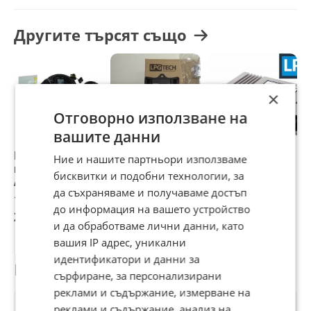
Другите търсят също
×
Отговорно използване на
вашите данни
Компютър за
Нов компютър за
Компютър за
Г
Ние и нашите партньори използваме
газов инжекцион
газов инжекцион -
газов инжекцион
бисквитки и подобни технологии, за
AC Stag
LPG TECH ONE .
LPG TECH цени от
да съхраняваме и получаваме достъп
220лв. gazov
117,60 €
123 €
111,97 €
1
injekcion
до информация на вашето устройство
230,01 лв
240,57 лв
218,99 лв
2
и да обработваме лични данни, като
вашия IP адрес, уникални
идентификатори и данни за
Потребител
сърфиране, за персонализирани
реклами и съдържание, измерване на
реклами и съдържание, анализ на