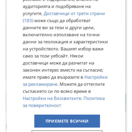
аудиторията и подобряване на
услугите.
Доставчици от трети страни
(183)
може също да обработват
данните ви за тези и други цели,
включително използване на точни
LPG Solutions
данни за геолокация и характеристики
на устройството. Вашият избор важи
В Bazar.BG от 26 април 2024г.
само за този уебсайт. Някои
Последно активен 01 август в 12:39 ч.
доставчици може да разчитат на
19 Обяви
законен интерес вместо на съгласие;
имате право да възразите в
Настройки
за рекламиране
. Можете да оттеглите
съгласието си по всяко време в
Настройки на бисквитките
.
Политика
Индустриална зона - Юг
за поверителност
гр. Пловдив
ПРИЕМЕТЕ ВСИЧКИ
Препоръчани за теб