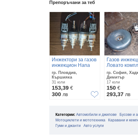
Препоръчани за теб
Инжектори за газов
Газов инжекц
инжекцион Hana
Ловато компл
H2100
гр. Пловдив,
гр. София, Хад
Кършияка
Димитър
31 юли
17 юли
153,39
150
€
€
300
293,37
лв
лв
Категории:
Автомобили и джипове
Бусове и 
Мотоциклети и мототехника
Каравани и кемп
Гуми и джанти
Авто услуги