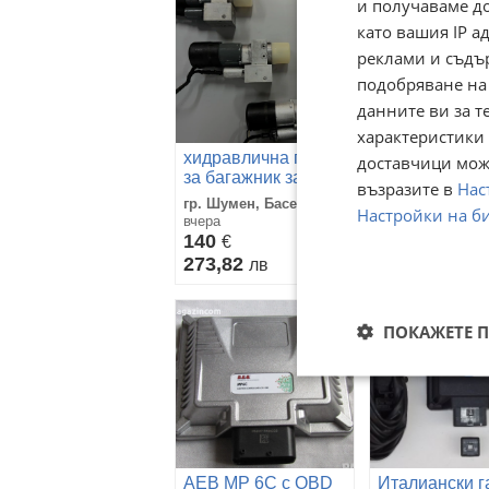
и получаваме д
като вашия IP 
реклами и съдъ
подобряване на
данните ви за т
характеристики 
Компютър за 
хидравлична помпа
доставчици може
инжекцион
за багажник за
KING/AEB/VE
възразите в
Нас
гр. Плевен, Ши
w164 ; x164 ; w251
2568D
гр. Шумен, Басейна
център
Настройки на б
вчера
25 юли
140
€
168,73
€
273,82
лв
330,01
лв
ПОКАЖЕТЕ 
AEB MP 6C с OBD
Италиански г