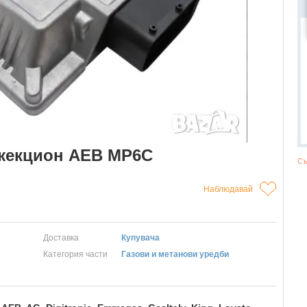
нжекцион AEB MP6C
Съ
Наблюдавай
Доставка
Купувача
Категория части
Газови и метанови уредби