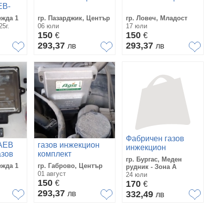
EB-
 MP48
ежда 1
гр. Пазарджик, Център
гр. Ловеч, Младост
5г.
06 юли
17 юли
150
150
€
€
293,37
293,37
лв
лв
Фабричен газов
 AEB
газов инжекцион
инжекцион
азов
комплект
гр. Бургас, Меден
ежда 1
гр. Габрово, Център
рудник - Зона А
В МР
01 август
24 юли
150
€
170
€
293,37
лв
332,49
лв