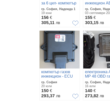
за 6 цил- компютър
инжекцион A
/ ECU / газов
DIGITRONIC
гр. София, Надежда 1
гр. София, Над
инжекцион
OBDII
19 юни
03 септември 202
156
155
€
€
305,11
303,15
лв
лв
компютър газов
електроника
инжекцион - ECU
MP 48 OBD г
BRC 32
инжекцион
гр. София
гр. София, Над
комплект АЕ
20 юли
16 юли
48 ОБД
150
140
€
€
293,37
273,82
лв
лв