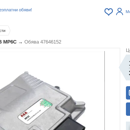
езплатни обяви!
М
сти
EB MP6C →
Обява 47646152
Ц