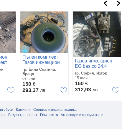
ион
Пълен комплект
3
Газов инжекцион
ект
Газов инжекцион
И
EG basico 24.4
R
жи
гр. Бяла Слатина,
гр
и
гр. София, Изток
Враца
Це
15 юли
in
07 юли
11
160
150
€
1
€
312,93
293,37
лв
2
лв
автобуси
Камиони
Специализирана техника
ери
Воден транспорт
Ремаркета
Аксесоари и консумативи