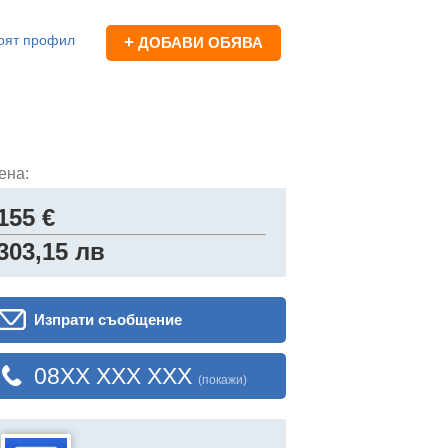
оят профил
+
ДОБАВИ ОБЯВА
ена:
155 €
303,15 лв
Изпрати съобщение
08XX XXX XXX
(покажи)