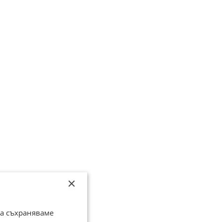
×
да съхраняваме