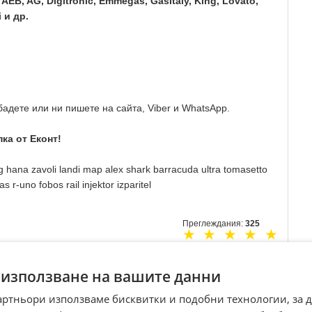
AEB, AG, Digitronic, Emmegas, GasItaly, King, Lovato,
 и др.
адете или ни пишете на сайта, Viber и WhatsApp.
ка от Еконт!
pg hana zavoli landi map alex shark barracuda ultra tomasetto
-uno fobos rail injektor izparitel
Преглеждания:
325
☆
☆
☆
☆
☆
Оценка
4.5
от
227
гласа.
 използване на вашите данни
артньори използваме бисквитки и подобни технологии, за 