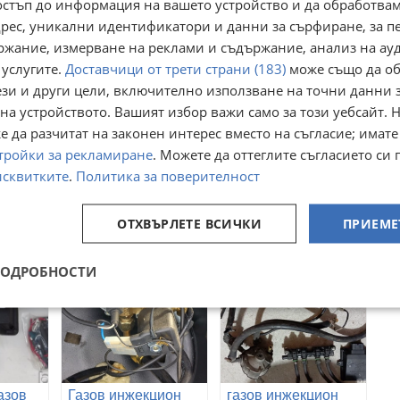
остъп до информация на вашето устройство и да обработва
адрес, уникални идентификатори и данни за сърфиране, за 
ржание, измерване на реклами и съдържание, анализ на ау
 услугите.
Доставчици от трети страни (183)
може също да об
ези и други цели, включително използване на точни данни 
на устройството. Вашият избор важи само за този уебсайт. 
газов
компютър ECU
компютър AEB MP
 да разчитат на законен интерес вместо на съгласие; имате
AEB MP 6 C газов
8C с OBD за 8 цил-
NTO/BiGas
тройки за рекламиране
. Можете да оттеглите съгласието си 
рок
инжекцион
компютър / ECU /
гр. София, Надежда 1
гр. София, Надежда 1
исквитките
.
Политика за поверителност
газов инжекцион
22 април
16 юли
154
170
€
€
301,20
332,49
лв
лв
ОТХВЪРЛЕТЕ ВСИЧКИ
ПРИЕМЕ
ПОДРОБНОСТИ
азов
Газов инжекцион
газов инжекцион