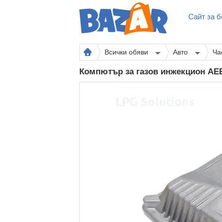
Сайт за б
Всички обяви
Авто
Ча
Компютър за газов инжекцион A