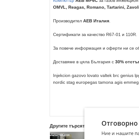
Компютър
AEB MP6C
за газов инжекцион
OMVL, Reagas, Romano, Tartarini, Zavoli
Производител
AEB Италия
.
Сертификати за качество R67-01 и 110R.
За повече информация и оферти ни се об
Доставяме в цяла България с
30% отстъп
Injekcion gazovo lovato valtek brc genius l
nordic stag europegas tamona agis emmegas r
Отговорно
Другите търсят също
Ние и нашите п