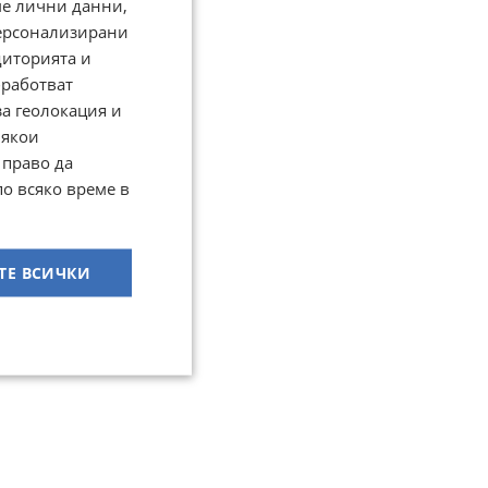
ме лични данни,
персонализирани
диторията и
работват
за геолокация и
Някои
 право да
по всяко време в
ТЕ ВСИЧКИ