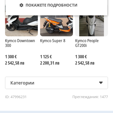
ПОКАЖЕТЕ ПОДРОБНОСТИ
Kymco Downtown
Kymco Super 8
Kymco People
K
300
GT200i
1
1 300 €
1 125 €
1 300 €
1
2 542,58 лв
2 200,31 лв
2 542,58 лв
2
Категории
ID: 47996231
Преглеждания: 1477