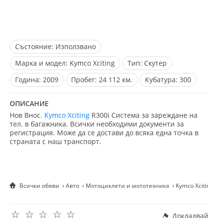
Състояние:
Използвано
Марка и модел:
Kymco Xciting
Тип:
Скутер
Година:
2009
Пробег:
24 112 км.
Кубатура:
300
ОПИСАНИЕ
Нов Внос.
Kymco Xciting
R300i Система за зареждане на
тел. в багажника. Всички необходими документи за
регистрация. Може да се достави до всяка една точка в
страната с наш транспорт.
Всички обяви
Авто
Мотоциклети и мототехника
Kymco Xciting
☆
☆
☆
☆
☆
Докладвай