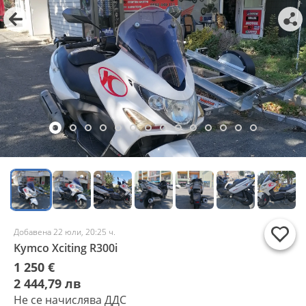
Добавена 22 юли, 20:25 ч.
Kymco Xciting R300i
1 250 €
2 444,79 лв
Не се начислява ДДС