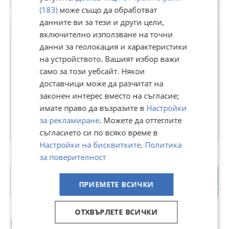
(183)
може също да обработват
данните ви за тези и други цели,
включително използване на точни
данни за геолокация и характеристики
на устройството. Вашият избор важи
само за този уебсайт. Някои
MotoSaund Ltd
доставчици може да разчитат на
В Bazar.BG от 16 ноември 2024г.
законен интерес вместо на съгласие;
Последно активен 07 юли в 18:00 ч.
имате право да възразите в
Настройки
за рекламиране
. Можете да оттеглите
13 Обяви
съгласието си по всяко време в
Настройки на бисквитките
.
Политика
за поверителност
гр. Несебър
ПРИЕМЕТЕ ВСИЧКИ
Бургас
ОТХВЪРЛЕТЕ ВСИЧКИ
Препоръчани за теб