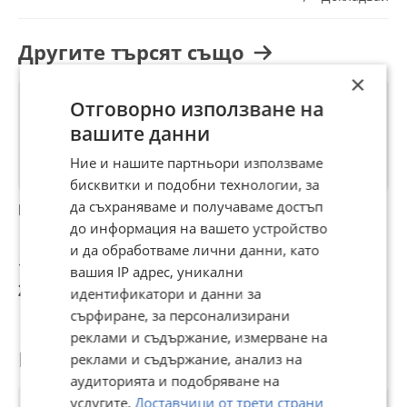
Другите търсят също
×
Отговорно използване на
вашите данни
Ние и нашите партньори използваме
бисквитки и подобни технологии, за
да съхраняваме и получаваме достъп
Kymco Xciting
Kymco Xciting 500
Kymco Xciting
K
Лизинг Бартер
Скутер кинко
A
до информация на вашето устройство
ексайтинк 500
и да обработваме лични данни, като
1 200 €
1 199 €
1 200 €
1
вашия IP адрес, уникални
2 347 лв
2 345,04 лв
2 347 лв
2
идентификатори и данни за
сърфиране, за персонализирани
реклами и съдържание, измерване на
Потребител
реклами и съдържание, анализ на
аудиторията и подобряване на
услугите.
Доставчици от трети страни