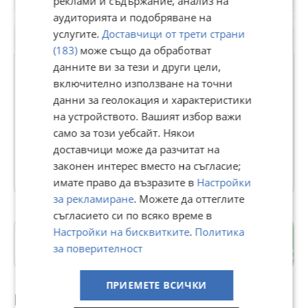
реклами и съдържание, анализ на
аудиторията и подобряване на
услугите.
Доставчици от трети страни
(183)
може също да обработват
данните ви за тези и други цели,
включително използване на точни
MotoSaund Ltd
данни за геолокация и характеристики
на устройството. Вашият избор важи
В Bazar.BG от 16 ноември 2024г.
само за този уебсайт. Някои
Последно активен 07 юли в 18:00 ч.
доставчици може да разчитат на
законен интерес вместо на съгласие;
13 Обяви
имате право да възразите в
Настройки
за рекламиране
. Можете да оттеглите
съгласието си по всяко време в
Настройки на бисквитките
.
Политика
гр. Несебър
за поверителност
Бургас
ПРИЕМЕТЕ ВСИЧКИ
Препоръчани за теб