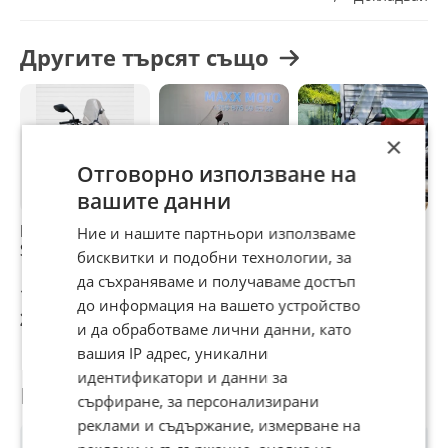
Другите търсят също
×
Отговорно използване на
вашите данни
Honda Pcx 125i
Honda Silver Wing
Honda Sh SH 300
H
Ние и нашите партньори използваме
START STOP
400i
бисквитки и подобни технологии, за
да съхраняваме и получаваме достъп
1 450 €
1 300 €
1 390 €
1
до информация на вашето устройство
2 835,95 лв
2 542,58 лв
2 718,60 лв
2
и да обработваме лични данни, като
вашия IP адрес, уникални
идентификатори и данни за
Потребител
сърфиране, за персонализирани
реклами и съдържание, измерване на