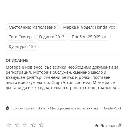
Състояние:
Използвано
Марка и модел:
Honda Pcx
Тип:
Скутер
Година:
2013
Пробег:
25 965 км.
Кубатура:
150
ОПИСАНИЕ
Мотора е нов внос, със всички необходими документи за
регистрация. Мотора е обслужен, сменено масло и
въздушен филтър, сменени ремък и ролки, поставен
чисто нов акумолатор. Старт/Стоп система. Може да се
достави до всяка една точка в страната с наш транспорт.
Всички обяви
Авто
Мотоциклети и мототехника
Honda Pcx PCX
☆
☆
☆
☆
☆
Докладвай