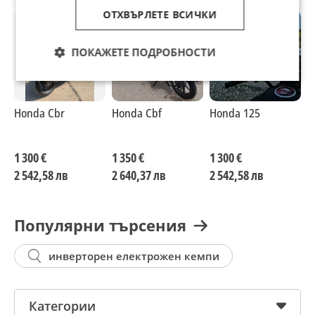
ОТХВЪРЛЕТЕ ВСИЧКИ
ПОКАЖЕТЕ ПОДРОБНОСТИ
Honda Cbr
Honda Cbf
Honda 125
H
1 300 €
1 350 €
1 300 €
1
2 542,58 лв
2 640,37 лв
2 542,58 лв
2
Популярни търсения
инверторен електрожен кемпи
Категории