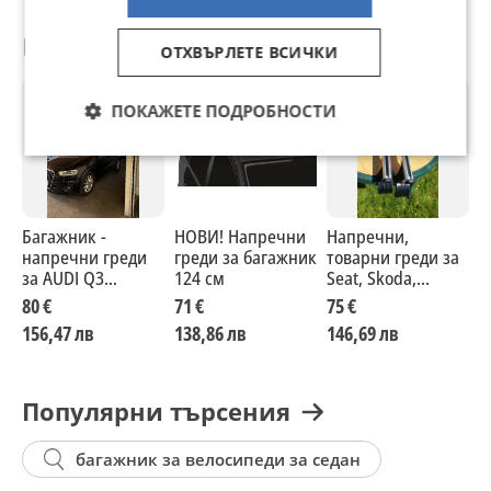
Препоръчани за теб
ОТХВЪРЛЕТЕ ВСИЧКИ
ПОКАЖЕТЕ ПОДРОБНОСТИ
Багажник -
НОВИ! Напречни
Напречни,
У
напречни греди
греди за багажник
товарни греди за
н
за AUDI Q3
124 см
Seat, Skoda,
з
2011до2018 г. ( за
багажник
-
80 €
71 €
75 €
6
таван
156,47 лв
138,86 лв
146,69 лв
1
Популярни търсения
багажник за велосипеди за седан