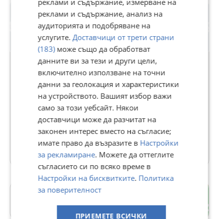
реклами и съдържание, измерване на
реклами и съдържание, анализ на
аудиторията и подобряване на
услугите.
Доставчици от трети страни
(183)
може също да обработват
данните ви за тези и други цели,
включително използване на точни
данни за геолокация и характеристики
Д. Георгиев
на устройството. Вашият избор важи
1186
рейтинг
само за този уебсайт. Някои
В Bazar.BG от 19 юни 2013г.
доставчици може да разчитат на
Последно активен вчера в 02:13 ч.
законен интерес вместо на съгласие;
имате право да възразите в
Настройки
183 Обяви
за рекламиране
. Можете да оттеглите
съгласието си по всяко време в
Настройки на бисквитките
.
Политика
за поверителност
с. Звездица
гр. Варна
ПРИЕМЕТЕ ВСИЧКИ