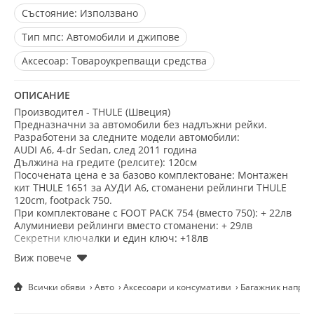
Състояние:
Използвано
Тип мпс:
Автомобили и джипове
Aксесоар:
Товароукрепващи средства
ОПИСАНИЕ
Производител - THULE (Швеция)
Предназначни за автомобили без надлъжни рейки.
Разработени за следните модели автомобили:
AUDI A6, 4-dr Sedan, след 2011 година
Дължина на гредите (релсите): 120см
Посочената цена е за базово комплектоване: Монтажен
кит THULE 1651 за АУДИ А6, стоманени рейлинги THULE
120cm, footpack 750.
При комплектоване с FOOT PACK 754 (вместо 750): + 22лв
Алуминиеви рейлинги вместо стоманени: + 29лв
Секретни ключалки и един ключ: +18лв
Лично получване от Варна.
0887-55-83-43
Доставка с куриер САМО с предварителен депозит от
Всички обяви
Авто
Аксесоари и консумативи
Багажник напречн
20лв.
На тези багажници тип напречни греди могат да бъдат
монтирани както