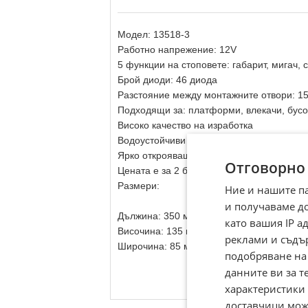
Модел: 13518-3
Работно напрежение: 12V
5 функции на стоповете: габарит, мигач, 
Брой диоди: 46 диода
Разстояние между монтажните отвори: 1
Подходящи за: платформи, влекачи, бусо
Високо качество на изработка
Водоустойчиви
Ярко открояващи се от далеч за ясна ви
Отговорно
Цената е за 2 броя в комплект
Размери:
Ние и нашите п
и получаваме д
Дължина: 350 мм.
като вашия IP 
Височина: 135 мм.
реклами и съдъ
Широчина: 85 мм.
подобряване на
данните ви за т
характеристики 
доставчици може