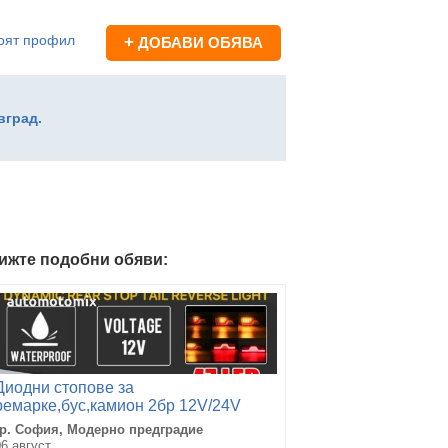
оят профил
+
ДОБАВИ ОБЯВА
вград.
ижте подобни обяви:
Диодни стопове за
ремарке,бус,камион 2бр 12V/24V
- 459
гр. София, Модерно предградие
06 август