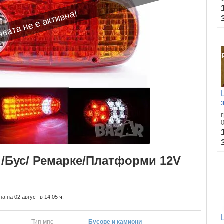
вата не е активна!
н/Бус/ Ремарке/Платформи 12V
а на 02 август в 14:05 ч.
Тип мпс
Бусове и камиони