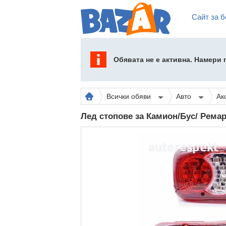
Сайт за б
Обявата не е активна. Намери
Всички обяви
Авто
Ак
Лед стопове за Камион/Бус/ Рема