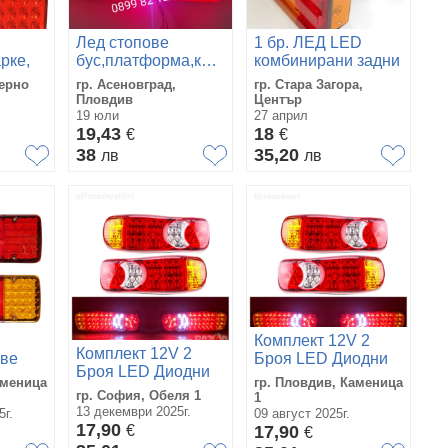
Лед стопове
1 бр. ЛЕД LED
рке,
бус,платформа,каравана,ремарке
комбинирани задни
руги,
на 12волта Модел:
стопове стоп 24V
ерно
гр. Асеновград,
гр. Стара Загора,
88
за камион бус
Пловдив
Център
19 юли
27 април
19,43
18
€
€
38
35,20
лв
лв
Комплект 12V 2
Комплект 12V 2
ове
Броя LED Диодни
Броя LED Диодни
ке
стопове за бусове
аменица
гр. Пловдив, Каменица
стопове за бусове
ремарке каравана
гр. София, Обеля 1
1
ремарке каравана
13 декември 2025г.
5г.
09 август 2025г.
17,90
€
17,90
€