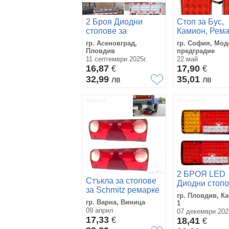
2 Броя Диодни
Стоп за Бус,
стопове за
Камион, Рема
ремарке, Стопове
Каравана и д
гр. Асеновград,
гр. София, Мод
за платформи,
2бр.,24V - 53
Пловдив
предградие
Диодни стопове
11 септември 2025г.
22 май
16,87
17,90
€
€
32,99
35,01
лв
лв
2 БРОЯ LED
Стъкла за стопове
Диодни стоп
за Schmitz ремарке
12V за ремар
гр. Пловдив, К
2бр
платформа
гр. Варна, Виница
1
09 април
каравана
07 декември 202
17,33
€
18,41
€