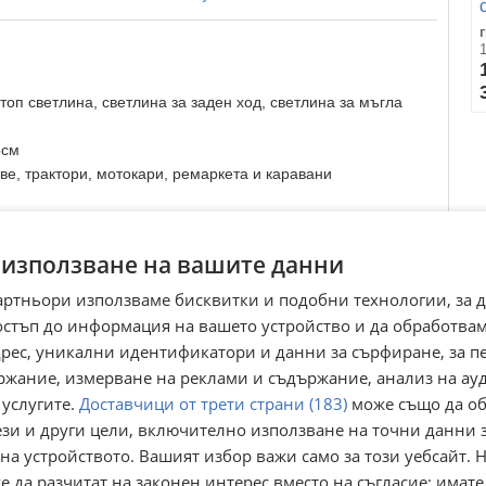
стоп светлина, светлина за заден ход, светлина за мъгла
5см
ве, трактори, мотокари, ремаркета и каравани
димост и безопасност
 използване на вашите данни
артньори използваме бисквитки и подобни технологии, за 
остъп до информация на вашето устройство и да обработва
адрес, уникални идентификатори и данни за сърфиране, за 
ржание, измерване на реклами и съдържание, анализ на ау
 услугите.
Доставчици от трети страни (183)
може също да об
ези и други цели, включително използване на точни данни 
Преглеждания:
131
на устройството. Вашият избор важи само за този уебсайт. 
 да разчитат на законен интерес вместо на съгласие; имате