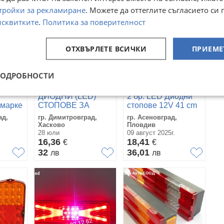
тройки за рекламиране
. Можете да оттеглите съгласието си 
исквитките
.
Политика за поверителност
ОТХВЪРЛЕТЕ ВСИЧКИ
ПРИЕМЕ
ПОДРОБНОСТИ
ДИОДНИ (LED)
2 бр. LED Диодни
емарке
СТОПОВЕ ЗА
стопове 12V 41 cm
1
РЕМАРКЕ 2БР 12V-
Стопове за Бус
ад,
гр. Димитровград,
гр. Асеновград,
2252-12
Ремарке Тир
Хасково
Пловдив
Каравана
28 юли
09 август 2025г.
16,36
18,41
€
€
32
36,01
лв
лв