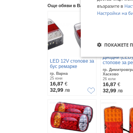
възразите в
Нас
Още обяви в Bazar.BG
Настройки на б
ПОКАЖЕТЕ 
Диодни (LED)
LED 12V стопове за
стопове за р
бус ремарке
2бр 12V -037
гр. Димитровгр
каравана трактор
гр. Варна
Хасково
25 юни
26 юли
16,87
€
16,87
€
32,99
лв
32,99
лв