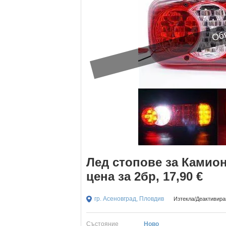
Обя
Лед стопове за Камио
цена за 2бр, 17,90 €
гр. Асеновград, Пловдив
Изтекла/Деактивиран
Състояние
Ново