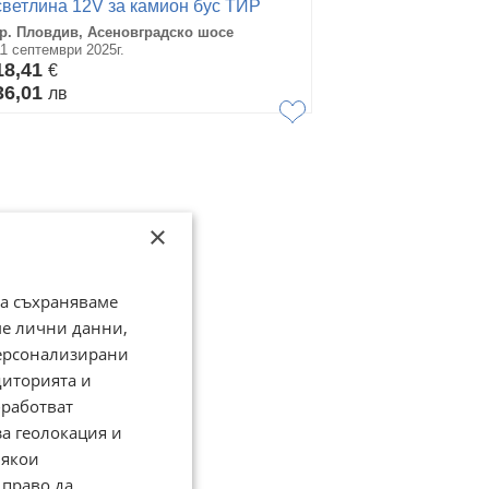
светлина 12V за камион бус ТИР
ремарке
гр. Пловдив, Асеновградско шосе
11 септември 2025г.
18,41
€
36,01
лв
×
да съхраняваме
ме лични данни,
персонализирани
диторията и
работват
за геолокация и
Някои
 право да