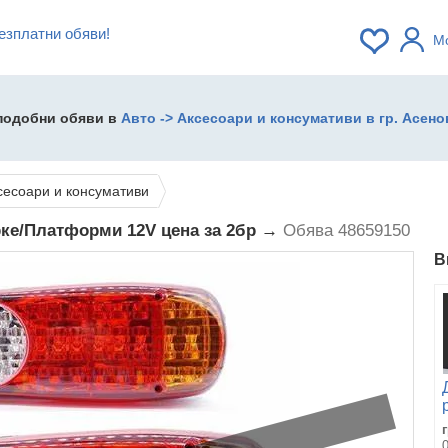
езплатни обяви!
М
 подобни обяви в
Авто -> Аксесоари и консумативи в гр. Асено
сесоари и консумативи
рке/Платформи 12V цена за 2бр →
Обява 48659150
В