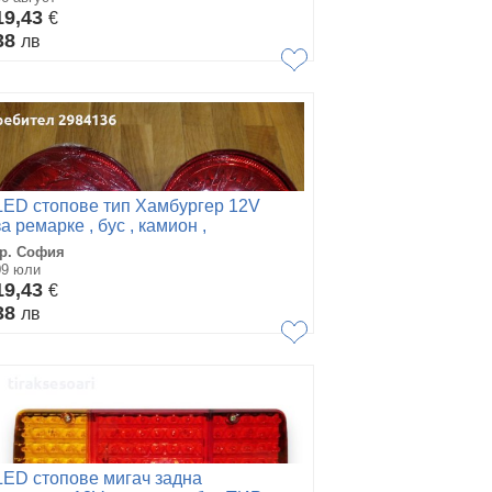
19,43
€
38
лв
LED стопове тип Хамбургер 12V
за ремарке , бус , камион ,
каравана и др.
гр. София
09 юли
19,43
€
38
лв
LED стопове мигач задна