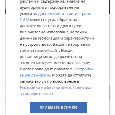
реклами и съдържание, анализ на
аудиторията и подобряване на
услугите.
Доставчици от трети страни
Premium
(183)
може също да обработват
данните ви за тези и други цели,
Христо Тодоров
включително използване на точни
данни за геолокация и характеристики
В Bazar.BG от 10 октомври 2010г.
на устройството. Вашият избор важи
Последно активен днес в 09:20 ч.
само за този уебсайт. Някои
Телефон(и):
0889000319
доставчици може да разчитат на
законен интерес вместо на съгласие;
145 Обяви
имате право да възразите в
Настройки
за рекламиране
. Можете да оттеглите
съгласието си по всяко време в
Настройки на бисквитките
.
Политика
Байкал
за поверителност
гр. Кърджали
ПРИЕМЕТЕ ВСИЧКИ
Препоръчани за теб