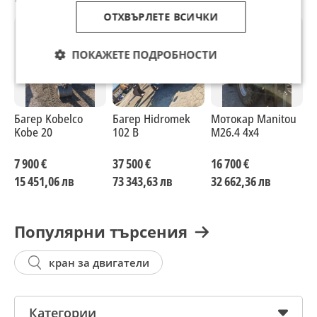
ОТХВЪРЛЕТЕ ВСИЧКИ
ПОКАЖЕТЕ ПОДРОБНОСТИ
Багер Kobelco
Багер Hidromek
Мотокар Manitou
М
Kobe 20
102 B
М26.4 4x4
Н
7 900 €
37 500 €
16 700 €
4
15 451,06 лв
73 343,63 лв
32 662,36 лв
7
Популярни търсения
кран за двигатели
Категории