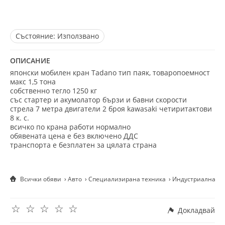
Състояние:
Използвано
ОПИСАНИЕ
японски мобилен кран Tadano тип паяк, товаропоемност
макс 1,5 тона
собственно тегло 1250 кг
със стартер и акумолатор бързи и бавни скорости
стрела 7 метра двигатели 2 броя kawasaki четиритактови
8 к. с.
всичко по крана работи нормално
обявената цена е без включено ДДС
транспорта е безплатен за цялата страна
Всички обяви
Авто
Специализирана техника
Индустриална те
☆
☆
☆
☆
☆
Докладвай