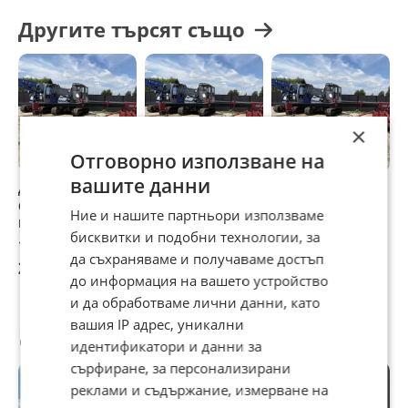
Другите търсят също
×
Отговорно използване на
вашите данни
Други
Кулокранове
Автовишка
А
специализирани
Dynapac ТИП
Palazzani кран тип
м
Ние и нашите партньори използваме
машини Kubota
ПАЯК
паяк
бисквитки и подобни технологии, за
ТИП ПАЯК
12 782,50 €
12 782,50 €
12 500 €
1
да съхраняваме и получаваме достъп
25 000,40 лв
25 000,40 лв
24 447,88 лв
2
до информация на вашето устройство
и да обработваме лични данни, като
вашия IP адрес, уникални
Потребител
идентификатори и данни за
сърфиране, за персонализирани
реклами и съдържание, измерване на