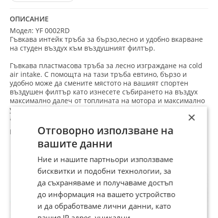
ОПИСАНИЕ
Модел: YF 0002RD
Гъвкава интейк тръба за бързо,лесно и удобно вкарване
на студен въздух към въздушният филтър.
Гъвкава пластмасова тръба за лесно изграждане на cold
air intake. С помощта на тази тръба евтино, бързо и
удобно може да смените мястото на вашият спортен
въздушен филтър като изнесете събирането на въздух
максимално далеч от топлината на мотора и максимално
удобно за нахлуването на студен въздух, което
×
автоматично ще Ви осигури повече мощност за мотора.
Гъвкава на всички посоки, можете да определите
Отговорно използване на
дължината която Ви е нужна. Удобна и за офроуд
вашите данни
автомобили. В комплект с две скоби за удобно захващане.
Препоръчани за теб
Ние и нашите партньори използваме
Размери:
бисквитки и подобни технологии, за
Диаметър на тръбата външно: 76 мм Вътрешен: 73-74 мм
Дължина на тръбата в сгънато състояние: 24 см
да съхраняваме и получаваме достъп
Дължина на тръбата в максимално разтегнато състояние:
до информация на вашето устройство
95 см.
и да обработваме лични данни, като
Алуминиевите накрайници:
вашия IP адрес, уникални