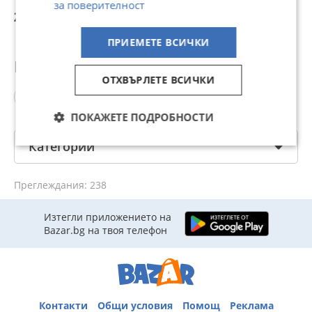
за поверителност
27,36 лв
24,84 лв
25 лв
2
ПРИЕМЕТЕ ВСИЧКИ
Популярни търсения
ОТХВЪРЛЕТЕ ВСИЧКИ
алуминиеви тръби
ПОКАЖЕТЕ ПОДРОБНОСТИ
Категории
Преглеждания: 238
Изтегли приложението на
Bazar.bg на твоя телефон
Контакти
Общи условия
Помощ
Реклама