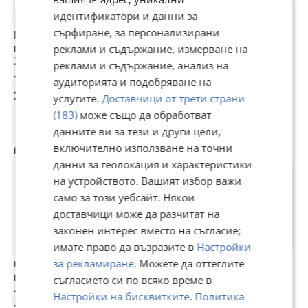
Външен голям диаметър: 9,5 см
идентификатори и данни за
Външен малък диаметър: 7,3 см
сърфиране, за персонализирани
Мека връзка за
Мека връзка за
Въздушен
Универсален.
въздушен филтър
въздушен филтър
спортен филтър
реклами и съдържание, измерване на
2110
2101 - Червена,
2501
реклами и съдържание, анализ на
В комплект с алуминиеви накрайници,планки и скоби.
синя или черна
12,78 €
12,73 €
13,29 €
аудиторията и подобряване на
*Монтажът изисква модифициране на захващанията и
25 лв
24,90 лв
25,99 лв
услугите.
Доставчици от трети страни
нагаждане на останалите компоненти – тръби, маркучи,
(183)
може също да обработват
филтър, дебитомер(ако има такъв)
данните ви за тези и други цели,
Другите разглеждат също
включително използване на точни
данни за геолокация и характеристики
на устройството. Вашият избор важи
само за този уебсайт. Някои
доставчици може да разчитат на
законен интерес вместо на съгласие;
имате право да възразите в
Настройки
за рекламиране
. Можете да оттеглите
Спортен
Гъвкава тръба за
Въздушен филтър
С
въздушен филтър
Спортен
за MAN
1
съгласието си по всяко време в
- универсален
въздушен филтър
Настройки на бисквитките
.
Политика
- Ф75мм/4 цвята
13,99 €
12,70 €
12,78 €
1