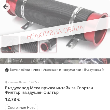
НЕАКТИВНА ОБЯВА
Всички обяви
Авто
Аксесоари и консумативи
Въздуховод Мека
Добавена 02 авг, 14:05 ч.
Въздуховод Мека връзка интейк за Спортен
Филтър, въздушен филтър
12,78 €
Състояние
Ново