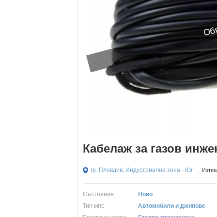
Обя
Кабелаж за газов инже
гр. Пловдив, Индустриална зона - Юг
Изтек
Състояние
Ново
Тип мпс
Автомобили и джипове