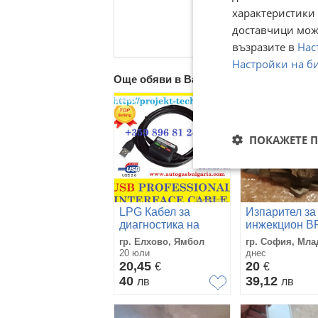
характеристики 
доставчици може
възразите в
Нас
Настройки на б
Още обяви в Bazar.BG
ПОКАЖЕТЕ 
LPG Кабел за
Изпарител за
диагностика на
инжекцион B
газов инжекцион
GENIUS 120
гр. Елхово, Ямбол
гр. София, Мла
20 юли
днес
20,45
20
€
€
40
39,12
лв
лв