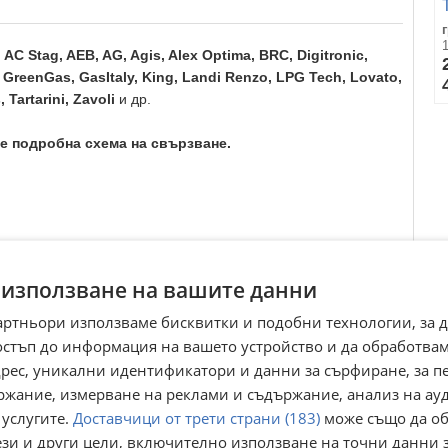
AC Stag,
AEB
, AG, Agis, Alex Optima, BRC, Digitronic,
GreenGas, GasItaly, King, Landi Renzo, LPG Tech, Lovato,
Tartarini, Zavoli
и др.
те подробна схема на свързване.
адете или ни пишете на сайта, Viber и WhatsApp.
 използване на вашите данни
ка от Еконт!
артньори използваме бисквитки и подобни технологии, за 
остъп до информация на вашето устройство и да обработва
pg hana zavoli landi map alex shark barracuda ultra tomasetto
адрес, уникални идентификатори и данни за сърфиране, за 
-uno fobos rail injektor izparitel kabelaj za gazov injekcion
ржание, измерване на реклами и съдържание, анализ на ау
 услугите.
Доставчици от трети страни (183)
може също да об
ези и други цели, включително използване на точни данни 