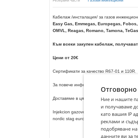
Резервни части
Газови инжекциони
Кабелаж /инсталация/ за газов инжекцион
Easy Gas, Emmegas, Europegas, Fobos, 
OMVL, Reagas, Romano, Tamona, TeGas, 
Към всеки закупен кабелаж, получава
Цени от 20€
Сертификати за качество R67-01 и 110R.
За повече информация и оферти ни се об
Отговорно
Доставяме в цяла България с
30% отстъп
Ние и нашите п
и получаваме д
Injekcion gazovo lovato valtek brc genius l
като вашия IP 
nordic stag europegas tamona agis emmegas r
реклами и съдъ
подобряване на
данните ви за т