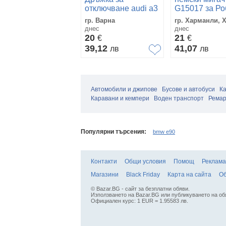
отключване audi a3
G15017 за Ро
гр. Варна
гр. Харманли, 
днес
днес
20
21
€
€
39,12
41,07
лв
лв
Автомобили и джипове
Бусове и автобуси
К
Каравани и кемпери
Воден транспорт
Ремар
Популярни търсения:
bmw e90
Контакти
Общи условия
Помощ
Реклама
Магазини
Black Friday
Карта на сайта
Об
© Bazar.BG - сайт за безплатни обяви.
Използването на Bazar.BG или публикуването на об
Официален курс: 1 EUR = 1.95583 лв.