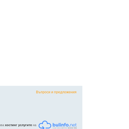
Въпроси и предложения
ъчва
хостинг услугите
на