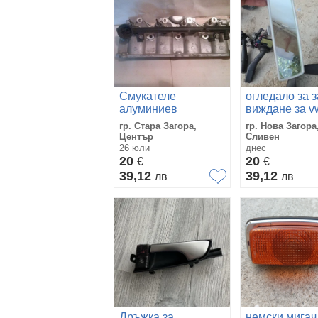
Смукателе
огледало за 
алуминиев
виждане за vw
колектор с штуцери
5
гр. Стара Загора,
гр. Нова Загора
, за Газов
Център
Сливен
инжекцион, на
26 юли
днес
РЕНО СЦЕНИК -2,0
20
20
€
€
i
39,12
39,12
лв
лв
Дръжка за
немски мигач