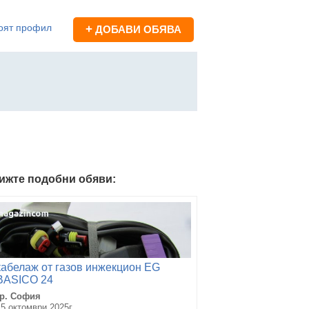
оят профил
+
ДОБАВИ ОБЯВА
ижте подобни обяви:
кабелаж от газов инжекцион EG
BASICO 24
гр. София
15 октомври 2025г.