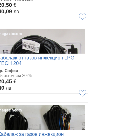
20,50
€
40,09
лв
кабелаж от газов инжекцион LPG
TECH 204
гр. София
25 октомври 2024г.
20,45
€
40
лв
Кабелаж за газов инжекцион