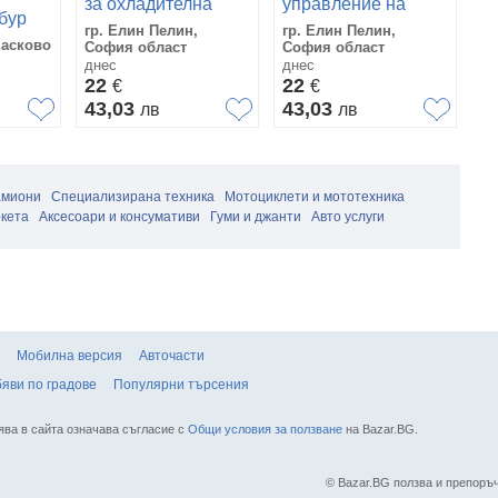
за охладителна
управление на
бур
течност за Peugeot
парктроник за Kia
гр. Елин Пелин,
гр. Елин Пелин,
508 OEM 2.0 HDi
Optima 1.7 CRDi
Хасково
София област
София област
(2012) #2466
(2012) 96880-2T000
днес
днес
22
22
€
€
43,03
43,03
лв
лв
амиони
Специализирана техника
Мотоциклети и мототехника
кета
Аксесоари и консумативи
Гуми и джанти
Авто услуги
Мобилна версия
Авточасти
яви по градове
Популярни търсения
ява в сайта означава съгласие с
Общи условия за ползване
на Bazar.BG.
© Bazar.BG ползва и препор