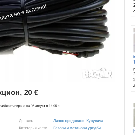
вата не е активна!
кцион, 20 €
ла/Деактивирана на 03 август в 14:05 ч.
Доставка
Лично предаване; Купувача
Категория части
Газови и метанови уредби