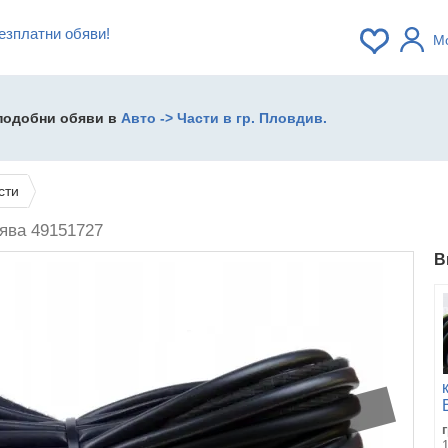
езплатни обяви!
М
 подобни обяви в
Авто -> Части в гр. Пловдив.
сти
ява 49151727
В