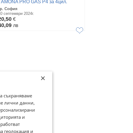
TAMONA PRO GAS Р4 за 4цил.
гр. София
10 септември 2024г.
20,50
€
40,09
лв
×
да съхраняваме
ме лични данни,
персонализирани
диторията и
работват
за геолокация и