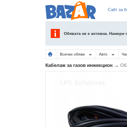
Сайт за б
Обявата не е активна. Намери
Всички обяви
Авто
Ча
Кабелаж за газов инжекцион →
Об