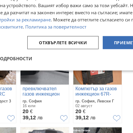
на устройството. Вашият избор важи само за този уебсайт. 
 да разчитат на законен интерес вместо на съгласие; имате
Преглеждания:
261
тройки за рекламиране
. Можете да оттеглите съгласието си 
исквитките
.
Политика за поверителност
ОТХВЪРЛЕТЕ ВСИЧКИ
ПРИЕМЕ
ПОДРОБНОСТИ
 газов
превключвател
Компютър за газов
RC
газов инжекцион
инжекцион 67R-
0MB
AG холандско
015440 / 110R-
дост 3
гр. София
гр. София, Левски Г
005441 /
16 юли
02 август
SW1.15HW4.40 /
20
20
€
€
1447.321085
39,12
39,12
лв
лв