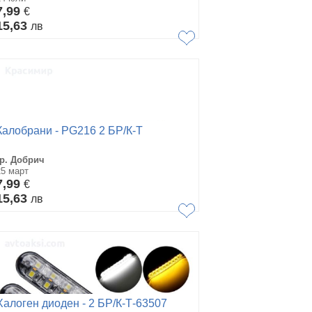
7,99
€
15,63
лв
Калобрани - PG216 2 БР/К-Т
гр. Добрич
25 март
7,99
€
15,63
лв
Халоген диоден - 2 БР/К-Т-63507