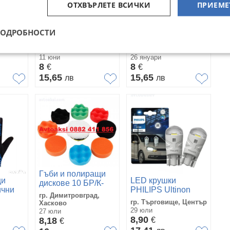
ОТХВЪРЛЕТЕ ВСИЧКИ
ПРИЕМЕ
o H3
Четки за
Дневни светлини,
ПОДРОБНОСТИ
р/к-т
почистване 3 БР/К-
Халогени, PG73 - 2
Т
бр/к-т, 3 размера
гр. Харманли, Хасково
гр. Стара Загора
11 юни
26 януари
8
8
€
€
15,65
15,65
лв
лв
Гъби и полиращи
ци
LED крушки
дискове 10 БР/К-
ични
PHILIPS Ultinon
Т-13061
гр. Димитровград,
Pro3100 SL
гр. Търговище, Център
Хасково
T10(W5W) к-т/2 бр./
29 юли
27 юли
8,90
8,18
€
€