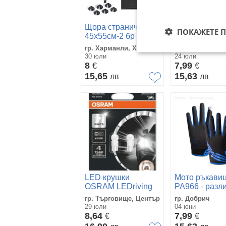
Щора странична -
Крушки Sparc
ПОКАЖЕТЕ 
45х55см-2 бр в к-т
12V 55W - 2 б
гр. Харманли, Хасково
гр. Добрич
30 юли
24 юли
8
7,99
€
€
15,65
15,63
лв
лв
LED крушки
Мото ръкави
OSRAM LEDriving
PA966 - разл
SL T10(W5W) к-т/2
цветове
гр. Търговище, Център
гр. Добрич
бр./
29 юли
04 юни
8,64
7,99
€
€