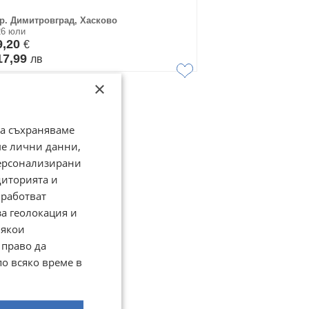
гр. Димитровград, Хасково
26 юли
9,20
€
17,99
лв
×
да съхраняваме
ме лични данни,
персонализирани
диторията и
работват
за геолокация и
Някои
 право да
по всяко време в