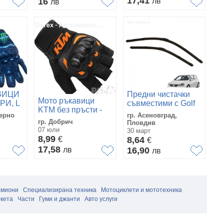
17,41
16
лв
лв
ВИЦИ
Предни чистачки
Мото ръкавици
РИ, L
съвместими с Golf
KTM без пръсти -
5/Caddy/Touran/Octavia/Au
ерно
гр. Асеновград,
черно-оранжеви
A3 2 бр/к-т
гр. Добрич
Пловдив
07 юли
30 март
8,99
€
8,64
€
17,58
лв
16,90
лв
амиони
Специализирана техника
Мотоциклети и мототехника
кета
Части
Гуми и джанти
Авто услуги