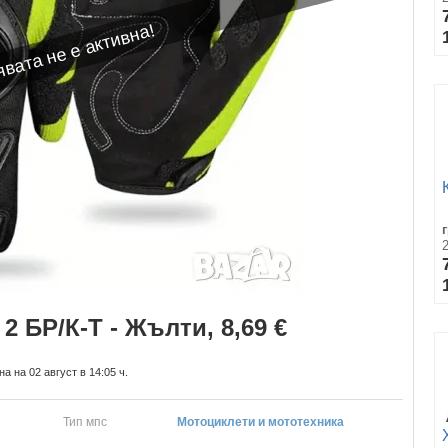
вата не е активна!
 БР/К-Т - Жълти, 8,69 €
а на 02 август в 14:05 ч.
Тип мпс
Мотоциклети и мототехника