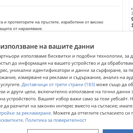
та и протекторите на пръстите, изработени от високо
защита от нараняване.
ез да сваляте ръкавиците.
 използване на вашите данни
о.
артньори използваме бисквитки и подобни технологии, за 
остъп до информация на вашето устройство и да обработва
адрес, уникални идентификатори и данни за сърфиране, за 
ржание, измерване на реклами и съдържание, анализ на ау
Преглеждания:
127
 услугите.
Доставчици от трети страни (183)
може също да об
ези и други цели, включително използване на точни данни 
на устройството. Вашият избор важи само за този уебсайт. 
 да разчитат на законен интерес вместо на съгласие; имате
тройки за рекламиране
. Можете да оттеглите съгласието си 
исквитките
.
Политика за поверителност