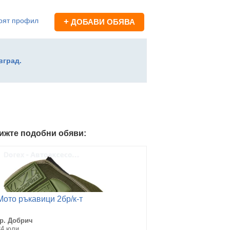
оят профил
+
ДОБАВИ ОБЯВА
вград.
ижте подобни обяви:
Мото ръкавици 2бр/к-т
гр. Добрич
24 юли