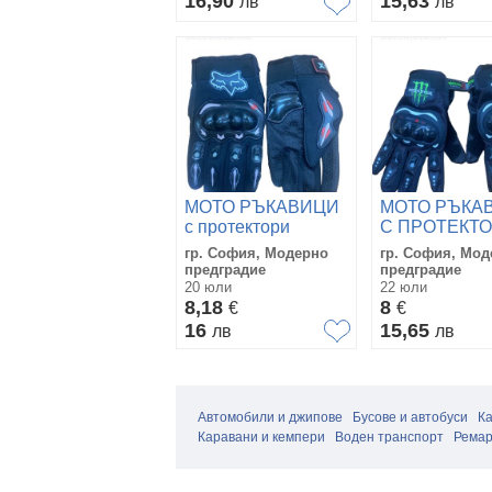
16,90
15,63
лв
лв
МОТО РЪКАВИЦИ
МОТО РЪКА
с протектори
С ПРОТЕКТО
134,Черен
- 018-1
гр. София, Модерно
гр. София, Мод
предградие
предградие
20 юли
22 юли
8,18
8
€
€
16
15,65
лв
лв
Автомобили и джипове
Бусове и автобуси
К
Каравани и кемпери
Воден транспорт
Ремар