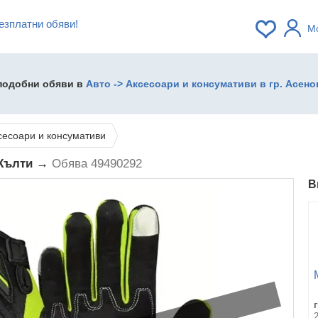
езплатни обяви!
М
 подобни обяви в
Авто -> Аксесоари и консумативи в гр. Асено
сесоари и консумативи
 Жълти →
Обява 49490292
В