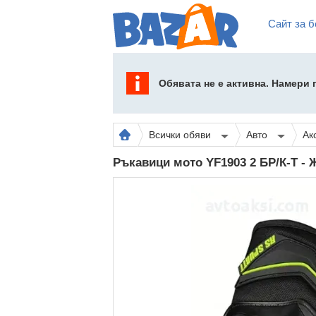
Сайт за б
Обявата не е активна. Намери
Всички обяви
Авто
Ак
Ръкавици мото YF1903 2 БР/К-Т -