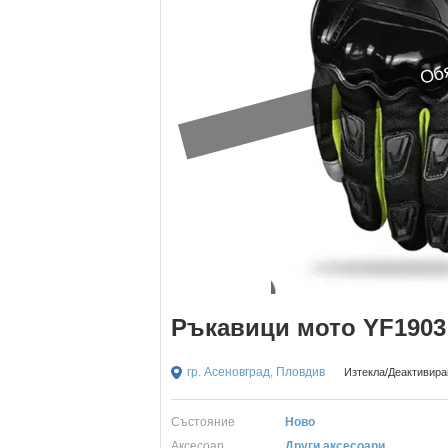
Обя
Ръкавици мото YF1903 2
гр. Асеновград, Пловдив
Изтекла/Деактивиран
Състояние
Ново
Aксесоар
Други аксесоари