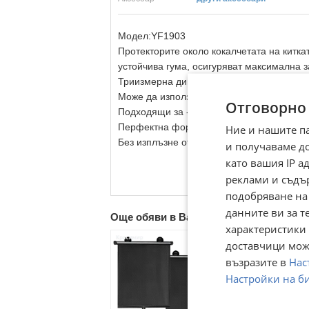
Модел:YF1903
Протекторите около кокалчетата на китка
устойчива гума, осигуряват максимална 
Триизмерна дишаща мрежа.
Може да използвате смарт телефона си б
Отговорно
Подходящи за - мотокрос, ендуро и колел
Перфектна форма.
Ние и нашите п
Без изплъзне от ръцете.
и получаваме д
като вашия IP 
реклами и съдъ
подобряване на
данните ви за т
Още обяви в Bazar.BG
характеристики 
доставчици може
възразите в
Нас
Настройки на б