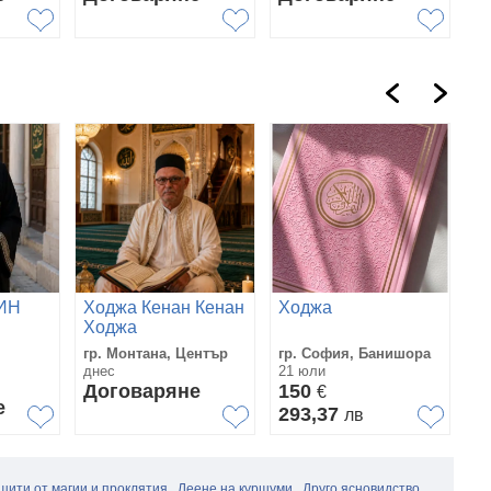
ИН
Ходжа Кенан Кенан
Ходжа
Х
Ходжа
гр. Монтана, Център
гр. София, Банишора
гр
днес
21 юли
11
Договаряне
150
Д
€
е
293,37
лв
щити от магии и проклятия
Леене на куршуми
Друго ясновидство