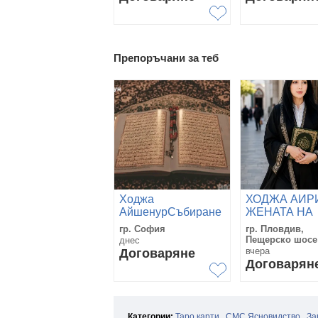
Препоръчани за теб
Ходжа
ХОДЖА АИР
АйшенурСъбиране
ЖЕНАТА НА
на разделени
НАРОДА
гр. София
гр. Пловдив,
двойки Гарантиран
Пещерско шосе
днес
резултат на 1000%
вчера
Договаряне
Договарян
Категории:
Таро карти
СМС Ясновидство
За