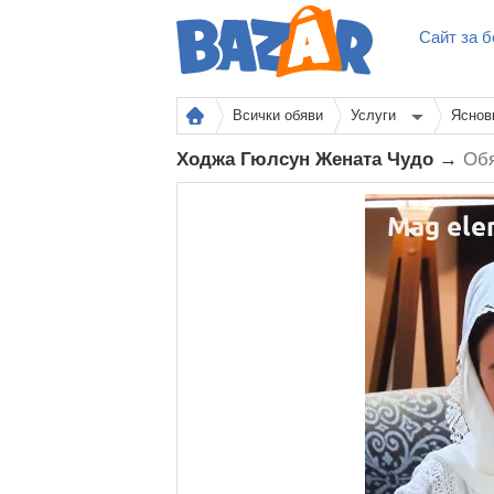
Сайт за б
Всички обяви
Услуги
Яснов
Ходжа Гюлсун Жената Чудо →
Обя