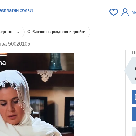
езплатни обяви!
М
идство
Събиране на разделени двойки
ва 50020105
Ц