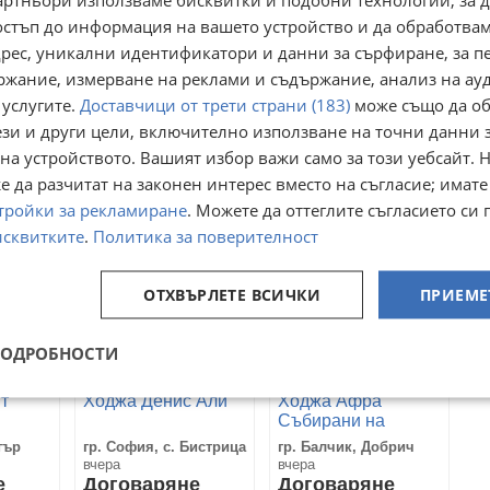
ДИ ОБАДЕТЕ СЕ И СЕ УВЕРЕТЕ ТЕЛ 0896229917 НЕ Е
остъп до информация на вашето устройство и да обработва
адрес, уникални идентификатори и данни за сърфиране, за 
ржание, измерване на реклами и съдържание, анализ на ау
 услугите.
Доставчици от трети страни (183)
може също да об
Преглеждания:
15 831
☆
☆
☆
☆
☆
ези и други цели, включително използване на точни данни 
Оценка
4.4
от
485
гласа.
на устройството. Вашият избор важи само за този уебсайт. 
 да разчитат на законен интерес вместо на съгласие; имате
тройки за рекламиране
. Можете да оттеглите съгласието си 
исквитките
.
Политика за поверителност
ОТХВЪРЛЕТЕ ВСИЧКИ
ПРИЕМЕ
ПОДРОБНОСТИ
т
Ходжа Денис Али
Ходжа Афра
Събирани на
двойки
тър
гр. София, с. Бистрица
гр. Балчик, Добрич
вчера
вчера
е
Договаряне
Договаряне