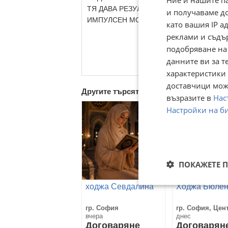
ТЯ ДАВА РЕЗУЛТАТ А НЕ ПРАЗНИ НАДЕЖ
и получаваме д
ИМПУЛСЕН МОЖЕ И ПО Viber
като вашия IP 
реклами и съдъ
подобряване на
данните ви за т
характеристики 
доставчици може
Другите търсят също
възразите в
Нас
Настройки на б
ПОКАЖЕТЕ 
ходжа Севдалина
Ходжа Бюлен
гр. София
гр. София, Цен
вчера
днес
Договаряне
Договарян