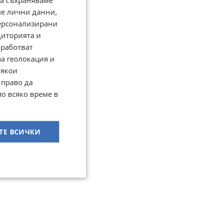
ме лични данни,
персонализирани
диторията и
работват
за геолокация и
Някои
 право да
по всяко време в
ТЕ ВСИЧКИ