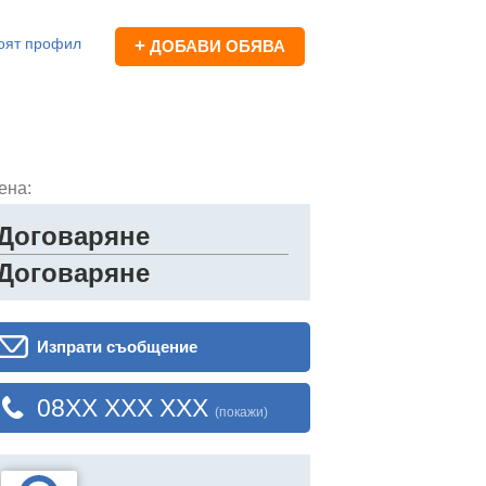
оят профил
+
ДОБАВИ ОБЯВА
ена:
Договаряне
Договаряне
Изпрати съобщение
08XX XXX XXX
(покажи)