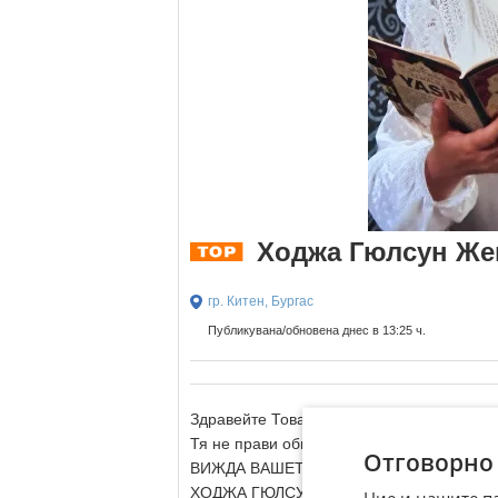
Ходжа Гюлсун Же
гр. Китен, Бургас
Публикувана/обновена днес в 13:25 ч.
Здравейте Това е Жената Чудо Ходжа Гюл
Тя не прави обичайните познати рит
Отговорно
ВИЖДА ВАШЕТО МИНАЛО НАСТОЯШЕ И
ХОДЖА ГЮЛСУН СЕ Е ДОКАЗАЛА СЪС С
Ние и нашите п