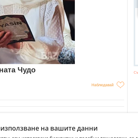
ната Чудо
Съ
Наблюдавай
сун Дойде чак от Измир Зада Покаже на какво е способна
уали ЕДНО ОБАЖДАНЕ И ТЯ ВЕЧЕ УСЕЩА ВАШАТА ЕНЕРГИЯ И
 използване на вашите данни
 БЪДЕЩЕ
ВОЙТЕ ДЕЛА МНОГО ХОРА СЕ УВЕРИХА ВЪВ НЕЯ ЗАЩОТО
артньори използваме бисквитки и подобни технологии, за 