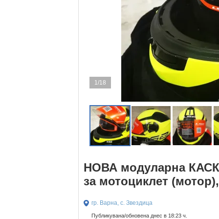
1/18
НОВА модуларна КАСК
за мотоциклет (мотор),
гр. Варна, с. Звездица
Публикувана/обновена днес в 18:23 ч.