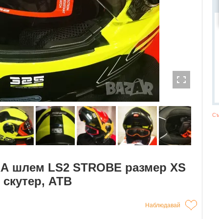
Съ
А шлем LS2 STROBE размер XS
 скутер, АТВ
Наблюдавай