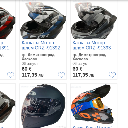
ор
Каска за Мотор
Каска за Мотор
1391
шлем ORZ -91392
шлем ORZ -91393
ад,
гр. Димитровград,
гр. Димитровград,
Хасково
Хасково
06 август
06 август
60
60
€
€
117,35
117,35
лв
лв
ор
Каска Крос Мотор/