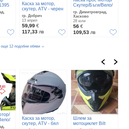
Каска за мотор,
1395
Скутер/Бъги/Вело/
скутер, ATV - черен
АТВ-YF126
ад,
гр. Димитровград,
мат - размери M и L
гр. Добрич
Хасково
13 април
28 юли
59,99
€
56
€
117,33
лв
109,53
лв
 още 12 подобни обяви
отор/
Ка
Каска за мотор,
Шлем за
Вело/
ш
скутер, ATV - бял
мотоциклет Bilt
ад,
гр
гланц - размери