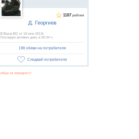
1187
рейтинг
Д. Георгиев
В Bazar.BG от 19 юни 2013г.
Последно активен днес в 00:34 ч.
198 обяви на потребителя
Следвай потребителя
общи за нередност!