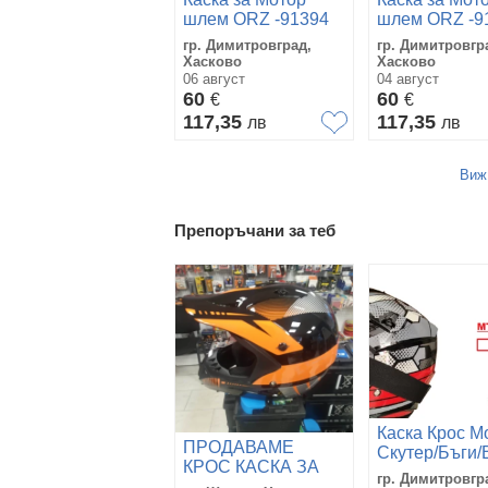
шлем ORZ -91394
шлем ORZ -9
гр. Димитровград,
гр. Димитровгр
Хасково
Хасково
06 август
04 август
60
60
€
€
117,35
117,35
лв
лв
Виж
Препоръчани за теб
Каска Крос М
ПРОДАВАМЕ
Скутер/Бъги/
КРОС КАСКА ЗА
АТВ с очила
гр. Димитровгр
МОТОР АТВ