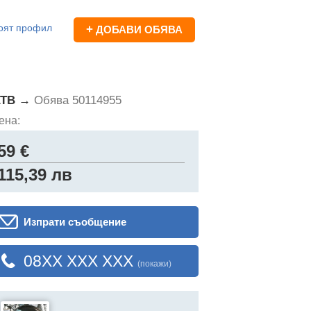
оят профил
+
ДОБАВИ ОБЯВА
 АТВ →
Обява 50114955
ена:
59 €
115,39 лв
Изпрати съобщение
08XX XXX XXX
(покажи)