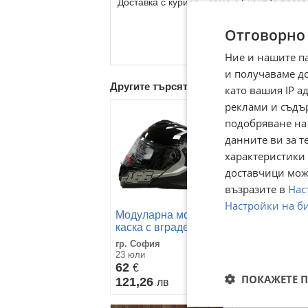
Доставка с куриер - само с Еконт (с прег
Отговорно
Ние и нашите п
и получаваме д
Другите търсят също
като вашия IP 
реклами и съдъ
подобряване на
данните ви за т
характеристики 
доставчици може
възразите в
Нас
Настройки на б
Модуларна мото
Каска за мото
каска с вградени
скутер, ATV -
очила мотокрос
гланц - разме
гр. София
гр. Добрич
АТВ скутер мотор
23 юли
13 април
ATV
62
59,99
€
€
ПОКАЖЕТЕ 
121,26
117,33
лв
лв