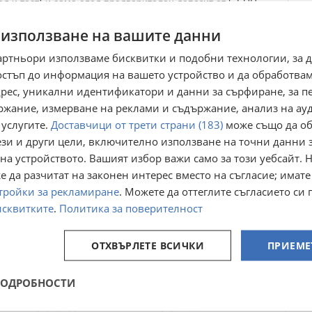
лед и тест) и само след предварителен депозит от 5 EUR.
 използване на вашите данни
Преглеждания:
1 496
☆
☆
☆
☆
☆
артньори използваме бисквитки и подобни технологии, за 
остъп до информация на вашето устройство и да обработва
адрес, уникални идентификатори и данни за сърфиране, за 
ржание, измерване на реклами и съдържание, анализ на ау
 услугите.
Доставчици от трети страни (183)
може също да об
ези и други цели, включително използване на точни данни 
на устройството. Вашият избор важи само за този уебсайт. 
 да разчитат на законен интерес вместо на съгласие; имате
тройки за рекламиране
. Можете да оттеглите съгласието си 
исквитките
.
Политика за поверителност
р,
Каска за
Premier шлем каска
 черен
скутер,мотоциклет.
за мотор скутер
р L
чопър круйзър
ОТХВЪРЛЕТЕ ВСИЧКИ
ПРИЕМЕ
гр. София, Люлин 2
гр. Левски, Плевен
22 юли
13 юли
56
55,73
€
€
ПОДРОБНОСТИ
109,53
109
лв
лв