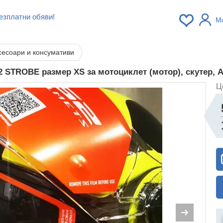
езплатни обяви!
М
сесоари и консумативи
STROBE размер XS за мотоциклет (мотор), скутер,
Ц