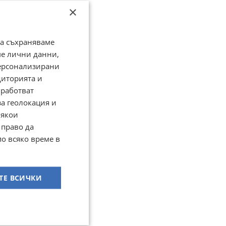
×
да съхраняваме
ме лични данни,
персонализирани
диторията и
работват
за геолокация и
Някои
 право да
по всяко време в
ТЕ ВСИЧКИ