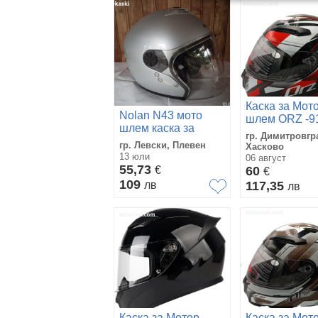
Каска за Мот
Nolan N43 мото
шлем ORZ -9
шлем каска за
гр. Димитровгр
мотор (скутер) с
гр. Левски, Плевен
Хасково
тъмни очила
13 юли
06 август
55,73
€
60
€
109
лв
117,35
лв
Каска за Мотор
Каска за Мот