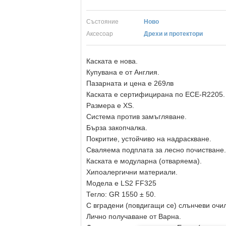
Състояние
Ново
Aксесоар
Дрехи и протектори
Каската е нова.
Купувана е от Англия.
Пазарната и цена е 269лв
Каската е сертифицирана по ECE-R2205.
Размера е XS.
Система против замъгляване.
Бърза закопчалка.
Покритие, устойчиво на надраскване.
Сваляема подплата за лесно почистване.
Каската е модуларна (отваряема).
Хипоалергични материали.
Модела е LS2 FF325
Тегло: GR 1550 ± 50.
С вградени (повдигащи се) слънчеви очи
Лично получаване от Варна.