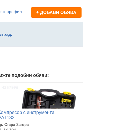
оят профил
+
ДОБАВИ ОБЯВА
вград.
ижте подобни обяви:
Компресор с инструменти
PA1132
гр. Стара Загора
26 януари