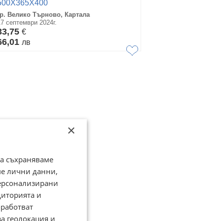
500X365X400
гр. Велико Търново, Картала
17 септември 2024г.
33,75
€
66,01
лв
×
да съхраняваме
ме лични данни,
персонализирани
диторията и
работват
за геолокация и