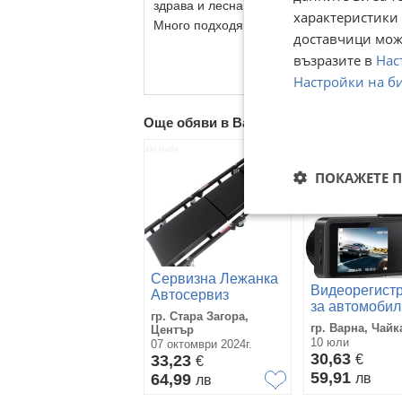
здрава и лесна за придвижване благодар
характеристики 
Много подходяща за сервизи и работилн
доставчици може
възразите в
Нас
Настройки на б
Още обяви в Bazar.BG
ПОКАЖЕТЕ 
Сервизна Лежанка
Видеорегистр
Автосервиз
за автомобил,
Работна Лежанка
гр. Стара Загора,
телефон,
за Сервиз с
гр. Варна, Чайк
Център
приложение,
Колелца кожена
10 юли
07 октомври 2024г.
за кола, с три
30,63
черна
33,23
€
€
камери, G-се
59,91
64,99
лв
лв