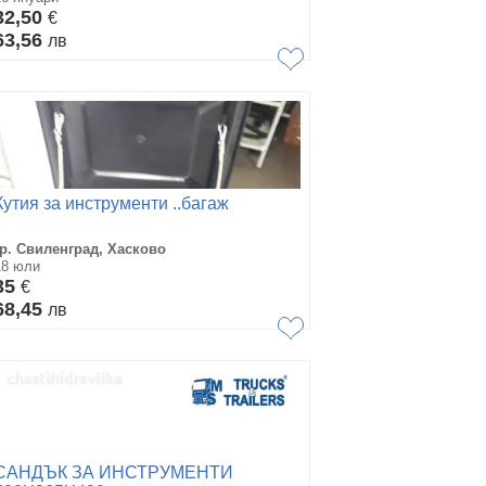
32,50
€
63,56
лв
Кутия за инструменти ..багаж
гр. Свиленград, Хасково
18 юли
35
€
68,45
лв
САНДЪК ЗА ИНСТРУМЕНТИ