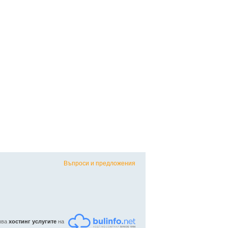
Въпроси и предложения
ъчва
хостинг услугите
на