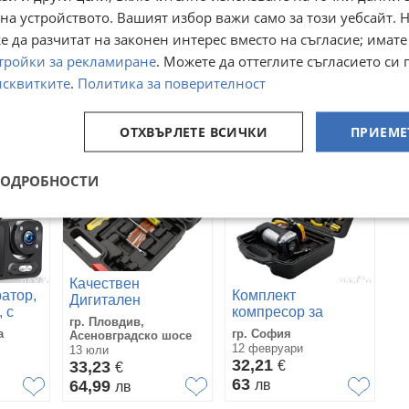
ение на 4 колела и удобна дръжка.
на устройството. Вашият избор важи само за този уебсайт. 
ици.
 да разчитат на законен интерес вместо на съгласие; имате
тройки за рекламиране
. Можете да оттеглите съгласието си 
Преглеждания:
191
исквитките
.
Политика за поверителност
ОТХВЪРЛЕТЕ ВСИЧКИ
ПРИЕМЕ
ПОДРОБНОСТИ
Качествен
атор,
Комплект
Дигитален
 с
компресор за
Компресор за гуми
гр. Пловдив,
въздух Automat,
в куфар с
а
гр. София
Асеновградско шосе
 DVR
12V, с инструменти
инструменти
12 февруари
13 юли
за лепене на гуми
32,21
33,23
€
€
нзор
63
64,99
лв
лв