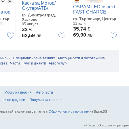
Каска за Мотор/
OSRAM LEDinspect
Скутер/АТВ/
ратор
FAST CHARGE
Тротинетка три
гр. Димитровград,
и
SLIM500-
цвята
ентър
гр. Търговище, Център
Хасково
задна
мощна,компактна
4г.
31 юли
05 август
сервизна лампа
35,74
32
€
€
500lm с Li-ion
69,90
62,59
лв
лв
батерия
амиони
Специализирана техника
Мотоциклети и мототехника
кета
Части
Гуми и джанти
Авто услуги
Мобилна версия
Авточасти
яви по градове
Популярни търсения
ява в сайта означава съгласие с
Общи условия за ползване
на Bazar.BG.
© Bazar.BG ползва и препор