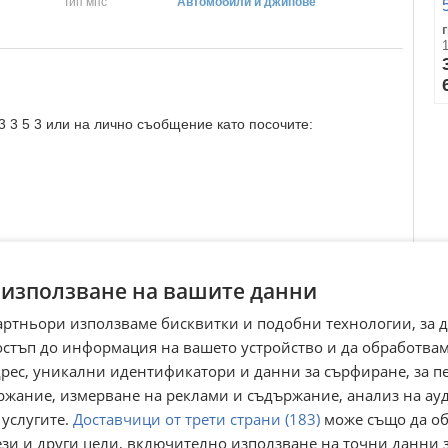
Тип мпс
Автомобили и джипове
 3 3 5 3 или на лично съобщение като посочите:
 използване на вашите данни
артньори използваме бисквитки и подобни технологии, за 
остъп до информация на вашето устройство и да обработва
адрес, уникални идентификатори и данни за сърфиране, за 
ржание, измерване на реклами и съдържание, анализ на ау
 рафта за съхранение и транспорт
 услугите.
Доставчици от трети страни (183)
може също да об
т висококачествени материали,
ези и други цели, включително използване на точни данни 