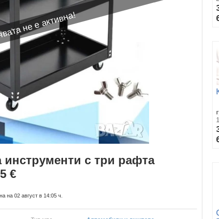
вата не е активна!
инструменти с три рафта
5 €
а на 02 август в 14:05 ч.