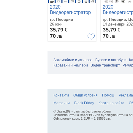
2020
2020
Видеорегистратор
Видеорегист
с три камери и
с три камери 
гр. Пловдив
гр. Пловдив, Ц
дисплей 4" - задна
дисплей 4" - 
26 юни
14 декември 202
камера
камера
35,79
35,79
€
€
70
70
лв
лв
Автомобили и джипове
Бусове и автобуси
К
Каравани и кемпери
Воден транспорт
Ремар
Контакти
Общи условия
Помощ
Реклама
Магазини
Black Friday
Карта на сайта
Об
© Bazar.BG - сайт за безплатни обяви.
Използването на Bazar.BG или публикуването на об
Официален курс: 1 EUR = 1.95583 лв.