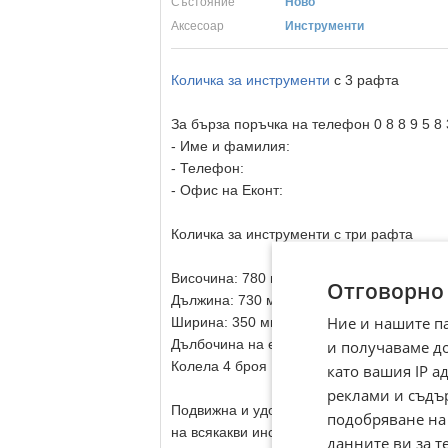
Състояние
Ново
Aксесоар
Инструменти
Количка за инструменти
с 3 рафта
За бърза поръчка на телефон 0 8 8 9 5 8
- Име и фамилия:
- Телефон:
- Офис на Еконт:
Количка за инструменти с три рафта
Височина: 780 мм
Отговорно
Дължина: 730 мм
Ние и нашите п
Ширина: 350 мм
Дълбочина на етажерката: 40 мм
и получаваме д
Колела 4 броя
като вашия IP 
реклами и съдъ
Подвижна и удобна сервизна количка с 3
подобряване на
на всякакви инструменти. Изработена е о
данните ви за т