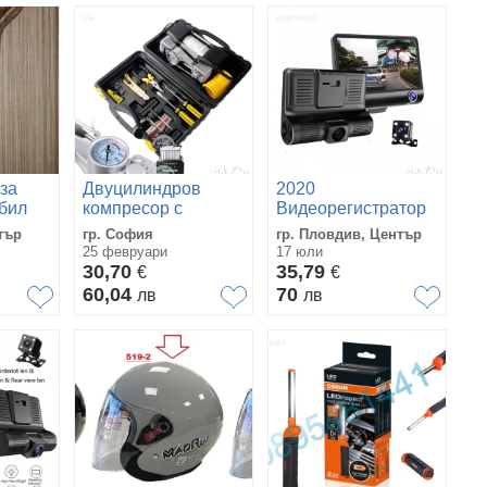
за
Двуцилиндров
2020
бил
компресор с
Видеорегистратор
манометър+
с три камери и
тър
гр. София
гр. Пловдив, Център
инструменти, 12V,
дисплей 4" - задна
25 февруари
17 юли
55 л/мин.
камера
30,70
35,79
€
€
60,04
70
лв
лв