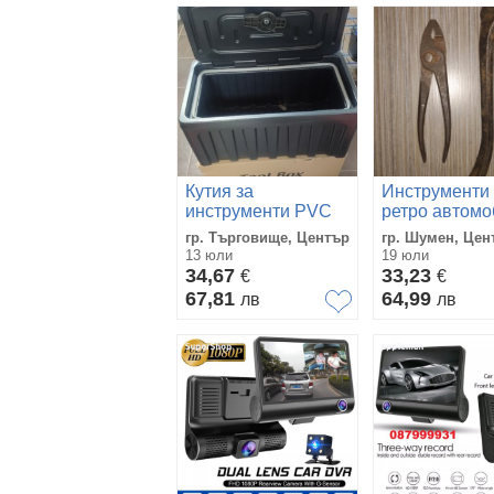
Кутия за
Инструменти 
инструменти PVC
ретро автомо
60см 67.80лв
Ford T1
гр. Търговище, Център
гр. Шумен, Цен
13 юли
19 юли
34,67
33,23
€
€
67,81
64,99
лв
лв