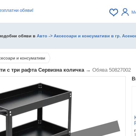
езплатни обяви!
М
 подобни обяви в
Авто -> Аксесоари и консумативи в гр. Асено
сесоари и консумативи
и с три рафта Сервизна количка →
Обява 50827002
В