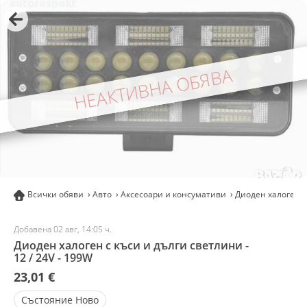
НЕАКТИВНА ОБЯВА
Всички обяви
Авто
Аксесоари и консумативи
Диоден халоген с
Добавена 02 авг, 14:05 ч.
Диоден халоген с къси и дълги светлини -
12 / 24V - 199W
23,01 €
Състояние
Ново