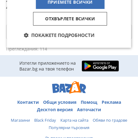
ПРИЕМЕТЕ ВСИЧКИ
48,88 лв
44,98 лв
48,90 лв
4
ОТХВЪРЛЕТЕ ВСИЧКИ
Категории
ПОКАЖЕТЕ ПОДРОБНОСТИ
Преглеждания: 114
Изтегли приложението на
Bazar.bg на твоя телефон
Контакти
Общи условия
Помощ
Реклама
Десктоп версия
Авточасти
Магазини
Black Friday
Карта на сайта
Обяви по градове
Популярни търсения
Въпроси и предложения