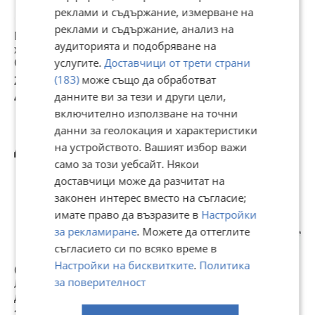
реклами и съдържание, измерване на
реклами и съдържание, анализ на
Мощен Диоден
LED Халоген /
Диоден халоген
аудиторията и подобряване на
халоген фар 16
Работна лампа 12-
2027 с аварийна
СМ 5' инча кръгъл
24V – T241
светлина
услугите.
Доставчици от трети страни
LED Боен Фар
24,54 €
23,01 €
22,50 €
(183)
може също да обработват
12/24V
48 лв
данните ви за тези и други цели,
45 лв
44,01 лв
включително използване на точни
данни за геолокация и характеристики
Другите разглеждат също
на устройството. Вашият избор важи
само за този уебсайт. Някои
доставчици може да разчитат на
законен интерес вместо на съгласие;
имате право да възразите в
Настройки
за рекламиране
. Можете да оттеглите
съгласието си по всяко време в
Настройки на бисквитките
.
Политика
Стоп к-т диоден
Халоген за
1бр. Диоден ЛЕД
L
за поверителност
ЛЕД 5 светлини с
мотоциклет 12-
LED маяк блиц
Д
динамичен мигач
24V 2БР/К-Т
буркан с 7
з
24V
функции 12-24V
2
24,99 €
23 €
25 €
2