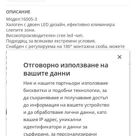
ОПИСАНИЕ
Модел:16005-3
Халоген с двоен LED дизайн, ефективно елиминира
слепите зони.
Високопроизводителен cree led чип.
Подходящ за всякакви екстремни условия.
Снабден с регулируема на 180° монтажна скоба, можете
гъвкаво да променяте посоката на светлината според
×
вашите нужди.
Идеален за офроуд превозно средство, ATV, камион, лодка,
Отговорно използване на
булдозер, кран и много др.
вашите данни
Мощност: 199W
Работно напрежение: 12V - 24V
Ние и нашите партньори използваме
Цветова температура: 6500k
Цвят на халогена: Бял.
бисквитки и подобни технологии, за
Интензитет на светлината: 5000lm (лумена)
Препоръчани за теб
да съхраняваме и получаваме достъп
Работна температура: -40°C до +70°C.
до информация на вашето устройство
Материал: алуминиева сплав, PC прозрачна леща
Водоустойчивост: IP67
и да обработваме лични данни, като
Kомплект винтове и гайки за монтаж на халогена.
вашия IP адрес, уникални
Размери : 253х125мм
идентификатори и данни за
сърфиране, за персонализирани