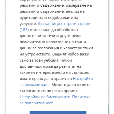
реклами и съдържание, измерване на
реклами и съдържание, анализ на
аудиторията и подобряване на
услугите.
Доставчици от трети страни
Premium
(183)
може също да обработват
данните ви за тези и други цели,
включително използване на точни
i-dealbg.com
данни за геолокация и характеристики
24230
рейтинг
на устройството. Вашият избор важи
само за този уебсайт. Някои
В Bazar.BG от 18 февруари 2014г.
Последно активен вчера в 14:18 ч.
доставчици може да разчитат на
Телефон(и):
0879940971
законен интерес вместо на съгласие;
имате право да възразите в
Настройки
48 Обяви
за рекламиране
. Можете да оттеглите
съгласието си по всяко време в
Настройки на бисквитките
.
Политика
за поверителност
Младост 1