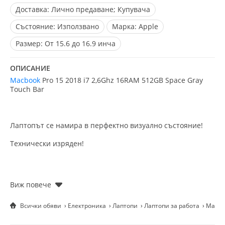
Доставка:
Лично предаване; Купувача
Състояние:
Използвано
Марка:
Apple
Размер:
От 15.6 до 16.9 инча
ОПИСАНИЕ
Macbook
Pro 15 2018 i7 2,6Ghz 16RAM 512GB Space Gray
Touch Bar
Лаптопът се намира в перфектно визуално състояние!
Технически изряден!
Със зарядно.
6м. Гаранция!
Всички обяви
Електроника
Лаптопи
Лаптопи за работа
Macbo