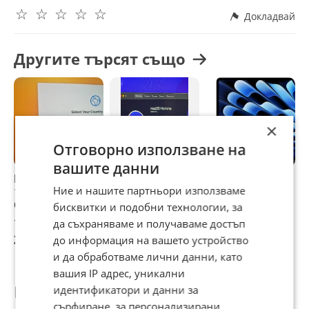
☆
☆
☆
☆
☆
Характеристики:
Докладвай
512GB SSD
Другите търсят също
Processor 2.6 GHz 6-Core Intel Core i7
Memory 16 GB
Graphics:
×
Intel HD Graphics 630 1536 MB
Отговорно използване на
Radeon Pro 560X
вашите данни
MacBook Pro 2017,
16" Core i7
MacBook AIR 15"
M
Ние и нашите партньори използваме
13 inch, Space
MacBook Pro
M5 512GB 16RAM
A
Grey
A2141 (2019)
Midnight нов,
3
бисквитки и подобни технологии, за
Space Gray-
неразопакован!
/
150 €
170 €
1 300 €
4
да съхраняваме и получаваме достъп
i7/16GB
293,37 лв
332,49 лв
2 542,58 лв
8
до информация на вашето устройство
RAM/512GB SSD
и да обработваме лични данни, като
На части
вашия IP адрес, уникални
Потребител
идентификатори и данни за
сърфиране, за персонализирани