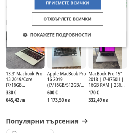
гр. София
ПРИЕМЕТЕ ВСИЧКИ
ОТХВЪРЛЕТЕ ВСИЧКИ
Препоръчани за теб
ПОКАЖЕТЕ ПОДРОБНОСТИ
13.3’ Macbook Pro
Apple MacBook Pro
MacBook Pro 15"
1
13 2019/Core
16 2019
2018 | i7-8750H |
A
i7/16GB
(i7/16GB/512GB/5300M/43
16GB RAM | 256GB
S
Ram/512GB SSD
cycle)
SSD | Radeon Pro
330 €
600 €
170 €
2
555X | Touch Bar
645,42 лв
1 173,50 лв
332,49 лв
4
Популярни търсения