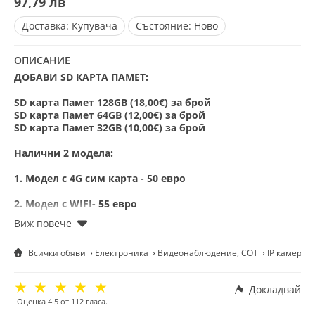
97,79 лв
Доставка:
Купувача
Състояние:
Ново
ОПИСАНИЕ
ДОБАВИ SD КАРТА ПАМЕТ:
SD карта Памет 128GB (18,00€) за брой
SD карта Памет 64GB (12,00€) за брой
SD карта Памет 32GB (10,00€) за брой
Н
алични 2 модела:
1. Модел с 4G сим карта - 50 евро
2. Модел с WIFI- 55 евро
Всички обяви
Електроника
Видеонаблюдение, СОТ
IP камери
Соларна
камера
за външно наблюдение – 12MP Full HD,
троен обектив, движение, нощно виждане, двупосочна
комуникация, IP66
☆
☆
☆
☆
☆
Докладвай
Открийте модерното и автономно решение за външна
Оценка
4.5
от
112
гласа.
сигурност! Тази камера за наблюдение със соларен панел