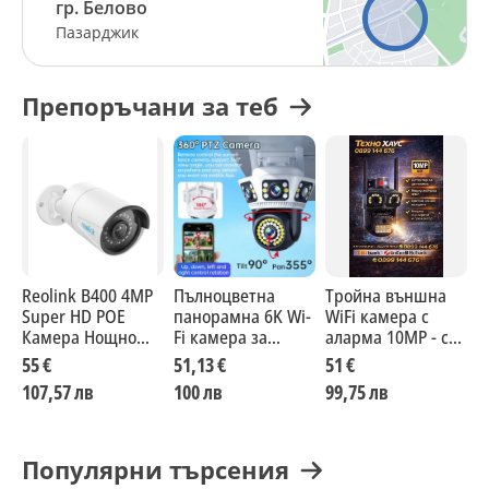
гр. Белово
Тип продукт: Камера за външно наблюдение
Резолюция: 12MP Full HD
Пазарджик
Лещи: 3 броя
Нощно виждане: до 20 м
Детекция на движение: Да
Препоръчани за теб
Двупосочна комуникация: Да
Водоустойчивост: IP66
Захранване: Соларен панел + вградена батерия
Съвместимост: Android, iOS, PC
Съхранение: MicroSD карта (до 128 GB) / Cloud (опция)
Цвят: Черен
Размер: компактна и лесна за монтаж
Тегло: ~700 g
Reolink B400 4MP
Пълноцветна
Тройна външна
w
Super HD POE
панорамна 6K Wi-
WiFi камера с
о
Камера Нощно
Fi камера за
аларма 10MP - с
м
Виждане
нощно виждане с
три обектива
Р
55 €
51,13 €
51 €
5
4 обектива и
107,57 лв
100 лв
99,75 лв
9
двоен интерком
Популярни търсения