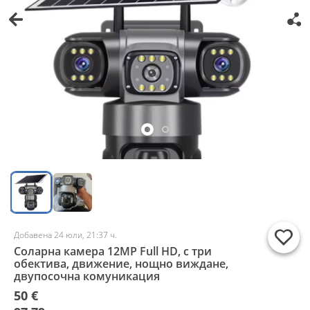
Добавена 24 юли, 21:37 ч.
Соларна камера 12MP Full HD, с три
обектива, движение, нощно виждане,
двупосочна комуникация
50 €