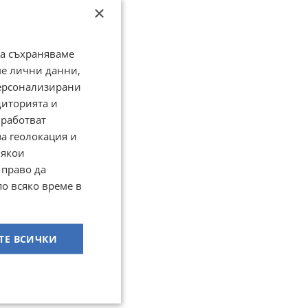
×
да съхраняваме
ме лични данни,
персонализирани
диторията и
работват
за геолокация и
Някои
 право да
по всяко време в
ТЕ ВСИЧКИ