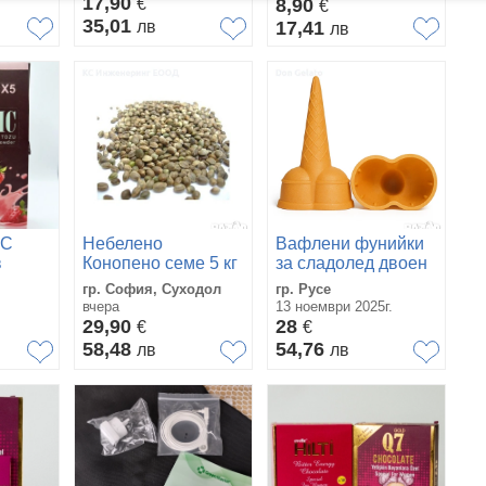
17,90
€
8,90
€
1300г /
отслабване
35,01
лв
17,41
лв
IC
Небелено
Вафлени фунийки
в
Конопено семе 5 кг
за сладолед двоен
за
Факел
гр. София, Суходол
гр. Русе
вчера
13 ноември 2025г.
 саше
29,90
28
€
€
58,48
54,76
лв
лв