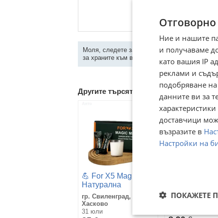
Отговорно
Ние и нашите п
и получаваме д
Моля, следете за наличието/липсата на док
за храните към всяка обява!
като вашия IP 
реклами и съдъ
подобряване на
Другите търсят също
данните ви за т
характеристики 
доставчици може
възразите в
Нас
Настройки на б
💪 For X5 Magic –
Суха смес за
Натурална
Тайландски
формула за
ПОКАЖЕТЕ 
гр. Свиленград,
сладолед
качване на
гр. Русе
Хасково
натурална ба
килограми
13 ноември 2025г
31 юли
Сладолед на 