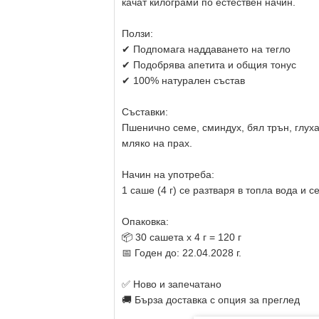
качат килограми по естествен начин.
Ползи:
✔ Подпомага наддаването на тегло
✔ Подобрява апетита и общия тонус
✔ 100% натурален състав
Съставки:
Пшенично семе, сминдух, бял трън, глуха
мляко на прах.
Начин на употреба:
1 саше (4 г) се разтваря в топла вода и
Опаковка:
📦 30 сашета х 4 г = 120 г
📅 Годен до: 22.04.2028 г.
✅ Ново и запечатано
🚚 Бърза доставка с опция за преглед