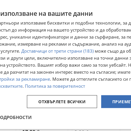
Преглеждания:
4 459
 използване на вашите данни
☆
☆
☆
☆
☆
артньори използваме бисквитки и подобни технологии, за 
остъп до информация на вашето устройство и да обработва
умент удостоверяващ вписването в регистрите съобразно Закона
адрес, уникални идентификатори и данни за сърфиране, за 
ржание, измерване на реклами и съдържание, анализ на ау
 услугите.
Доставчици от трети страни (183)
може също да об
ези и други цели, включително използване на точни данни 
на устройството. Вашият избор важи само за този уебсайт. 
 да разчитат на законен интерес вместо на съгласие; имате
тройки за рекламиране
. Можете да оттеглите съгласието си 
исквитките
.
Политика за поверителност
ОТХВЪРЛЕТЕ ВСИЧКИ
ПРИЕМЕ
Суха смес за
Билкова
гофрети Натурална
детоксираща
* Смес на прах за
ПОДРОБНОСТИ
гр. Русе, Чародейка -
напитка For X5
гофрети * (1200г /
гр. София
Юг
за*
Lemon Tea 30
.
22 юли
1.5 L Вода)
08 май 2025г.
прах
сашета, чай за