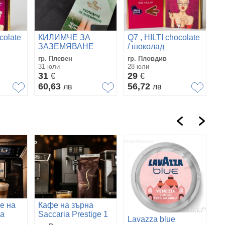
colate
КИЛИМЧЕ ЗА
Q7 , HILTI chocolate
ЗАЗЕМЯВАНЕ
/ шоколад
а
афродизиак за
гр. Плевен
гр. Пловдив
жени
31 юли
28 юли
31
29
€
€
60,63
56,72
лв
лв
е на
Кафе на зърна
ia
Saccaria Prestige 1
Lavazza blue
L
кг