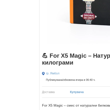
💪 For X5 Magic – Нат
килограми
гр. Ямбол
Публикувана/обновена вчера в 06:40 ч.
Доставка
Купувача
For X5 Magic – смес от натурални билков