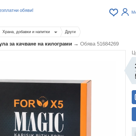
езплатни обяви!
М
Храна, добавки и напитки
Други
мула за качване на килограми →
Обява 51684269
Ц