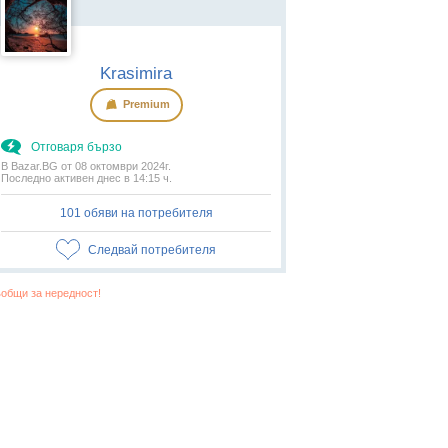
Krasimira
Premium
Отговаря бързо
В Bazar.BG от 08 октомври 2024г.
Последно активен днес в 14:15 ч.
101 обяви на потребителя
Следвай потребителя
общи за нередност!