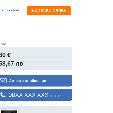
оят профил
+
ДОБАВИ ОБЯВА
ена:
30 €
58,67 лв
Изпрати съобщение
08XX XXX XXX
(покажи)