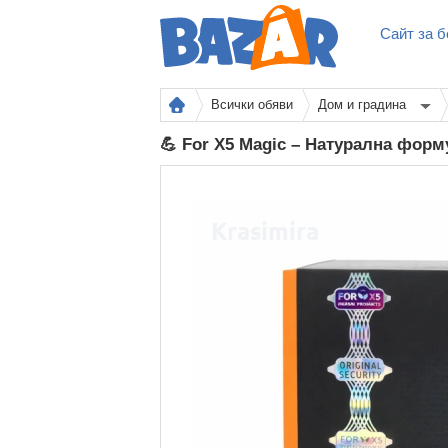
Сайт за б
Всички обяви
Дом и градина
💪 For X5 Magic – Натурална фор