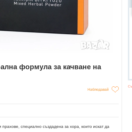
урална формула за качване на
Съ
Наблюдавай
и прахове, специално създадена за хора, които искат да