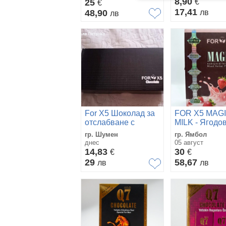
8,90
25
€
€
натурална * (
17,41
48,90
лв
лв
4-5 L Мляко)
For X5 Шоколад за
FOR X5 MAG
отслабване с
MILK - Ягодо
детоксикиращ
билков прах 
гр. Шумен
гр. Ямбол
ефект 30 броя по 7
качване на
днес
05 август
гр.
килограми 30
14,83
30
€
€
29
58,67
лв
лв