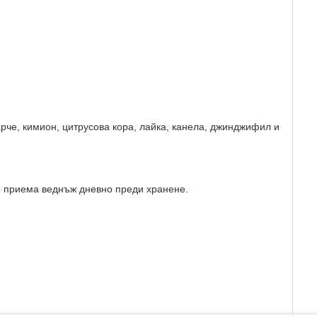
рче, кимион, цитрусова кора, лайка, канела, джинджифил и
 се приема веднъж дневно преди хранене.