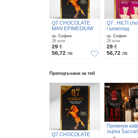
Q7 CHOCOLATE
Q7 , HILTI cho
MAN EPIMEDIUM/
/ шоколад
Q7 шоколад за
афродизиак з
гр. София
гр. София
мъже с епимедиум
жени
28 юли
28 юли
12бр.
29
29
€
€
56,72
56,72
лв
лв
Препоръчани за теб
Премиум каф
зърна Saccar
Q7 CHOCOLATE
Deciso 1882