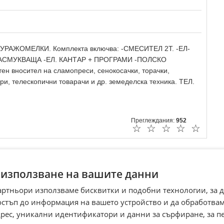
УРАЖОМЕЛКИ. Комплекта включва: -СМЕСИТЕЛ 2Т. -ЕЛ-
ЗАСМУКВАЩА -ЕЛ. КАНТАР + ПРОГРАМИ -ПОЛСКО
вносител на сламопреси, сенокосачки, торачки,
ори, телескопични товарачи и др. земеделска техника. ТЕЛ.
Преглеждания:
952
☆
☆
☆
☆
☆
 използване на вашите данни
артньори използваме бисквитки и подобни технологии, за 
остъп до информация на вашето устройство и да обработва
адрес, уникални идентификатори и данни за сърфиране, за 