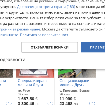
ржание, измерване на реклами и съдържание, анализ на ау
 услугите.
Доставчици от трети страни (183)
може също да об
ани
Специализирани
Специализирани
ези и други цели, включително използване на точни данни 
и
машини
машини Други
на устройството. Вашият избор важи само за този уебсайт. 
онa
Напоителни
товарачи нови
бол
гр. Кърджали
гр. Кърджали
 да разчитат на законен интерес вместо на съгласие; имате
системи сондажни
вчера
31 юли
машини нови
тройки за рекламиране
5 325
. Можете да оттеглите съгласието си 
9 459,17
€
€
10 414,79
18 500,53
в
лв
лв
исквитките
.
Политика за поверителност
ОТХВЪРЛЕТЕ ВСИЧКИ
ПРИЕМЕ
ПОДРОБНОСТИ
ани
Специализирани
Специализирани
и
машини Други
машини Други
SPARKY
Bonino
гр. Русе
с. Просеник, Бургас
09 юни
26 юли
1 687,50
11 999
€
€
3 300,46
23 468
в
лв
лв