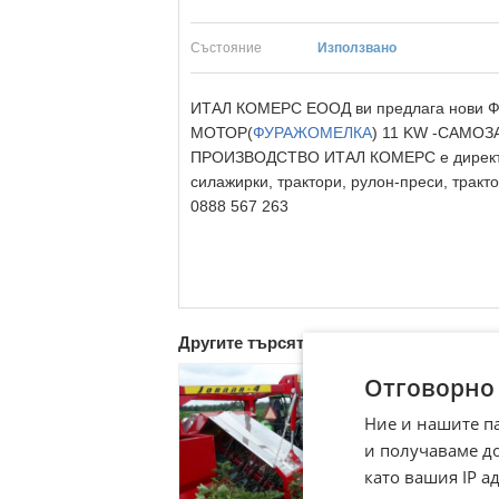
Състояние
Използвано
ИТАЛ КОМЕРС ЕООД ви предлага нови Ф
МОТОР(
ФУРАЖОМЕЛКА
) 11 KW -САМО
ПРОИЗВОДСТВО ИТАЛ КОМЕРС е директен 
силажирки, трактори, рулон-преси, тракт
0888 567 263
Другите търсят също
Отговорно
Ние и нашите п
и получаваме д
като вашия IP 