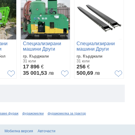
ани
Специализирани
Специализирани
С
и
машини Други
машини Други
м
вакуум машина
удължения за
ре
бол
гр. Кърджали
гр. Кърджали
гр
лайнарка
вилици
31 юли
31 юли
31
17 896
256
1
€
€
35 001,53
500,69
2
в
лв
лв
ваме фураж
фуражомелки
фуражомелка за трактор
Мобилна версия
Авточасти