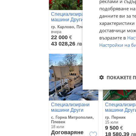
реклами и съдъ
подобряване на
Специализирани
Специализир
данните ви за т
машини Други
машини Друг
характеристики 
Junona 4
Цистерна 8 т
гр. Карлово, Пловдив
с. Калчево, Ям
доставчици може
вчера
06 август
22 000
възразите в
9 200
Нас
€
€
43 028,26
17 993,64
лв
л
Настройки на б
ПОКАЖЕТЕ 
Специализирани
Специализир
машини Други
машини Друг
Facma
с. Горна Митрополия,
гр. Перник
Плевен
15 юли
18 юли
9 500
€
Договаряне
18 580,39
л