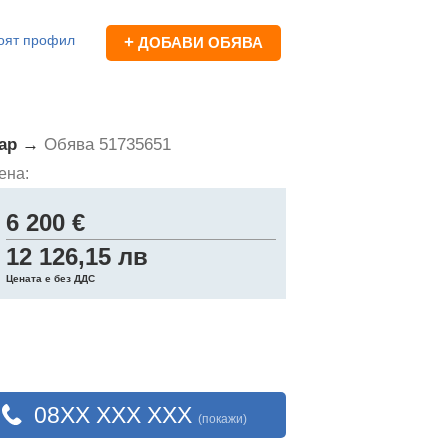
оят профил
+
ДОБАВИ ОБЯВА
тар →
Обява 51735651
ена:
6 200 €
12 126,15 лв
Цената е без ДДС
08XX XXX XXX
(покажи)