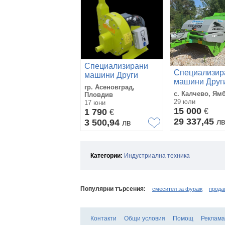
Специализирани
Специализир
машини Други
машини Друг
Фуражомелка +
гр. Асеновград,
Jaguar 200
смесител
с. Калчево, Ям
Пловдив
29 юли
17 юни
15 000
1 790
€
€
29 337,45
3 500,94
л
лв
Категории:
Индустриална техника
Популярни търсения:
смесител за фураж
прода
Контакти
Общи условия
Помощ
Реклама