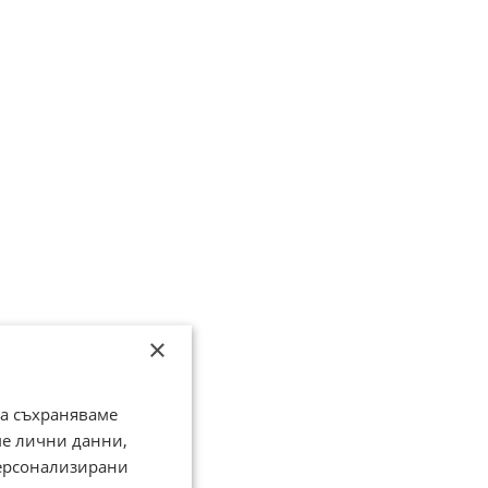
×
да съхраняваме
ме лични данни,
персонализирани