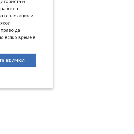
диторията и
работват
за геолокация и
Някои
 право да
по всяко време в
ТЕ ВСИЧКИ