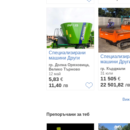
Специализирани
Специализир
машини Други
машини Друг
Миксери FARESIN
гр. Долна Оряховица,
дъмпер кубот
гр. Кърджали
Велико Търново
31 юли
12 май
11 505
5,83
€
€
22 501,82
11,40
л
лв
Виж
Препоръчани за теб