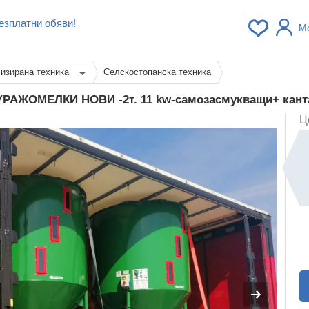
езплатни обяви!
М
изирана техника
Селскостопанска техника
УРАЖОМЕЛКИ НОВИ -2т. 11 kw-самозасмукващи+ кан
Ц