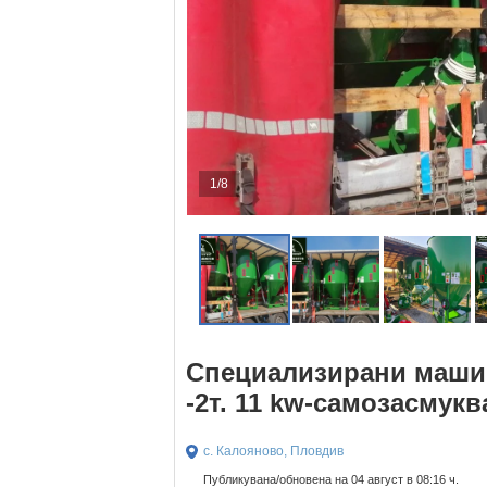
1/8
Специализирани маш
-2т. 11 kw-самозасмук
с. Калояново, Пловдив
Публикувана/обновена на 04 август в 08:16 ч.