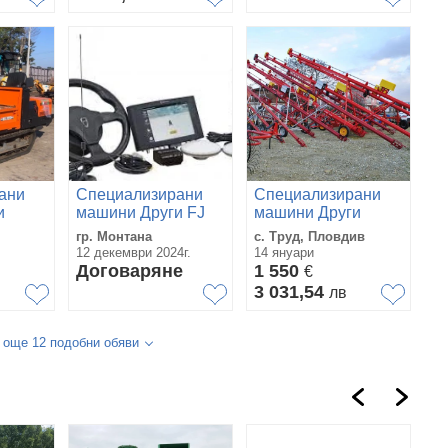
ани
Специализирани
Специализирани
и
машини Други FJ
машини Други
а
Dynamics
ШНЕК DILSIZLER
гр. Монтана
с. Труд, Пловдив
12 декември 2024г.
14 януари
Договаряне
1 550
€
3 031,54
в
лв
 още 12 подобни обяви