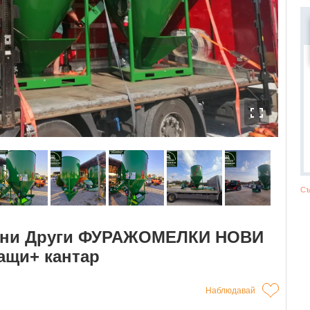
Съ
ини Други ФУРАЖОМЕЛКИ НОВИ
ващи+ кантар
Наблюдавай