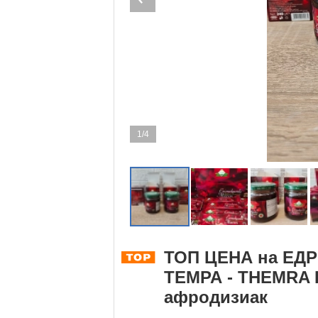
1/4
ТОП ЦЕНА на ЕД
ТЕМРА - THEMRA E
афродизиак