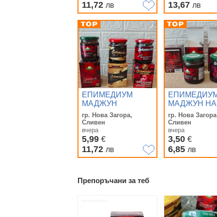
Epimedyumlu
11,72
13,67
лв
лв
Macun сексуален
стимулант
ЕПИМЕДИУМ
ЕПИМЕДИУ
МАДЖУН
МАДЖУН НА
Афродизиак -
ЕДРО (Epime
гр. Нова Загора,
гр. Нова Загора
Темра (Themra) /
Macun) 240 г
Сливен
Сливен
Сахимердан
THEMRA (Те
вчера
вчера
(Sahimerdan) - ТОП
5,99
3,50
€
€
ЦЕНА на ЕДРО и
11,72
6,85
лв
лв
ДРЕБНО
Препоръчани за теб