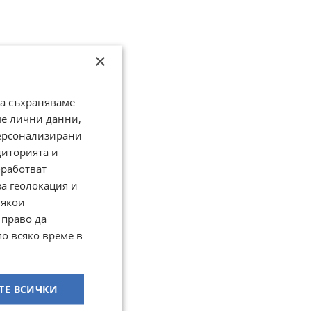
×
да съхраняваме
ме лични данни,
персонализирани
диторията и
работват
за геолокация и
Някои
 право да
по всяко време в
ТЕ ВСИЧКИ
7,стаг9000,шиладжит