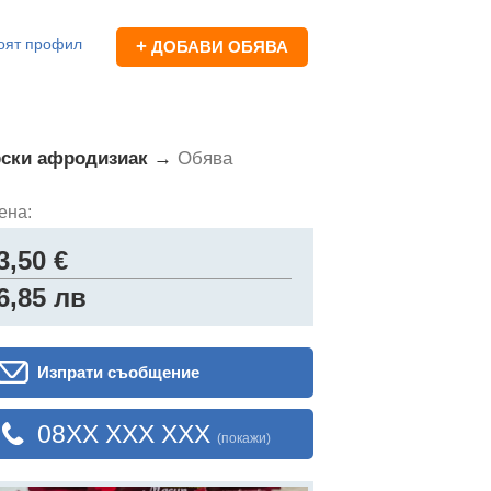
оят профил
+
ДОБАВИ ОБЯВА
рски афродизиак →
Обява
ена:
3,50 €
6,85 лв
Изпрати съобщение
08XX XXX XXX
(покажи)