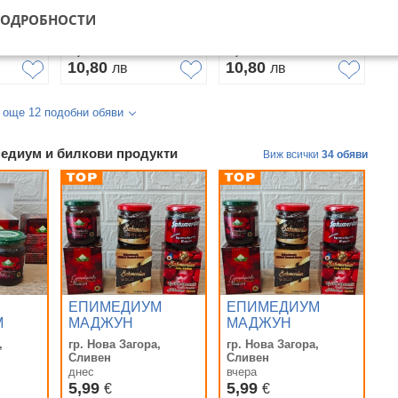
мумио/epimedium,sahimerdan,stag,titan,Shilajit
сахимердан,Q7,стаг9000,шиладжит
мумио/epimedium,sahimerdan,stag,titan,Shilajit
ПОДРОБНОСТИ
а
гр. София
гр. Пловдив
мумио/epimedium,sahimerdan,stag,titan,Shilajit
вчера
вчера
5,52
5,52
€
€
10,80
10,80
лв
лв
 още 12 подобни обяви
медиум и билкови продукти
Виж всички
34 обяви
ЕПИМЕДИУМ
ЕПИМЕДИУМ
М
МАДЖУН
МАДЖУН
Афродизиак -
Афродизиак -
,
гр. Нова Загора,
гр. Нова Загора,
acun)
Темра (Themra) /
Темра ЗЕЛЕНАТА
Сливен
Сливен
EMRA
Сахимердан
КАПАЧКА /
днес
вчера
(Sahimerdan)
5,99
Сахимердан -
5,99
€
€