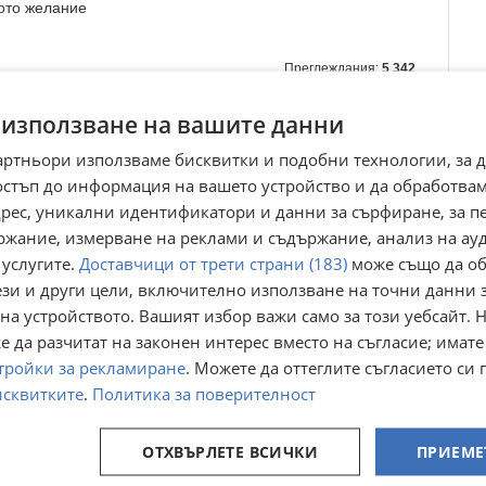
ото желание
Преглеждания:
5 342
☆
☆
☆
☆
☆
Оценка
4.5
от
212
гласа.
 използване на вашите данни
артньори използваме бисквитки и подобни технологии, за 
умент удостоверяващ вписването в регистрите съобразно Закона
остъп до информация на вашето устройство и да обработва
адрес, уникални идентификатори и данни за сърфиране, за 
ржание, измерване на реклами и съдържание, анализ на ау
 услугите.
Доставчици от трети страни (183)
може също да об
ези и други цели, включително използване на точни данни 
на устройството. Вашият избор важи само за този уебсайт. 
 да разчитат на законен интерес вместо на съгласие; имате
тройки за рекламиране
. Можете да оттеглите съгласието си 
исквитките
.
Политика за поверителност
ОТХВЪРЛЕТЕ ВСИЧКИ
ПРИЕМЕ
едиум
Маджун ,
Маджун ТОП
,шиладжит
Q7,стаг9000,шиладжит
епимедиум ,
епимедиум,сахимердан,Q