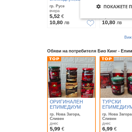
мумио/epimedium,sahimerdan,stag,titan,Shilajit
ПОКАЖЕТЕ 
гр. Русе
гр. Стара Загор
вчера
вчера
5,52
5,52
€
€
10,80
10,80
лв
лв
Виж
Обяви на потребителя Био Кинг - Епи
ОРИГИНАЛЕН
ТУРСКИ
ЕПИМЕДИУМ
ЕПИМЕДИУ
МАДЖУН
МАДЖУН
гр. Нова Загора,
гр. Нова Загора
Афродизиак -
(Epimedium M
Сливен
Сливен
Темра /
240 гр. - TH
днес
днес
Сахимердан -
5,99
(Темра)
6,99
€
€