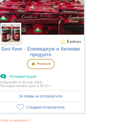
1
рейтинг
Био Кинг - Епимедиум и билкови
продукти
Premium
Отговаря бързо
В Bazar.BG от 02 юли 2024г.
Последно активен днес в 09:12 ч.
34 обяви на потребителя
Следвай потребителя
общи за нередност!