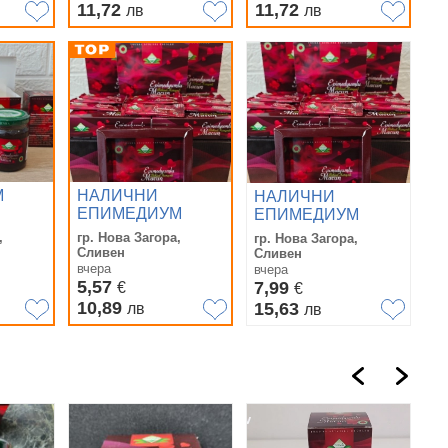
Epimedyumlu
11,72
11,72
лв
лв
Macun
М
НАЛИЧНИ
НАЛИЧНИ
ЕПИМЕДИУМ
ЕПИМЕДИУМ
dium
МАДЖУН на
МАДЖУН Сашета
,
гр. Нова Загора,
гр. Нова Загора,
рама -
Сашета - Темра и
12х12 грама
Сливен
Сливен
мра)
Сахимердан VIP -
(Epimedium Macun)
вчера
вчера
Афродизиак /
5,57
- THEMRA (Темра)
7,99
€
€
Themra /
10,89
15,63
лв
лв
Sahimerdan