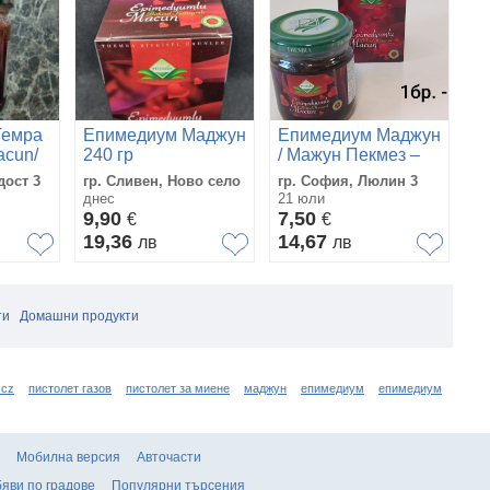
Т
Темра
Епимедиум Маджун
Епимедиум Маджун
м
acun/
240 гр
/ Мажун Пекмез –
2
гр
аджун
Epimedium Macun
в
дост 3
гр. Сливен, Ново село
гр. София, Люлин 3
Въ
Pekmez | Оригинал
днес
21 юли
30
9,90
7,50
€
€
9
а
19,36
14,67
лв
лв
1
ти
Домашни продукти
 cz
пистолет газов
пистолет за миене
маджун
епимедиум
епимедиум
Мобилна версия
Авточасти
яви по градове
Популярни търсения