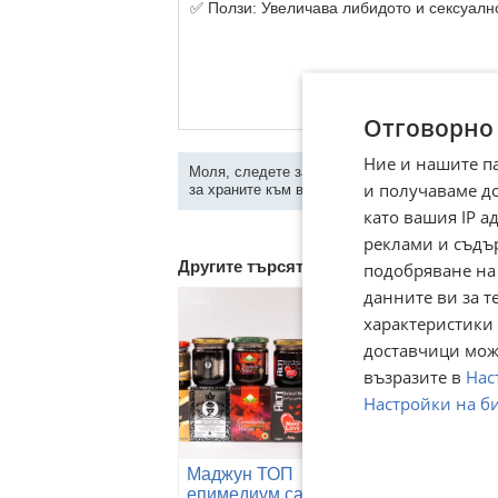
✅ Ползи: Увеличава либидото и сексуалн
Отговорно
Ние и нашите п
Моля, следете за наличието/липсата на док
и получаваме д
за храните към всяка обява!
като вашия IP 
реклами и съдъ
Другите търсят също
подобряване на
данните ви за т
характеристики 
доставчици може
възразите в
Нас
Настройки на б
Маджун ТОП
Маджун епим
епимедиум,сахимердан,Q7,стаг9000
,сахимердан,