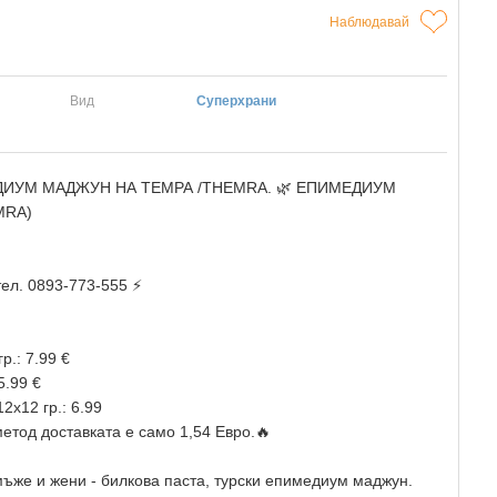
Наблюдавай
Вид
Суперхрани
ИУМ МАДЖУН НА ТЕМРА /THEMRA. 🌿 ЕПИМЕДИУМ
MRA)
л. 0893-773-555 ⚡
.: 7.99 €
5.99 €
х12 гр.: 6.99
метод доставката е само 1,54 Евро.🔥
ъже и жени - билкова паста, турски епимедиум маджун.