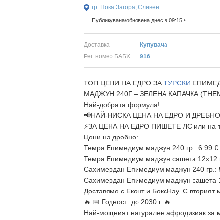
гр. Нова Загора, Сливен
Публикувана/обновена днес в 09:15 ч.
Доставка
Купувача
Рег. номер БАБХ
916
ТОП ЦЕНИ НА ЕДРО ЗА
ТУРСКИ
ЕПИМЕД
МАДЖУН 240Г – ЗЕЛЕНА КАПАЧКА (THE
Най-добрата формула!
📢НАЙ-НИСКА ЦЕНА НА ЕДРО И ДРЕБНО
⚡ЗА ЦЕНА НА ЕДРО ПИШЕТЕ ЛС или на те
Цени на дребно:
Темра Епимедиум маджун 240 гр.: 6.99 €
Темра Епимедиум маджун сашета 12х12 гр
Сахимердан Епимедиум маджун 240 гр.: 
Сахимердан Епимедиум маджун сашета 12
Доставяме с Еконт и БоксНау. С вторият 
🔥 📅 Годност: до 2030 г. 🔥
Най-мощният натурален афродизиак за м