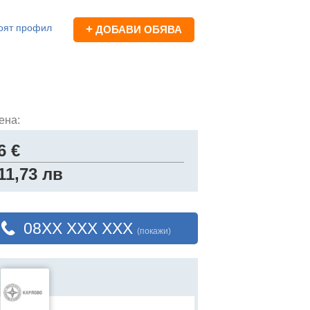
оят профил
+
ДОБАВИ ОБЯВА
ена:
6 €
11,73 лв
08XX XXX XXX
(покажи)