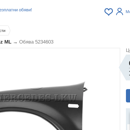
езплатни обяви!
М
сти
enz ML →
Обява 5234603
Ц