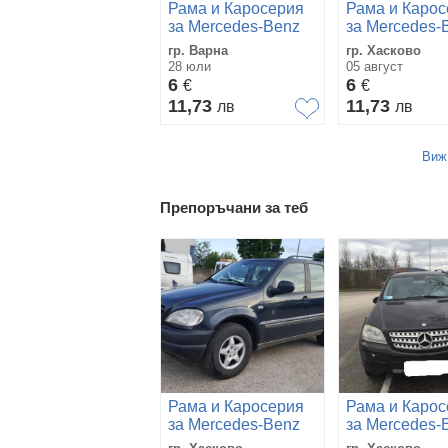
Рама и Каросерия
Рама и Карос
за Mercedes-Benz
за Mercedes-
ML 400
ML 320
гр. Варна
гр. Хасково
28 юли
05 август
6
6
€
€
11,73
11,73
лв
лв
Виж
Препоръчани за теб
Рама и Каросерия
Рама и Карос
за Mercedes-Benz
за Mercedes-
ML 320
ML 350