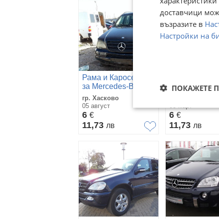
характеристики 
доставчици може
възразите в
Нас
Настройки на б
Рама и Каросерия
Рама и Карос
за Mercedes-Benz
за Mercedes-
ПОКАЖЕТЕ 
ML
ML 270
гр. Хасково
гр. Пловдив
05 август
06 март
6
6
€
€
11,73
11,73
лв
лв