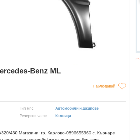
Съ
ercedes-Benz ML
Наблюдавай
Тип мпс
Автомобили и джипове
Резервни части
Калници
20/430 Магазини: гр. Карлово-0896655960 с. Кърнаре
 части втора употреба! www. mercedes-lkw. com