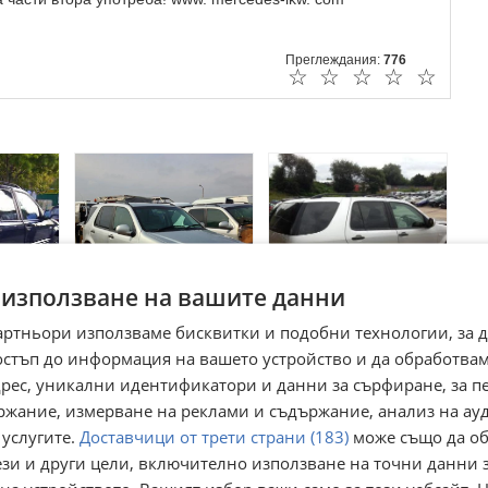
Преглеждания:
776
☆
☆
☆
☆
☆
 използване на вашите данни
артньори използваме бисквитки и подобни технологии, за 
ерия
Рама и Каросерия
Рама и Каросерия
остъп до информация на вашето устройство и да обработва
Benz
за Mercedes-Benz
за Mercedes-Benz
ML
ML
адрес, уникални идентификатори и данни за сърфиране, за 
гр. Хасково
гр. Хасково
05 август
05 август
ржание, измерване на реклами и съдържание, анализ на ау
6
6
€
€
 услугите.
Доставчици от трети страни (183)
може също да об
11,73
11,73
лв
лв
ези и други цели, включително използване на точни данни 