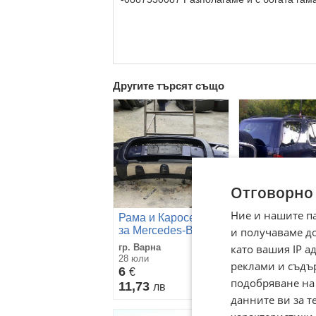
Другите търсят също
Отговорно
Ние и нашите п
Рама и Каросерия
Рама и Карос
за Mercedes-Benz
и получаваме д
за Mercedes-
ML
ML
като вашия IP 
гр. Варна
гр. Хасково
28 юли
05 август
реклами и съдъ
6
6
€
€
подобряване на
11,73
11,73
лв
лв
данните ви за т