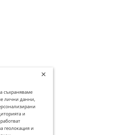
×
да съхраняваме
ме лични данни,
персонализирани
диторията и
работват
за геолокация и