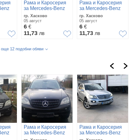
ерия
Рама и Каросерия
Рама и Каросерия
Benz
за Mercedes-Benz
за Mercedes-Benz
ML 320
ML 320
гр. Хасково
гр. Хасково
05 август
05 август
6
6
€
€
11,73
11,73
лв
лв
 още 12 подобни обяви
ерия
Рама и Каросерия
Рама и Каросерия
Р
Benz
за Mercedes-Benz
за Mercedes-Benz
з
ML 320
ML 320
M