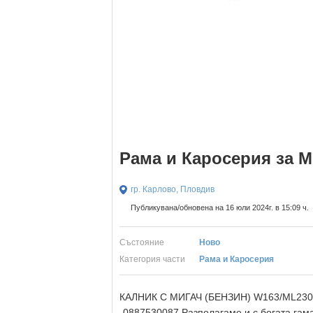
Рама и Каросерия за M
гр. Карлово, Пловдив
Публикувана/обновена на 16 юли 2024г. в 15:09 ч.
Състояние
Ново
Категория части
Рама и Каросерия
КАЛНИК С МИГАЧ (БЕНЗИН) W163/ML230/3
-0887530087 Разполагаме и с богата гама