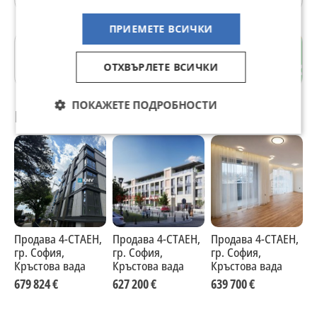
ПРИЕМЕТЕ ВСИЧКИ
Кръстова вада
ОТХВЪРЛЕТЕ ВСИЧКИ
гр. София
ПОКАЖЕТЕ ПОДРОБНОСТИ
Препоръчани за теб
Продава 4-СТАЕН,
Продава 4-СТАЕН,
Продава 4-СТАЕН,
П
гр. София,
гр. София,
гр. София,
г
Кръстова вада
Кръстова вада
Кръстова вада
К
679 824 €
627 200 €
639 700 €
6