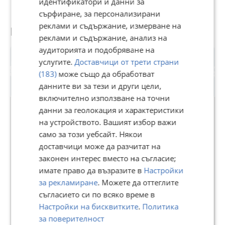
идентификатори и данни за
сърфиране, за персонализирани
Отлична локация в близост са Южен парк, метростанция
реклами и съдържание, измерване на
Витоша, мол Парадайз и множество заведения за
Потребител
хранене.
реклами и съдържание, анализ на
аудиторията и подобряване на
Цената без ДДС.
услугите.
Доставчици от трети страни
Реф. 7844
(183)
може също да обработват
данните ви за тези и други цели,
включително използване на точни
данни за геолокация и характеристики
на устройството. Вашият избор важи
БЪЛГАРИЯ СОТБИС
само за този уебсайт. Някои
ИНТЕРНЕШЪНЪЛ РИЪЛТИ
доставчици може да разчитат на
законен интерес вместо на съгласие;
В Bazar.BG от 11 септември 2013г.
имате право да възразите в
Настройки
Последно активен днес в 13:21 ч.
за рекламиране
. Можете да оттеглите
съгласието си по всяко време в
481 Обяви
Настройки на бисквитките
.
Политика
Още оферти на https://bulgariasir.imot.bg
за поверителност