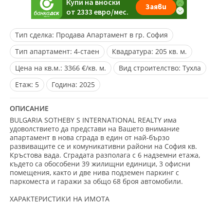
Тип сделка:
Продава Апартамент в гр. София
Тип апартамент:
4-стаен
Квадратура:
205 кв. м.
Цена на кв.м.:
3366 €/кв. м.
Вид строителство:
Тухла
Eтаж:
5
Година:
2025
ОПИСАНИЕ
BULGARIA SOTHEBY S INTERNATIONAL REALTY има
удоволствието да представи на Вашето внимание
апартамент в нова сграда в един от най-бързо
развиващите се и комуникативни райони на София кв.
Кръстова вада. Сградата разполага с 6 надземни етажа,
където са обособени 39 жилищни единици, 3 офисни
помещения, както и две нива подземен паркинг с
паркоместа и гаражи за общо 68 броя автомобили.
ХАРАКТЕРИСТИКИ НА ИМОТА
Площ на апартамента: 171,29 м2