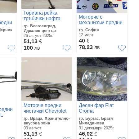
Горивна рейка
Моторче с
тръбички нафта
редни
механизъм предни
Фиат Крома 1.9jtd
гр. Благоевград,
да
чистачки
150ks Fiat Croma
Перник
гр. София
Идеален център
MITSUBISHI
2008 0445214058
12 март
26 август 2025г.
SPACE STAR 2015
40
51,13
€
€
78,23
100
лв
лв
Моторче предни
Десен фар Fiat
редни
чистачки Chevrolet
Croma
EL
Spark (2010-2015г.)
гр. Враца, Хранително-
гр. Бургас, Братя
механизъм
вкусова зона
Миладинови
DOBLO
чистачки 96843281
03 август
31 декември 2025г.
92
51,13
46,02
€
€