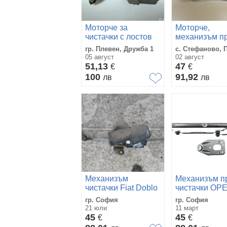
Моторче за
Моторче,
чистачки с лостов
механизъм п
механизъм за Фиат
чистачки хон
гр. Плевен, Дружба 1
с. Стефаново, 
Пунто Fiat Punto
акорд 2.4
05 август
02 август
Evo 404978
51,13
47
€
€
100
91,92
лв
лв
Механизъм
Механизъм п
чистачки Fiat Doblo
чистачки OP
2008 64343499
COMBO D
гр. София
гр. София
2009-,FIAT 
21 юли
11 март
2009- 518105
45
45
€
€