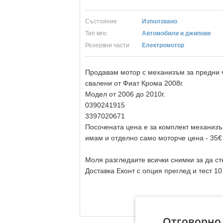
Състояние
Използвано
Тип мпс
Автомобили и джипове
Резервни части
Електромотор
Продавам мотор с механизъм зa предни 
свалени от Фиат Крома 2008г.
Модел от 2006 до 2010г.
0390241915
3397020671
Посочената цена е за комплект механизъ
имам и отделно само моторче цена - 35€
Моля разгледаите всички снимки за да сте
Доставка Еконт с опция преглед и тест 10
Отговорно