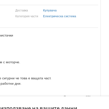
Доставка
Купувача
Категория части
Електрическа система
чистачки
м с моторче.
 сигурни че това е ващата част.
 работни дни.
Преглеждания:
131
☆
☆
☆
☆
☆
 използване на вашите данни