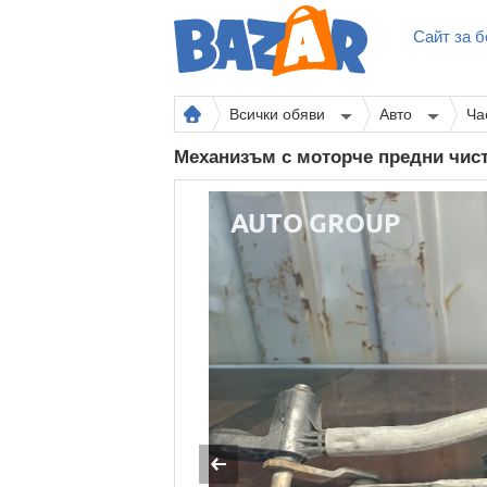
Сайт за б
Всички обяви
Авто
Ча
Механизъм с моторче предни чист