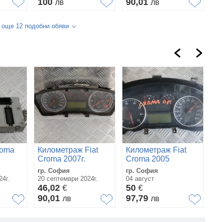
100
90,01
лв
лв
 още 12 подобни обяви
roma
Километраж Fiat
Километраж Fiat
М
Croma 2007г.
Croma 2005
чи
м
гр. София
гр. София
гр
а
4г.
20 септември 2024г.
04 август
30
46,02
50
4
€
€
90,01
97,79
8
лв
лв