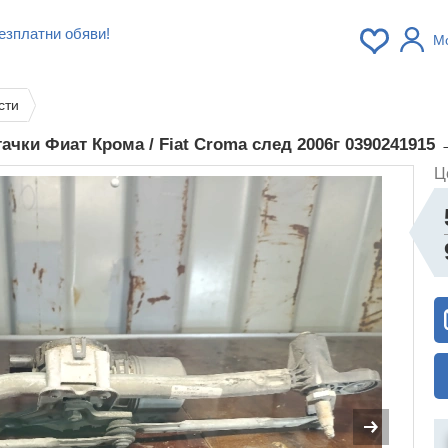
езплатни обяви!
М
сти
ачки Фиат Крома / Fiat Croma след 2006г 0390241915
Ц