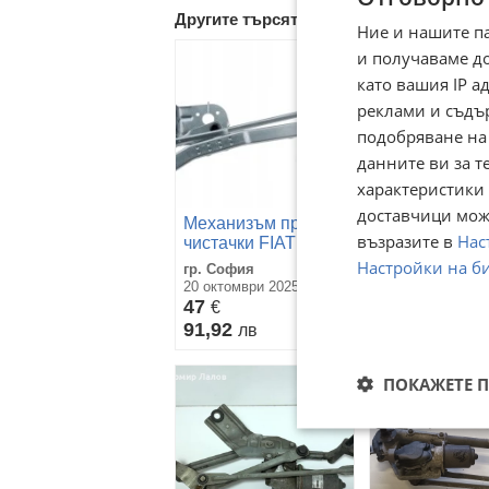
Другите търсят също
Ние и нашите п
и получаваме д
като вашия IP 
реклами и съдъ
подобряване на
данните ви за т
характеристики 
доставчици може
Механизъм предни
Моторче пре
възразите в
Нас
чистачки FIAT
чистачки Fiat
SEICENTO 1997-
Ducato 1988
Настройки на б
гр. София
гр. София
9949250
TGE567B
20 октомври 2025г.
22 юни
47
50
€
€
91,92
97,79
лв
лв
ПОКАЖЕТЕ 