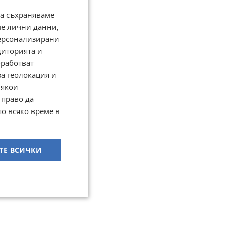
да съхраняваме
ме лични данни,
персонализирани
диторията и
работват
за геолокация и
Някои
 право да
по всяко време в
ТЕ ВСИЧКИ