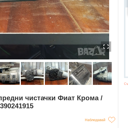
Съ
предни чистачки Фиат Крома /
0390241915
Наблюдавай