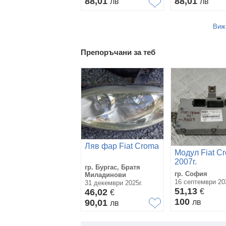
88,01
88,01
лв
лв
Виж
Препоръчани за теб
Ляв фар Fiat Croma
Модул Fiat C
2007г.
гр. Бургас, Братя
гр. София
Миладинови
16 септември 202
31 декември 2025г.
51,13
46,02
€
€
100
90,01
лв
лв