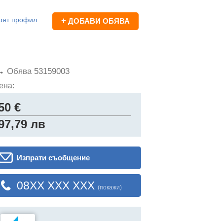
оят профил
+
ДОБАВИ ОБЯВА
 →
Обява 53159003
ена:
50 €
97,79 лв
Изпрати съобщение
08XX XXX XXX
(покажи)