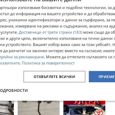
артньори използваме бисквитки и подобни технологии, за 
остъп до информация на вашето устройство и да обработва
адрес, уникални идентификатори и данни за сърфиране, за 
ржание, измерване на реклами и съдържание, анализ на ау
 услугите.
Доставчици от трети страни (183)
може също да об
ези и други цели, включително използване на точни данни 
на устройството. Вашият избор важи само за този уебсайт. 
 да разчитат на законен интерес вместо на съгласие; имате
дни
Моторче с
0390241540
тройки за рекламиране
. Можете да оттеглите съгласието си 
механизъм предни
моторче с
чистачки KIA
механизъм предни
исквитките
.
Политика за поверителност
гр. София
гр. София
SPORTAGE 2012
чистачки PEUGEOT
22 ноември 2025г.
24 юни
207
41,67
40
€
€
ОТХВЪРЛЕТЕ ВСИЧКИ
ПРИЕМЕ
81,50
78,23
лв
лв
ПОДРОБНОСТИ