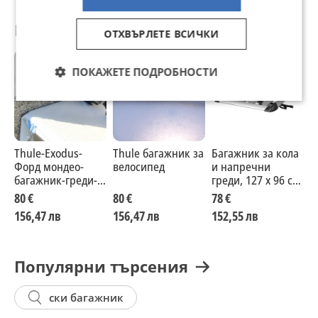
Препоръчани за теб
ОТХВЪРЛЕТЕ ВСИЧКИ
ПОКАЖЕТЕ ПОДРОБНОСТИ
Thule-Exodus-
Thule багажник за
Багажник за кола
Н
Форд мондео-
велосипед
и напречни
з
багажник-греди-
греди, 127 х 96 см,
A
релси-трегери-
сив
у
80 €
80 €
78 €
8
автобокс
а
156,47 лв
156,47 лв
152,55 лв
1
с
з
Популярни търсения
ски багажник