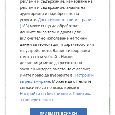
реклами и съдържание, измерване на
реклами и съдържание, анализ на
аудиторията и подобряване на
услугите.
Доставчици от трети страни
(183)
може също да обработват
данните ви за тези и други цели,
включително използване на точни
данни за геолокация и характеристики
Д. Георгиев
на устройството. Вашият избор важи
1186
рейтинг
само за този уебсайт. Някои
В Bazar.BG от 19 юни 2013г.
доставчици може да разчитат на
Последно активен вчера в 02:13 ч.
законен интерес вместо на съгласие;
имате право да възразите в
Настройки
183 Обяви
за рекламиране
. Можете да оттеглите
съгласието си по всяко време в
Настройки на бисквитките
.
Политика
за поверителност
Победа
гр. Варна
ПРИЕМЕТЕ ВСИЧКИ