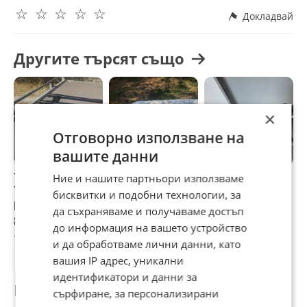
☆
☆
☆
☆
☆
и Halfords - стойки за велосипеди, ски багажници,
Докладвай
държачи за сноуборд, стойки за лодки и други.
В зависимост от вида на рейлингите - стоманени или
алуминиеви, закрепването на вело багажниците и
Другите търсят също
другите аксесоари става съответно с П-образи скоби или
Т-фиксатори ( за Т-канала при алуминиевите греди).
×
Отговорно използване на
вашите данни
THULE Напречни
багажник-греди-
напречни греди
Н
Ние и нашите партньори използваме
Трегери- греди-
релси-рейки
THULE
Т
бисквитки и подобни технологии, за
релси-рейки-
THULE
р
да съхраняваме и получаваме достъп
багажник-
б
80 €
76,69 €
76,69 €
8
до информация на вашето устройство
шпригли
ш
156,47 лв
149,99 лв
149,99 лв
1
и да обработваме лични данни, като
вашия IP адрес, уникални
идентификатори и данни за
Потребител
сърфиране, за персонализирани