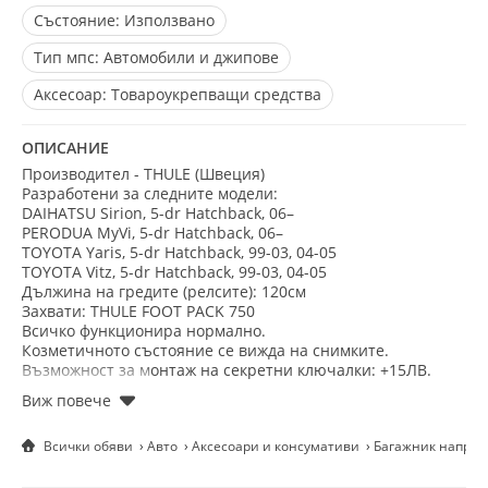
Състояние:
Използвано
Тип мпс:
Автомобили и джипове
Aксесоар:
Товароукрепващи средства
ОПИСАНИЕ
Производител - THULE (Швеция)
Разработени за следните модели:
DAIHATSU Sirion, 5-dr Hatchback, 06–
PERODUA MyVi, 5-dr Hatchback, 06–
TOYOTA Yaris, 5-dr Hatchback, 99-03, 04-05
TOYOTA Vitz, 5-dr Hatchback, 99-03, 04-05
Дължина на гредите (релсите): 120см
Захвати: THULE FOOT PACK 750
Всичко функционира нормално.
Козметичното състояние се вижда на снимките.
Възможност за монтаж на секретни ключалки: +15ЛВ.
Лично получване от Варна.
Доставка с куриер САМО с предварителен депозит от
10лв.
Всички обяви
Авто
Аксесоари и консумативи
Багажник напречн
На тези багажници тип напречни греди могат да бъдат
монтирани както куфари за багаж, така и различни
товароукрепващи аксесоари на Thule, Exodus, Mont Blanc