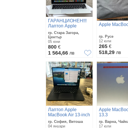
ГАРАНЦИОНЕН!!!
Apple MacBoo
Лаптоп Apple
MacBook Air 13”,
гр. Стара Загора,
M3, 8GB RAM /
гр. Русе
Център
256GB SSD
12 юли
05 юни
265
800
€
€
518,29
1 564,66
лв
лв
Лаптоп Apple
Apple MacBoo
MacBook Air 13-inch
13.3
M3 2024
гр. София, Витоша
гр. Варна, Чайк
04 януари
17 юли