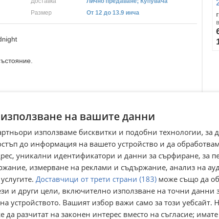
Доставка
Лично предаване; Купувача
Размер
От 12 до 13.9 инча
night
състояние.
 използване на вашите данни
артньори използваме бисквитки и подобни технологии, за 
остъп до информация на вашето устройство и да обработва
адрес, уникални идентификатори и данни за сърфиране, за 
ржание, измерване на реклами и съдържание, анализ на ау
ети.
 услугите.
Доставчици от трети страни (183)
може също да об
ези и други цели, включително използване на точни данни 
на устройството. Вашият избор важи само за този уебсайт. 
 да разчитат на законен интерес вместо на съгласие; имате
Преглеждания:
423