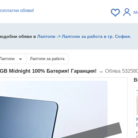
езплатни обяви!
М
 подобни обяви в
Лаптопи -> Лаптопи за работа в гр. София.
Лаптопи
Лаптопи за работа
6GB Midnight 100% Батерия! Гаранция! →
Обява 53258
В