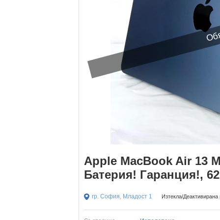
Обя
Apple MacBook Air 13 
Батерия! Гаранция!, 62
гр. София, Младост 1
Изтекла/Деактивирана н