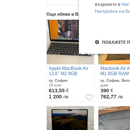
възразите в
Нас
Настройки на б
Още обяви в Bazar.BG
ПОКАЖЕТЕ 
Apple MacBook Air
Macbook Air A
13.6" M2 8GB
M1 8GB RAM
256GB/Macbook Air
гр. София
гр. София, Вит
A2681
18 юли
днес
613,55
390
€
€
1 200
762,77
лв
лв