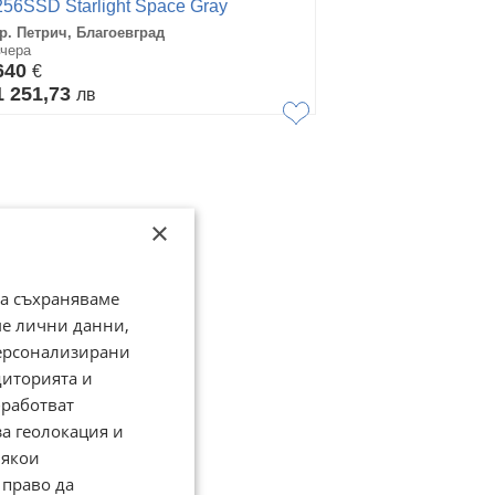
256SSD Starlight Space Gray
Apple 100% Батерия
гр. Петрич, Благоевград
вчера
640
€
1 251,73
лв
×
да съхраняваме
ме лични данни,
персонализирани
диторията и
работват
за геолокация и
Някои
 право да