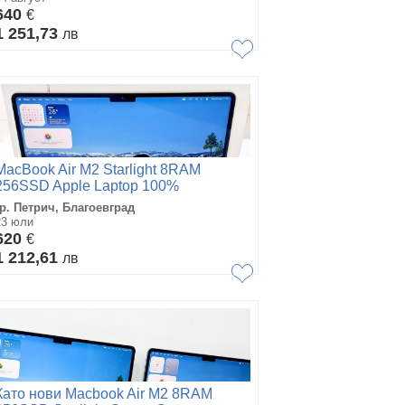
640
€
1 251,73
лв
MacBook Air M2 Starlight 8RAM
256SSD Apple Laptop 100%
Батерия
гр. Петрич, Благоевград
23 юли
620
€
1 212,61
лв
Като нови Macbook Air M2 8RAM