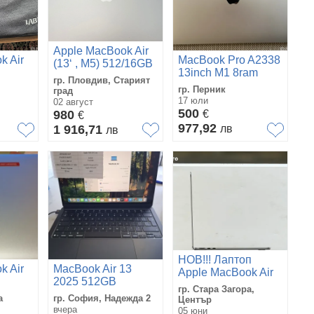
Apple MacBook Air
k Air
MacBook Pro A2338
(13‘ , M5) 512/16GB
13inch M1 8ram
гр. Пловдив, Старият
256gb
гр. Перник
град
17 юли
02 август
500
980
€
€
977,92
1 916,71
лв
лв
НОВ!!! Лаптоп
k Air
MacBook Air 13
Apple MacBook Air
2025 512GB
13", 8-ядрен
гр. Стара Загора,
100%BH
процесор с чип
а
гр. София, Надежда 2
Център
вчера
Apple M3, 256GB,
05 юни