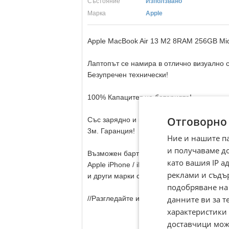
Състояние
Използвано
Марка
Apple
Apple MacBook Air 13 M2 8RAM 256GB Mid
Лаптопът се намира в отлично визуално 
Безупречен технически!
100% Капацитет на батерията!
Отговорно
Със зарядно и кейс.
3м. Гаранция!
Ние и нашите п
и получаваме д
Възможен бартер за :
като вашия IP 
Apple iPhone / iPad / Macbook
реклами и съдъ
и други марки смартфони / лаптопи / табл
подобряване на
данните ви за т
//Разгледайте и другите ни предложения\\
характеристики 
доставчици може