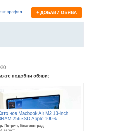
оят профил
+
ДОБАВИ ОБЯВА
020
ижте подобни обяви:
Като нов Macbook Air M2 13-inch
8RAM 256SSD Apple 100%
батерия
гр. Петрич, Благоевград
04 август