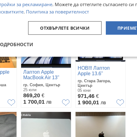
тройки за рекламиране
. Можете да оттеглите съгласието си 
исквитките
.
Политика за поверителност
ОТХВЪРЛЕТЕ ВСИЧКИ
ПРИЕМЕ
ПОДРОБНОСТИ
НОВ!!! Лаптоп
pple
Лаптоп Apple
Apple 13.6"
MacBook Air 13"
MacBook Air, Apple
гр. Стара Загора,
M2 чип, 8-ядра CPU
оша
гр. София, Център
Център
25 юли
и 8-ядра GPU, 8GB,
05 юни
869,20
€
256GB, Midnight
971,46
€
1 700,01
лв
1 900,01
лв