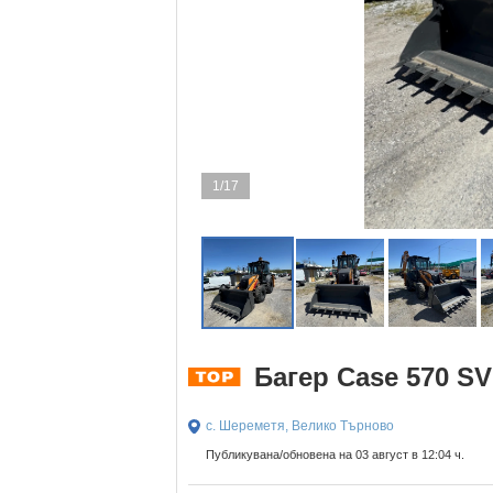
1/17
Багер Case 570 
с. Шереметя, Велико Търново
Публикувана/обновена на 03 август в 12:04 ч.