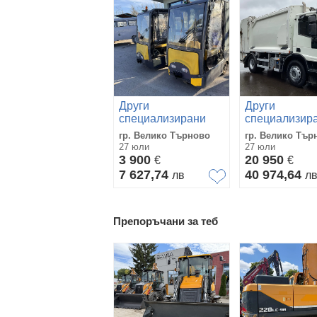
Други
Други
специализирани
специализир
машини Друга
машини Iveco
гр. Велико Търново
гр. Велико Тър
BULL 5N CAB
GINAF
27 юли
27 юли
3 900
20 950
€
€
7 627,74
40 974,64
лв
л
Препоръчани за теб