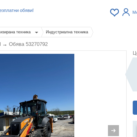
езплатни обяви!
М
изирана техника
Индустриална техника
И →
Обява 53270792
Ц