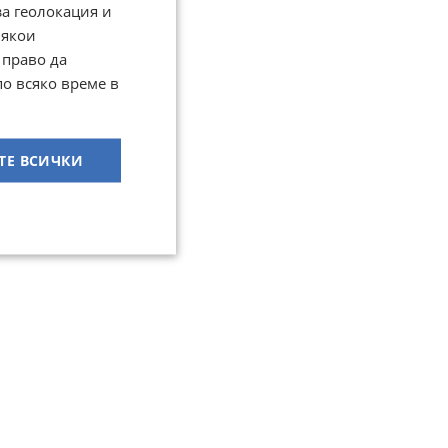
за геолокация и
Някои
 право да
по всяко време в
ТЕ ВСИЧКИ