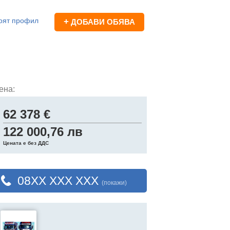
оят профил
+
ДОБАВИ ОБЯВА
ена:
62 378 €
122 000,76 лв
Цената е без ДДС
08XX XXX XXX
(покажи)