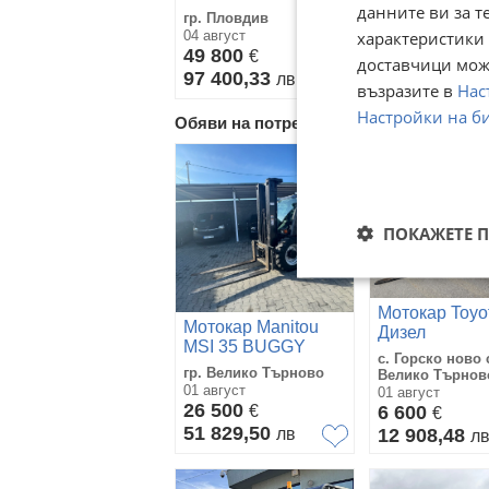
данните ви за т
гр. Пловдив
с. Софрониево,
характеристики 
04 август
03 август
49 800
51 000
€
€
доставчици може
97 400,33
99 747,33
лв
л
възразите в
Нас
Настройки на б
Обяви на потребителя ОЛИМПИК - Я
ПОКАЖЕТЕ 
Мотокар Toyo
Мотокар Manitou
Дизел
MSI 35 BUGGY
с. Горско ново 
гр. Велико Търново
Велико Търнов
01 август
01 август
26 500
€
6 600
€
51 829,50
лв
12 908,48
л