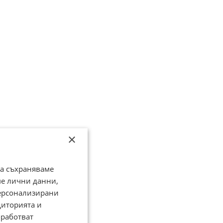
×
да съхраняваме
ме лични данни,
персонализирани
диторията и
работват