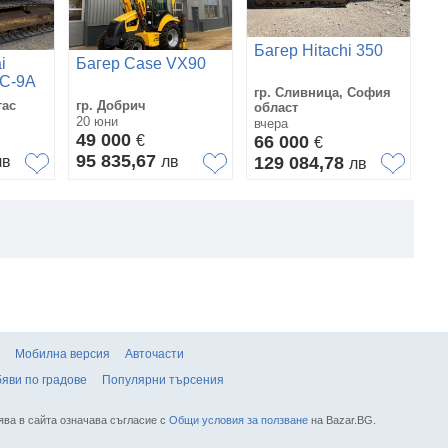
Багер Hitachi 350
Б
i
Багер Case VX90
C-9A
гр. Сливница, София
гр
гас
гр. Добрич
област
Бл
20 юни
вчера
31
49 000
€
66 000
6
€
95 835,67
лв
лв
129 084,78
1
лв
Мобилна версия
Авточасти
яви по градове
Популярни търсения
ява в сайта означава съгласие с
Общи условия за ползване
на Bazar.BG.