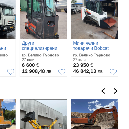
Други
Мини челни
ани
специализирани
товарачи Bobcat
машини Друга
Т110
ново
гр. Велико Търново
гр. Велико Търново
Линде
27 юли
27 юли
6 600
23 950
€
€
12 908,48
46 842,13
в
лв
лв