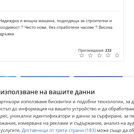
 Надеждна и мощна машина, подходяща за строителни и
оходимост ? Чисто нови, без отработени часове ? Висока
ддръжка
Преглеждания:
232
☆
☆
☆
☆
☆
 използване на вашите данни
артньори използваме бисквитки и подобни технологии, за 
остъп до информация на вашето устройство и да обработва
адрес, уникални идентификатори и данни за сърфиране, за 
ржание, измерване на реклами и съдържание, анализ на ау
r
Багер Kubota kx-
Багер Fuchs MHL
 услугите.
Доставчици от трети страни (183)
може също да об
080/4
331 , МАГНИТЕН