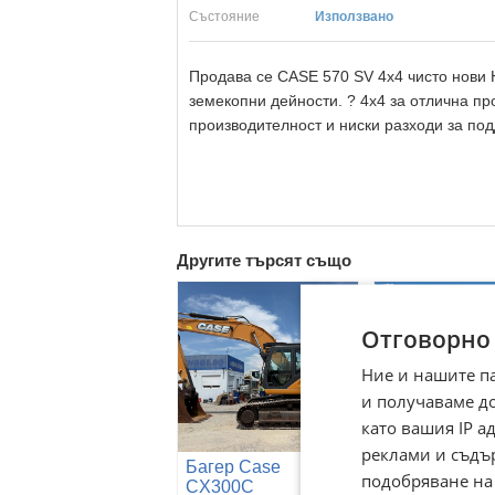
Състояние
Използвано
Продава се CASE 570 SV 4x4 чисто нови
земекопни дейности. ? 4x4 за отлична пр
производителност и ниски разходи за по
Другите търсят също
Отговорно
Ние и нашите п
и получаваме д
като вашия IP 
реклами и съдъ
Багер Case
Багер Yanma
подобряване на
CX300C
B95W