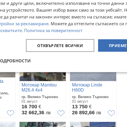
ези и други цели, включително използване на точни данни 
ГЕНЕРАТОР
 Враца
гр. Пловдив
гр. Пловдив
на устройството. Вашият избор важи само за този уебсайт. 
вчера
вчера
55 000
49 800
€
€
 да разчитат на законен интерес вместо на съгласие; имате
107 570,65
97 400,33
в
лв
лв
тройки за рекламиране
. Можете да оттеглите съгласието си 
исквитките
.
Политика за поверителност
СЕН СИМОВ - ЕООД
Виж всички
105 обяви
ОТХВЪРЛЕТЕ ВСИЧКИ
ПРИЕМЕ
ПОДРОБНОСТИ
ta
Мотокар Manitou
Мотокар Linde
М26.4 4x4
Н60D
село,
гр. Велико Търново
гр. Велико Търново
о
01 август
01 август
16 700
13 750
€
€
32 662,36
26 892,66
лв
лв
в