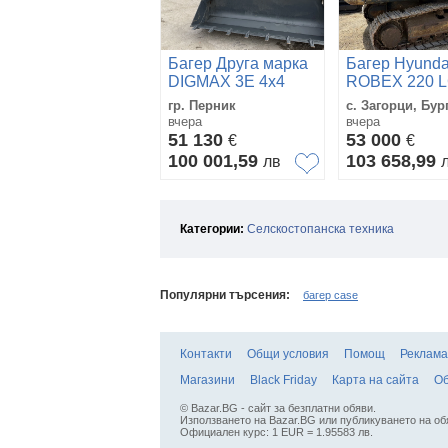
Багер Друга марка
Багер Hyunda
DIGMAX 3E 4x4
ROBEX 220 L
ЛИЗИНГ
гр. Перник
с. Загорци, Бур
вчера
вчера
51 130
53 000
€
€
100 001,59
103 658,99
лв
Категории:
Селскостопанска техника
Популярни търсения:
багер case
Контакти
Общи условия
Помощ
Реклама
Магазини
Black Friday
Карта на сайта
Об
© Bazar.BG - сайт за безплатни обяви.
Използването на Bazar.BG или публикуването на об
Официален курс: 1 EUR = 1.95583 лв.