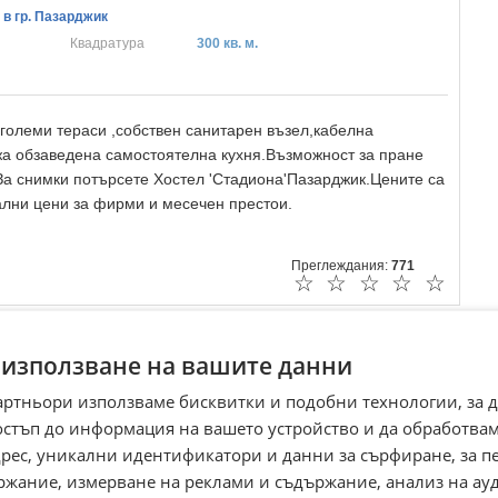
в гр. Пазарджик
Квадратура
300 кв. м.
,големи тераси ,собствен санитарен възел,кабелна
жа обзаведена самостоятелна кухня.Възможност за пране
а снимки потърсете Хостел 'Стадиона'Пазарджик.Цените са
ални цени за фирми и месечен престои.
Преглеждания:
771
☆
☆
☆
☆
☆
 използване на вашите данни
артньори използваме бисквитки и подобни технологии, за 
остъп до информация на вашето устройство и да обработва
адрес, уникални идентификатори и данни за сърфиране, за 
ржание, измерване на реклами и съдържание, анализ на ау