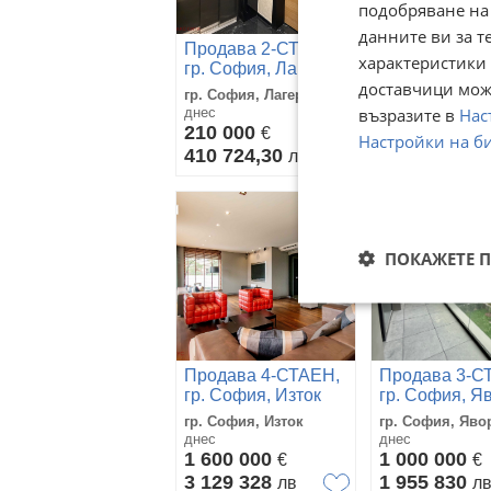
подобряване на
данните ви за т
Дава под нае
Продава 2-СТАЕН,
СТАЕН, гр. С
характеристики 
гр. София, Лагера
Студентски г
гр. София, Сту
доставчици може
гр. София, Лагера
град
възразите в
Нас
днес
днес
210 000
€
590
€
Настройки на б
410 724,30
лв
1 153,94
лв
ПОКАЖЕТЕ 
Продава 4-СТАЕН,
Продава 3-С
гр. София, Изток
гр. София, Я
гр. София, Изток
гр. София, Яво
днес
днес
1 600 000
1 000 000
€
€
3 129 328
1 955 830
лв
л