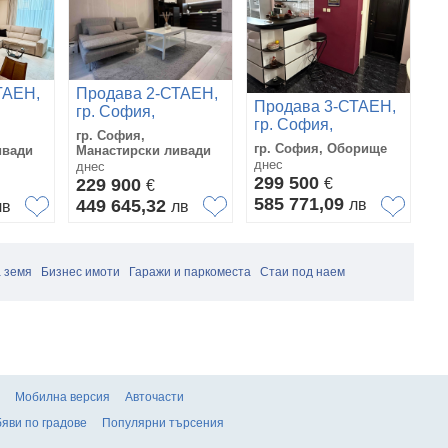
ТАЕН,
Продава 2-СТАЕН,
Продава 3-СТАЕН,
П
гр. София,
гр. София,
г
Манастирски
гр. София,
Оборище
2
ливади
гр. София, Оборище
гр
ивади
Манастирски ливади
днес
дн
днес
299 500
1
229 900
€
€
585 771,09
3
449 645,32
лв
лв
лв
 земя
Бизнес имоти
Гаражи и паркоместа
Стаи под наем
Мобилна версия
Авточасти
яви по градове
Популярни търсения