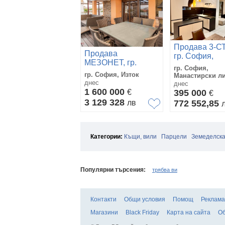
Продава 3-С
Продава
гр. София,
МЕЗОНЕТ, гр.
Манастирски
гр. София,
София, Изток
ливади
гр. София, Изток
Манастирски л
днес
днес
1 600 000
€
395 000
€
3 129 328
лв
772 552,85
Категории:
Къщи, вили
Парцели
Земеделска
Популярни търсения:
трябва ви
Контакти
Общи условия
Помощ
Реклама
Магазини
Black Friday
Карта на сайта
Об