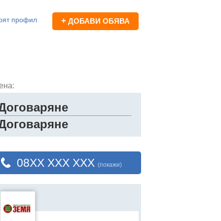
оят профил
+
ДОБАВИ ОБЯВА
ена:
Договаряне
Договаряне
08XX XXX XXX
(покажи)