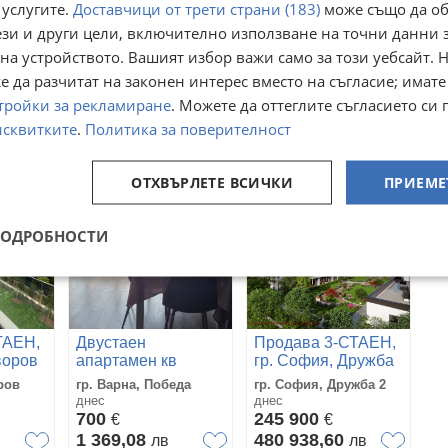
 услугите.
Доставчици от трети страни (183)
може също да об
ези и други цели, включително използване на точни данни 
м 2-
Продава 3-СТАЕН,
Продава 2-СТАЕН,
офия,
на устройството. Вашият избор важи само за този уебсайт. 
гр. София, Люлин 5
гр. София, Люлин 5
рад
дентски
 да разчитат на законен интерес вместо на съгласие; имате
гр. София, Люлин 5
гр. София, Люлин 5
тройки за рекламиране
. Можете да оттеглите съгласието си 
днес
днес
169 500
111 800
€
€
исквитките
.
Политика за поверителност
331 513,19
218 661,79
лв
лв
ОТХВЪРЛЕТЕ ВСИЧКИ
ПРИЕМЕ
ПОДРОБНОСТИ
ТАЕН,
Двустаен
Продава 3-СТАЕН,
воров
апартамен кв
гр. София, Дружба
Победа
2
ров
гр. Варна, Победа
гр. София, Дружба 2
днес
днес
700
245 900
€
€
1 369,08
480 938,60
в
лв
лв