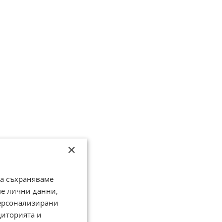
×
да съхраняваме
ме лични данни,
персонализирани
диторията и