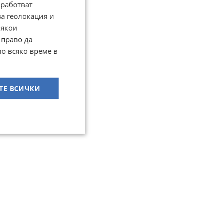
работват
за геолокация и
Някои
 право да
по всяко време в
ТЕ ВСИЧКИ