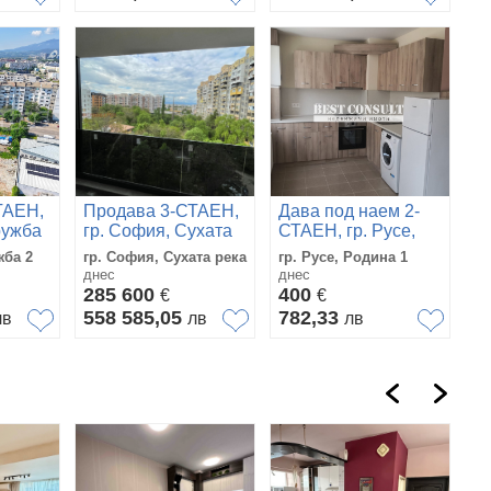
ТАЕН,
Продава 3-СТАЕН,
Дава под наем 2-
ружба
гр. София, Сухата
СТАЕН, гр. Русе,
река
Родина 1
жба 2
гр. София, Сухата река
гр. Русе, Родина 1
днес
днес
285 600
400
€
€
558 585,05
782,33
лв
лв
лв