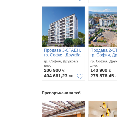
Продава 3-СТАЕН,
Продава 2-С
гр. София, Дружба
гр. София, Д
2
2
гр. София, Дружба 2
гр. София, Дру
днес
днес
206 900
140 900
€
€
404 661,23
275 576,45
лв
Препоръчани за теб