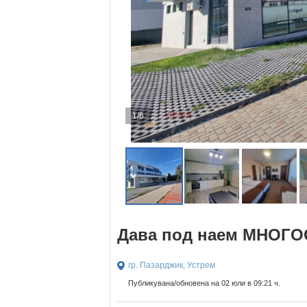
1/6
Дава под наем МНОГОС
гр. Пазарджик, Устрем
Публикувана/обновена на 02 юли в 09:21 ч.