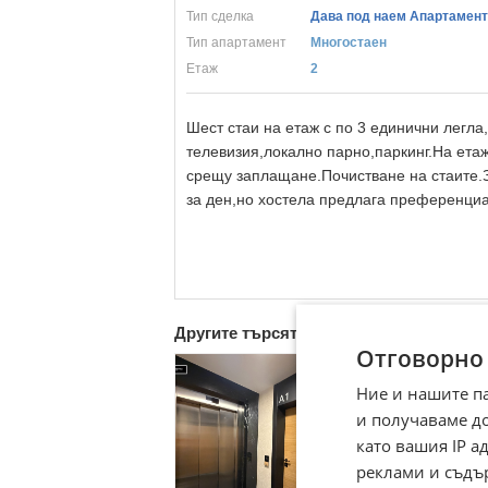
Тип сделка
Дава под наем Апартамент 
Тип апартамент
Mногостаен
Eтаж
2
Шест стаи на етаж с по 3 единични легла
телевизия,локално парно,паркинг.На ета
срещу заплащане.Почистване на стаите.З
за ден,но хостела предлага преференци
Другите търсят също
Отговорно
Ние и нашите п
и получаваме д
като вашия IP 
реклами и съдъ