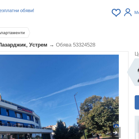
езплатни обяви!
М
Апартаменти
Пазарджик, Устрем →
Обява 53324528
Ц