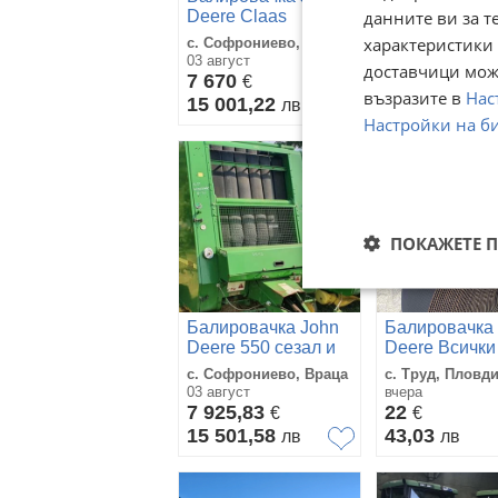
данните ви за т
Deere Claas
Deere 592
характеристики 
с. Софрониево, Враца
с. Новград, Рус
03 август
вчера
доставчици може
7 670
12 000
€
€
възразите в
Нас
15 001,22
23 469,96
лв
л
Настройки на б
ПОКАЖЕТЕ 
Балировачка John
Балировачка
Deere 550 сезал и
Deere Всички
мрежа
и модели
с. Софрониево, Враца
с. Труд, Пловд
03 август
вчера
7 925,83
22
€
€
15 501,58
43,03
лв
лв