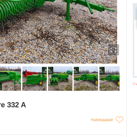
Съ
e 332 A
Наблюдавай