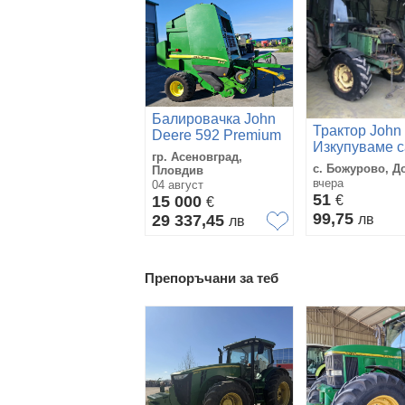
Балировачка John
Трактор John
Deere 592 Premium
Изкупуваме 
лизинг с
гр. Асеновград,
John Deere
първоначална
с. Божурово, Д
Пловдив
трактори
вноска 20 %
вчера
04 август
51
15 000
€
€
99,75
29 337,45
лв
лв
Препоръчани за теб