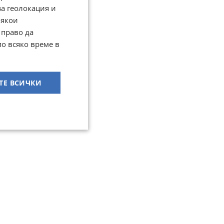
за геолокация и
Някои
 право да
по всяко време в
ТЕ ВСИЧКИ