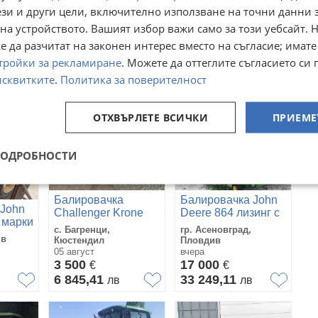
Deere Щипка за
ези и други цели, включително използване на точни данни 
Deere 15
бали
гр. Асеновград,
брРУЛОННИ
на устройството. Вашият избор важи само за този уебсайт. 
е
с. Софрониево, Враца
Пловдив
03 август
вчера
 да разчитат на законен интерес вместо на съгласие; имате
7 925,83
€
700
€
тройки за рекламиране
. Можете да оттеглите съгласието си 
15 501,58
в
лв
1 369,08
лв
исквитките
.
Политика за поверителност
ОТХВЪРЛЕТЕ ВСИЧКИ
ПРИЕМЕ
ПОДРОБНОСТИ
Балировачка
Балировачка John
 John
Challenger Krone
Deere 864 лизинг с
 марки
Welger Claas John
първоначална
с. Багренци,
гр. Асеновград,
Deere Gallignani
вноска 20 %
ив
Кюстендил
Пловдив
05 август
вчера
3 500
17 000
€
€
6 845,41
33 249,11
лв
лв