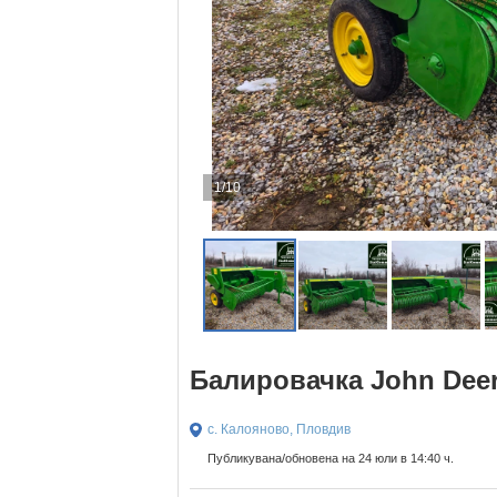
1/10
Балировачка John Deer
с. Калояново, Пловдив
Публикувана/обновена на 24 юли в 14:40 ч.