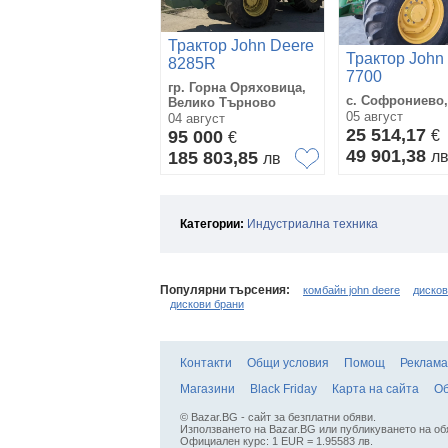
Трактор John Deere
Трактор John
8285R
7700
гр. Горна Оряховица,
с. Софрониево,
Велико Търново
05 август
04 август
25 514,17
95 000
€
€
49 901,38
185 803,85
л
лв
Категории:
Индустриална техника
Популярни търсения:
комбайн john deere
дисков
дискови брани
Контакти
Общи условия
Помощ
Реклама
Магазини
Black Friday
Карта на сайта
Об
© Bazar.BG - сайт за безплатни обяви.
Използването на Bazar.BG или публикуването на об
Официален курс: 1 EUR = 1.95583 лв.