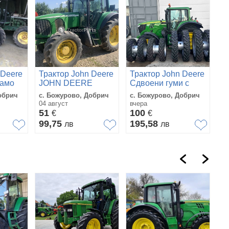
 Deere
Трактор John Deere
Трактор John Deere
само
JOHN DEERE
Сдвоени гуми с
6820-6920 НА
джанти за John
обрич
с. Божурово, Добрич
с. Божурово, Добрич
ЧАСТИ
Deere
04 август
вчера
51
100
€
€
99,75
195,58
лв
лв