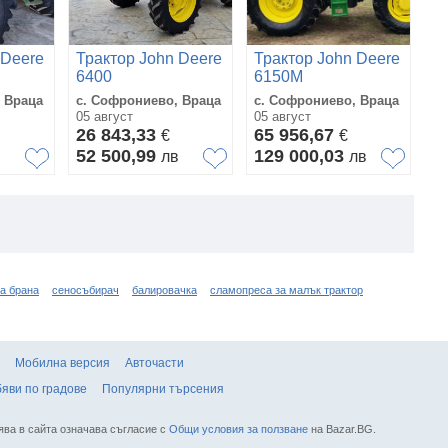
 Deere
Трактор John Deere
Трактор John Deere
Т
6400
6150M
6
 Враца
с. Софрониево, Враца
с. Софрониево, Враца
с.
05 август
05 август
03
26 843,33
65 956,67
6
€
€
52 500,99
129 000,03
1
в
лв
лв
а брана
сеносъбирач
балировачка
сламопреса за малък трактор
Мобилна версия
Авточасти
яви по градове
Популярни търсения
ява в сайта означава съгласие с
Общи условия за ползване
на Bazar.BG.