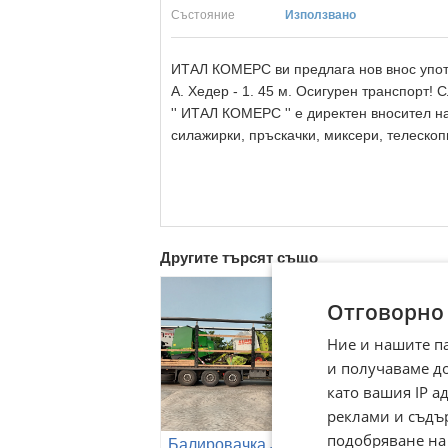
Състояние
Използвано
ИТАЛ КОМЕРС ви предлага нов внос упо
A. Хедер - 1. 45 м. Осигурен транспорт! 
'' ИТАЛ КОМЕРС '' е директен вносител н
силажирки, пръскачки, миксери, телескоп
Другите търсят също
Отговорно
Ние и нашите п
и получаваме д
като вашия IP 
реклами и съдъ
подобряване на
Балировачка John
Балировачка