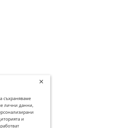
×
да съхраняваме
ме лични данни,
персонализирани
диторията и
работват