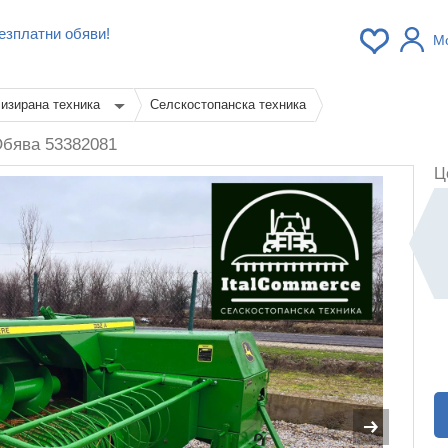
езплатни обяви!
М
изирана техника
Селскостопанска техника
бява 53382081
Ц