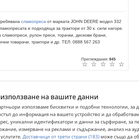
требявана
сламопреса
от марката JOHN DEERE модел 332
Сламопресата е подходяща за трактори от 30 к. сили нагоре.
а сламопреси, рулон преси, торачки, дискови брани,
ични товарачи, трактори и др. ТЕЛ: 0888 567 263
Преглеждания:
945
☆
☆
☆
☆
☆
 използване на вашите данни
артньори използваме бисквитки и подобни технологии, за 
остъп до информация на вашето устройство и да обработва
адрес, уникални идентификатори и данни за сърфиране, за 
ржание, измерване на реклами и съдържание, анализ на ау
Балировачка John
 услугите.
Доставчици от трети страни (183)
може също да об
 John
Балировачка John