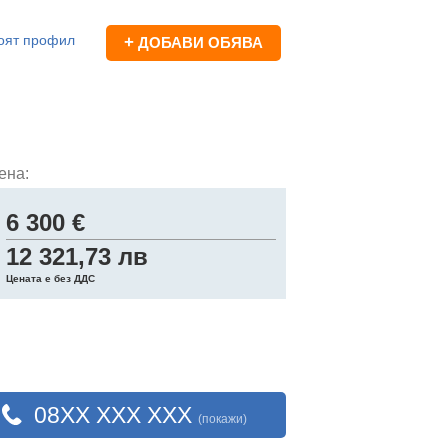
оят профил
+
ДОБАВИ ОБЯВА
ена:
6 300 €
12 321,73 лв
Цената е без ДДС
08XX XXX XXX
(покажи)