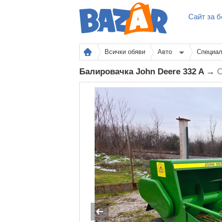
Сайт за б
Всички обяви
Авто
Специал
Балировачка John Deere 332 A →
О