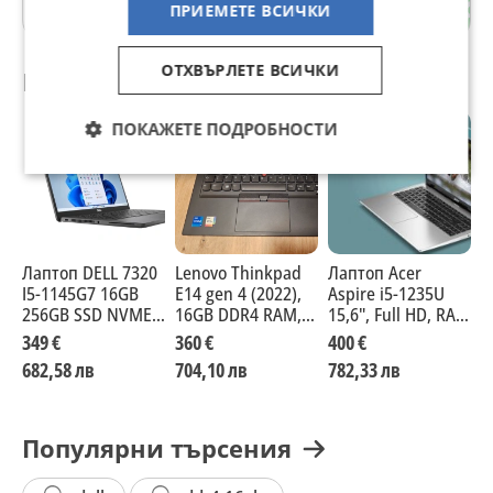
гр. София
ПРИЕМЕТЕ ВСИЧКИ
ОТХВЪРЛЕТЕ ВСИЧКИ
Препоръчани за теб
ПОКАЖЕТЕ ПОДРОБНОСТИ
Лаптоп DELL 7320
Lenovo Thinkpad
Лаптоп Acer
Л
I5-1145G7 16GB
E14 gen 4 (2022),
Aspire i5-1235U
L
256GB SSD NVME с
16GB DDR4 RAM,
15,6", Full HD, RAM
1
до 24 МЕСЕЦА
512GB SSD, Intel
16GB, 512GB SSD
2
349 €
360 €
400 €
3
ГАРАНЦИЯ
Core i7-1255U
НОВ!
д
682,58 лв
704,10 лв
782,33 лв
7
Г
Популярни търсения