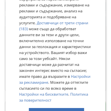
3-клетъчна, 41 Wh или 4-клетъчна, 58 Wh "smart"
литиево-йонна с ExpressCharge™ (зависи от конкретната
реклами и съдържание, измерване на
конфигурация)
реклами и съдържание, анализ на
аудиторията и подобряване на
Камера:
услугите.
Доставчици от трети страни
HD (720p) или FHD (1080p) RGB/IR уеб камера с функция за
Premium
(183)
може също да обработват
засичане на човешко присъствие и физически капак
данните ви за тези и други цели,
Аудио:
включително използване на точни
i-dealbg.com
данни за геолокация и характеристики
4 високоговорителя (2 W всеки) с Waves MaxxAudio® Pro, 2
24230
рейтинг
на устройството. Вашият избор важи
микрофона с интелигентно шумопотискане
Клавиатура С подсветка
само за този уебсайт. Някои
В Bazar.BG от 18 февруари 2014г.
Последно активен 07 август в 14:18 ч.
доставчици може да разчитат на
6м. Гаранция!
Телефон(и):
0879940971
законен интерес вместо на съгласие;
Със зарядно.
имате право да възразите в
Настройки
48 Обяви
за рекламиране
. Можете да оттеглите
съгласието си по всяко време в
Настройки на бисквитките
.
Политика
за поверителност
Младост 1