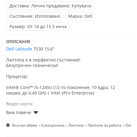
Доставка:
Лично предаване; Купувача
Състояние:
Използвано
Марка:
Dell
Размер:
От 14 до 15.5 инча
ОПИСАНИЕ
Dell Latitude
7530 15,6"
Лаптопа е в перфектно състояние!
Безупречен технически!
Процесор:
Intel® Core™ i5-1245U (12-то поколение, 10 ядра, 12
нишки, до 4.40 GHz с Intel vPro Enterprise)
Видео карта:
Интегрирана Intel® Iris® Xe Graphics
Всички обяви
Електроника
Лаптопи
Лаптопи за работа
Dell L
Дисплей:
15.6 инча, Full HD (1920 x 1080 пиксела), антирефлексно