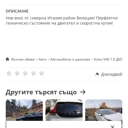
волана, Халогенни фарове, Централно заключване
ОПИСАНИЕ
Нов внос от северна Италия район Венеция! Перфектно
техническо състояние на двигател и скоростна кутия!
Всички обяви
Авто
Автомобили и джипове
Volvo V40 1.6 ДИЗЕ
☆
☆
☆
☆
☆
Докладвай
Другите търсят също
×