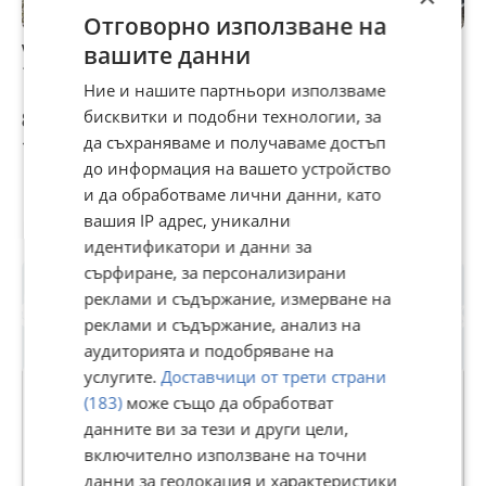
Отговорно използване на
Volvo V40 V40, D3,
Volvo V40 1.6d
Volvo V40 D2 2.0
V
вашите данни
150 к, с, 2014г
F
Ние и нашите партньори използваме
бисквитки и подобни технологии, за
8 350 €
6 €
5 €
7
да съхраняваме и получаваме достъп
16 331,18 лв
11,73 лв
9,78 лв
1
до информация на вашето устройство
и да обработваме лични данни, като
вашия IP адрес, уникални
Потребител
идентификатори и данни за
сърфиране, за персонализирани
реклами и съдържание, измерване на
реклами и съдържание, анализ на
аудиторията и подобряване на
услугите.
Доставчици от трети страни
(183)
може също да обработват
данните ви за тези и други цели,
АВТО НОВА
включително използване на точни
данни за геолокация и характеристики
В Bazar.BG от 13 август 2013г.