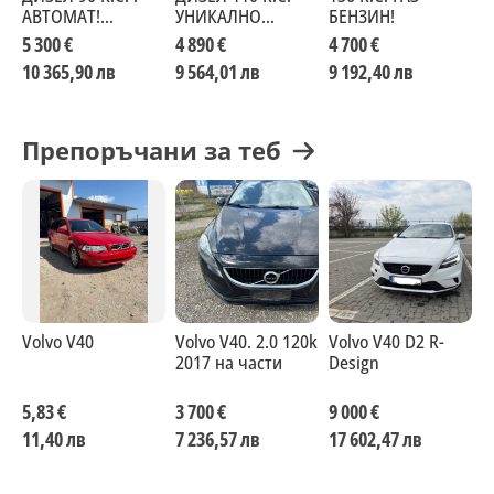
АВТОМАТ!
УНИКАЛНО
БЕНЗИН!
М
FACELIFT! УНИКАТ!
СЪСТОЯНИЕ!!!
K
5 300 €
4 890 €
4 700 €
1
10 365,90 лв
9 564,01 лв
9 192,40 лв
2
Препоръчани за теб
Volvo V40
Volvo V40. 2.0 120k
Volvo V40 D2 R-
V
2017 на части
Design
5,83 €
3 700 €
9 000 €
5
11,40 лв
7 236,57 лв
17 602,47 лв
1