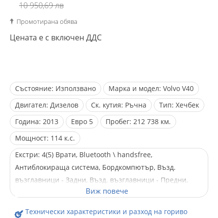
10 950,69 лв
Промотирана обява
Цената е с включен ДДС
Състояние:
Използвано
Марка и модел:
Volvo V40
Двигател:
Дизелов
Ск. кутия:
Ръчна
Тип:
Хечбек
Година:
2013
Евро
5
Пробег:
212 738 км.
Мощност:
114 к.с.
Екстри:
4(5) Врати, Bluetooth \ handsfree,
Антиблокираща система, Бордкомпютър, Възд.
възглавници - Задни, Възд. възглавници - Предни,
Възд. възглавници - Стран., Ел. Огледала, Ел. Стъкла,
Климатроник, Лети джанти, Мултифункционален
Технически характеристики и разход на гориво
волан, Нов внос, Парктроник, Серво усилвател на