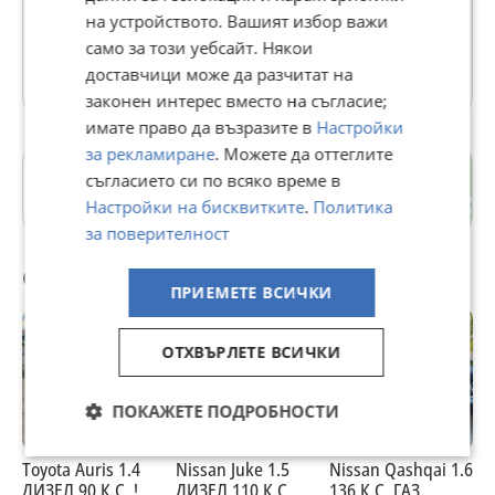
на устройството. Вашият избор важи
Последно активен днес в 09:12 ч.
само за този уебсайт. Някои
58 Обяви
доставчици може да разчитат на
законен интерес вместо на съгласие;
имате право да възразите в
Настройки
за рекламиране
. Можете да оттеглите
гр. Пазарджик
съгласието си по всяко време в
Пазарджик
Настройки на бисквитките
.
Политика
за поверителност
Още от продавача
ПРИЕМЕТЕ ВСИЧКИ
ОТХВЪРЛЕТЕ ВСИЧКИ
ПОКАЖЕТЕ ПОДРОБНОСТИ
Toyota Auris 1.4
Nissan Juke 1.5
Nissan Qashqai 1.6
K
ДИЗЕЛ 90 К.С. !
ДИЗЕЛ 110 К.С.
136 К.С. ГАЗ
К