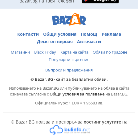
Bazar.bg на твоя телефон
Главаш www. gandgautoltd. com ~ *РАБОТНО ВРЕМЕ*
ПОНЕДЕЛНИК-ПЕТЪК от 10: 00 до 19: 00ч. , СЪБОТА от 10:
00 до 17: 00 и НЕДЕЛЯ С ПРЕДВАРИТЕЛНА УГОВОРКА.
Контакти
Общи условия
Помощ
Реклама
Десктоп версия
Авточасти
Магазини
Black Friday
Карта на сайта
Обяви по градове
Популярни търсения
Въпроси и предложения
© Bazar.BG - сайт за безплатни обяви.
Използването на Bazar.BG или публикуването на обява в сайта
означава съгласие с
Общи условия за ползване
на Bazar.BG.
Официален курс: 1 EUR = 1.95583 лв.
© Bazar.BG ползва и препоръчва
хостинг услугите
на