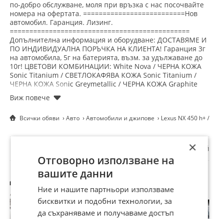
люк, Парктроник, Подгряване на седалките, Сервизна
по-добро обслужване, моля при връзка с нас посочвайте
номера на офертата. ==========================Нов
книжка, Серво усилвател на волана, Автопилот,
автомобил. Гаранция. Лизинг.
Централно заключване
==============================================
Допълнителна информация и оборудване: ДОСТАВЯМЕ И
ПО ИНДИВИДУАЛНА ПОРЪЧКА НА КЛИЕНТА! Гаранция 3г
на автомобила, 5г на батерията, възм. за удължаване до
10г! ЦВЕТОВИ КОМБИНАЦИИ: White Nova / ЧЕРНА КОЖА
Sonic Titanium / СВЕТЛОКАФЯВА КОЖА Sonic Titanium /
ЧЕРНА КОЖА Sonic Greymetallic / ЧЕРНА КОЖА Graphite
Black / ЧЕРНА КОЖА Teranne Khaki ( ТЪМНМОЗЕЛЕН) /
БЯЛА КОЖА Teranne Khaki ( ТЪМНМОЗЕЛЕН) /
СВЕТЛОКАФЯВА КОЖА ЗА ПОВЕЧЕ ИНФО СЕ ОБАДЕТЕ!
Всички обяви
Авто
Автомобили и джипове
Lexus NX 450 h+ /Н
LEXUS NX450h+ PLUG IN Hybrid 4x4 Executive Line, Модел
от 2026 г, С ВСИЧКИ НАЛИЧНИ ЕКСТРИ! -Технологичен
пакет (Head-Up Display, асистент за завиване и
×
☆
☆
☆
☆
☆
пресичане, сензорни бутони на волана) -Интериорен
Докладвай
пакет (естествена кожа, вентилация на седалките,
Отговорно използване на
функция за запаметяване, 64-степенно осветление на
вашите данни
салона, Concierce Service за управление на климатичната
Другите търсят също
система, вентилацията/отоплението на седалките и
Ние и нашите партньори използваме
отоплението на волана -Панорамен стъклен плъзгащ се
покрив Оборудване: Затъмнени стъкла Амбиентно
бисквитки и подобни технологии, за
осветление Отопляем волан Електрически прозорци
да съхраняваме и получаваме достъп
Електрически багажник Електрически странични