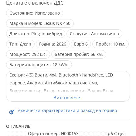
Цената е с включен ДДС
Състояние:
Използвано
Марка и модел:
Lexus NX 450
Двигател:
Plug-in хибрид
Ск. кутия:
Автоматична
Тип:
Джип
Година:
2026
Евро
6
Пробег:
10 км.
Мощност:
292 к.с.
Батерия пробег:
66 км.
Батерия капацитет:
18 kWh.
Екстри:
4(5) Врати, 4x4, Bluetooth \ handsfree, LED
фарове, Аларма, Антиблокираща система,
Бордкомпютър, Възд. възглавници - Задни, Възд.
възглавници - Предни, Възд. възглавници - Стран., Ел.
Огледала, Ел. Стъкла, Ел. рег. на седалките, Ел. прогр.
Технически характеристики и разход на гориво
за стабилизиране, Климатроник, Кожен салон, Лети
джанти, Лизинг, Мултифункционален волан,
ОПИСАНИЕ
Навигация, Напълно обслужен, Нов внос, Панорамен
=========Оферта номер: H000153============p6 С цел