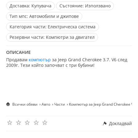
Доставка:
Купувача
Състояние:
Използвано
Тип мпс:
Автомобили и джипове
Категория части:
Електрическа система
Резервни части:
Компютри за двигател
ОПИСАНИЕ
Продавам
компютър
за Jeep Grand Cherokee 3.7. V6 след
2009г. Тези който започват с три бубини!
Всички обяви
Авто
Части
Компютър за Jeep Grand Cherokee WK 3
☆
☆
☆
☆
☆
Докладвай