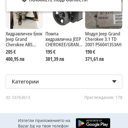
Хидравличен блок
Помпа
Модул Jeep Grand
З
Jeep Grand
хидравлична JEEP
Cherokee 3.1 TD
з
Cherokee ABS
CHEROKEE/GRAND
2001 P56041353AH
J
52008824
CHEROKEE -2001
C
205 €
195 €
190 €
2
52088139AC /
400,95 лв
381,39 лв
371,61 лв
4
52088663 /
52088250
Категории
ID: 53763613
Преглеждания: 178
Изтегли приложението на
Bazar.bg на твоя телефон