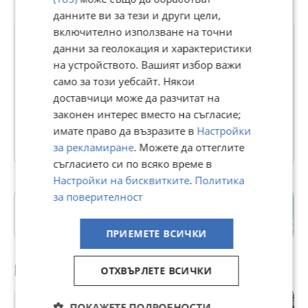
данните ви за тези и други цели,
включително използване на точни
данни за геолокация и характеристики
на устройството. Вашият избор важи
георги
само за този уебсайт. Някои
В Bazar.BG от 16 май 2013г.
доставчици може да разчитат на
Последно активен вчера в 21:03 ч.
законен интерес вместо на съгласие;
имате право да възразите в
Настройки
3 Обяви
за рекламиране
. Можете да оттеглите
съгласието си по всяко време в
Настройки на бисквитките
.
Политика
за поверителност
гр. Пловдив
Пловдив
ПРИЕМЕТЕ ВСИЧКИ
Препоръчани за теб
ОТХВЪРЛЕТЕ ВСИЧКИ
ПОКАЖЕТЕ ПОДРОБНОСТИ