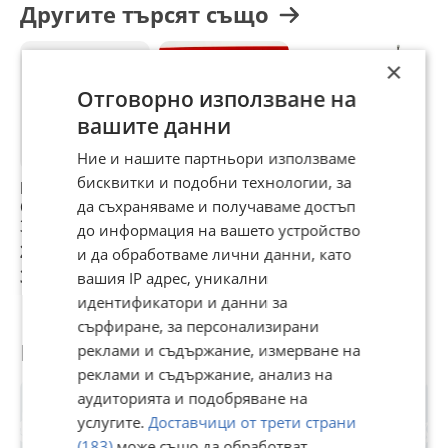
Другите търсят също
×
Отговорно използване на
вашите данни
Ние и нашите партньори използваме
бисквитки и подобни технологии, за
Компютър за Jeep
P56029558AG
Нови
В
да съхраняваме и получаваме достъп
Grand Cherokee
Модул въздушно
Амортисъори
J
3.7. 2010г.
окачване JEEP
DODGE DURANGO
C
до информация на вашето устройство
GRAND CHEROKEE
WD JEEP GRAND
W
200 €
180 €
204,01 €
1
и да обработваме лични данни, като
WK 56029558AG
CHEROKEE IV WK
1
391,17 лв
352,05 лв
399,01 лв
3
вашия IP адрес, уникални
WK2
5
идентификатори и данни за
сърфиране, за персонализирани
Потребител
реклами и съдържание, измерване на
реклами и съдържание, анализ на
аудиторията и подобряване на
услугите.
Доставчици от трети страни
(183)
може също да обработват