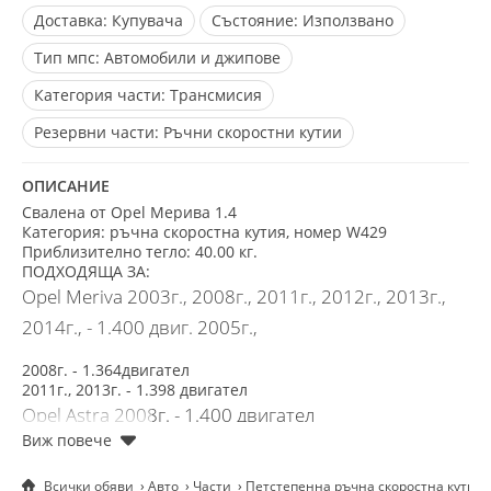
Доставка:
Купувача
Състояние:
Използвано
Тип мпс:
Автомобили и джипове
Категория части:
Трансмисия
Резервни части:
Ръчни скоростни кутии
ОПИСАНИЕ
Свалена от
Opel Мерива 1.4
Категория: ръчна скоростна кутия, номер W429
Приблизително тегло: 40.00 кг.
ПОДХОДЯЩА ЗА:
Opel Meriva
2003г.,
2008г.,
2011г., 2012г.,
2013г.,
2014г.,
- 1.400
двиг.
2005г.,
2008г. - 1.364двигател
2011г.,
2013г. -
1.398 двигател
Opel Astra 2008г. - 1.400 двигател
Opel Combo
1996г., 2008г. - 1.389 cc; 1.400
Всички обяви
Авто
Части
Петстепенна ръчна скоростна кутия 