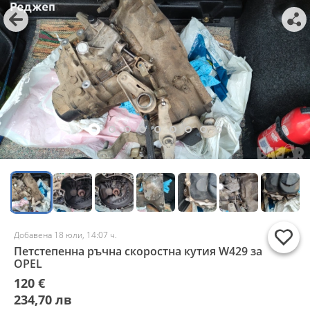
Добавена 18 юли, 14:07 ч.
Петстепенна ръчна скоростна кутия W429 за
OPEL
120 €
234,70 лв