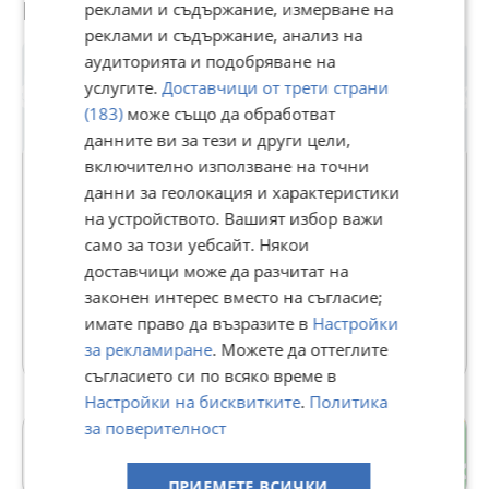
Потребител
реклами и съдържание, измерване на
реклами и съдържание, анализ на
аудиторията и подобряване на
услугите.
Доставчици от трети страни
(183)
може също да обработват
данните ви за тези и други цели,
включително използване на точни
данни за геолокация и характеристики
на устройството. Вашият избор важи
Реджеп
само за този уебсайт. Някои
В Bazar.BG от 30 януари 2021г.
доставчици може да разчитат на
Последно активен днес в 11:19 ч.
законен интерес вместо на съгласие;
имате право да възразите в
Настройки
1 Обяви
за рекламиране
. Можете да оттеглите
съгласието си по всяко време в
Настройки на бисквитките
.
Политика
за поверителност
Кайсиева градина
гр. Варна
ПРИЕМЕТЕ ВСИЧКИ