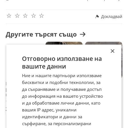
двигател
1999г. - 1.686 двигател
☆
☆
☆
☆
☆
Докладвай
Opel Corsa
2005г., 2007г., 2008г.
2009г., 2010г.,
2011г.
- 1.229 двиг. 2008г. - 1.400 двигател
Другите търсят също
2008г., 2009г., 2010г., 2011г., 2012г.,
2013г., 2015г.
- 1.200 двигател
×
Отговорно използване на
вашите данни
Ние и нашите партньори използваме
бисквитки и подобни технологии, за
Петстепенна
Ръчна скоростна
Ръчна скоростна
Р
ръчна скоростна
кутия Opel Astra
кутия Opel Astra
к
да съхраняваме и получаваме достъп
кутия Ford Focus
1.7-75к.с.Y17DT -
1.7 X17DTL - 250лв
1
до информация на вашето устройство
C-MAX 2003-2007
250лв
117,60 €
127,82 €
127,82 €
1
и да обработваме лични данни, като
ID: 155092
230,01 лв
249,99 лв
249,99 лв
2
вашия IP адрес, уникални
идентификатори и данни за
сърфиране, за персонализирани