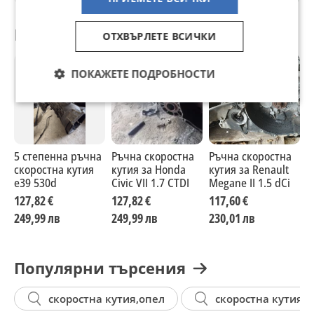
Препоръчани за теб
ОТХВЪРЛЕТЕ ВСИЧКИ
ПОКАЖЕТЕ ПОДРОБНОСТИ
5 степенна ръчна
Ръчна скоростна
Ръчна скоростна
П
скоростна кутия
кутия за Honda
кутия за Renault
с
е39 530d
Civic VII 1.7 CTDI
Megane II 1.5 dCi
2
2
127,82 €
127,82 €
117,60 €
1
2
249,99 лв
249,99 лв
230,01 лв
2
2
Популярни търсения
скоростна кутия,опел
скоростна кутия т