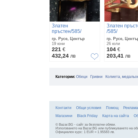
Златен
Златен пръст
пръстен/585/
/585/
гр. Русе, Център
гр. Русе, Центъ
19 юни
26 юли
221
104
€
€
432,24
203,41
лв
лв
Категории:
Обеци
Гривни
Колиета, медальо
Контакти
Общи условия
Помощ
Реклама
Магазини
Black Friday
Карта на сайта
Об
© Bazar.BG - сайт за безплатни обяви.
Използването на Bazar.BG или публикуването на об
Официален курс: 1 EUR = 1.95583 лв.