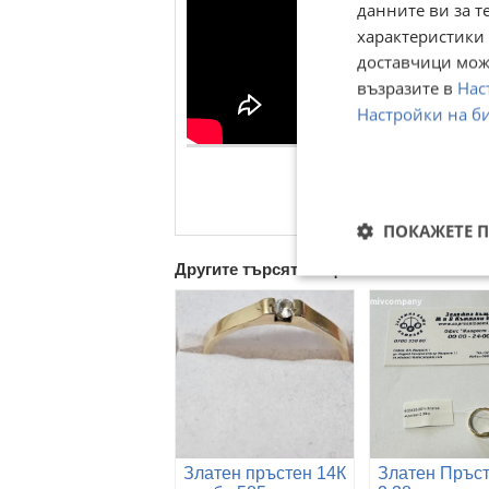
данните ви за т
характеристики 
доставчици може
възразите в
Нас
Настройки на б
ПОКАЖЕТЕ 
Другите търсят също
Златен пръстен 14К
Златен Пръс