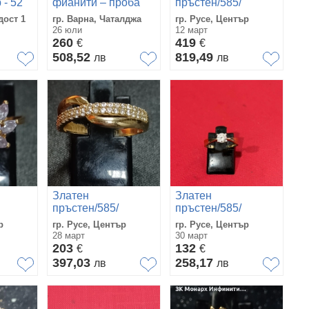
 - 52
фианити – проба
пръстен/585/
585
дост 1
гр. Варна, Чаталджа
гр. Русе, Център
26 юли
12 март
260
419
€
€
508,52
819,49
лв
лв
Златен
Златен
пръстен/585/
пръстен/585/
р
гр. Русе, Център
гр. Русе, Център
28 март
30 март
203
132
€
€
397,03
258,17
лв
лв