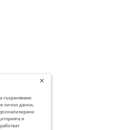
×
да съхраняваме
ме лични данни,
персонализирани
диторията и
работват