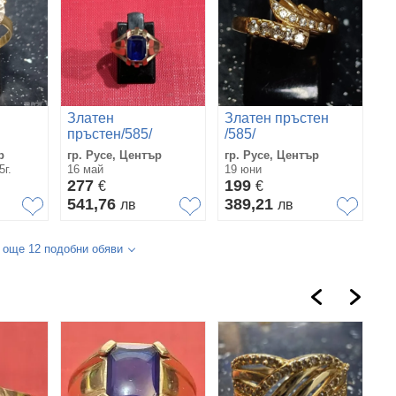
Златен
Златен пръстен
пръстен/585/
/585/
р
гр. Русе, Център
гр. Русе, Център
5г.
16 май
19 юни
277
199
€
€
541,76
389,21
лв
лв
 още 12 подобни обяви