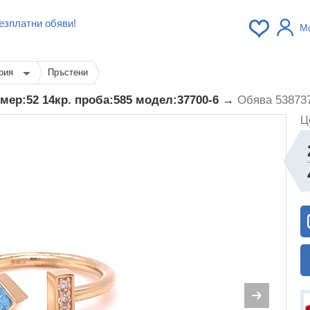
езплатни обяви!
М
рия
Пръстени
змер:52 14кр. проба:585 модел:37700-6 →
Обява 53873
Ц