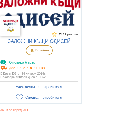
7931
рейтинг
ЗАЛОЖНИ КЪЩИ ОДИСЕЙ
Premium
Отговаря бързо
Доставя с % отстъпка
В Bazar.BG от 24 януари 2014г.
Последно активен днес в 11:52 ч.
5460 обяви на потребителя
Следвай потребителя
общи за нередност!