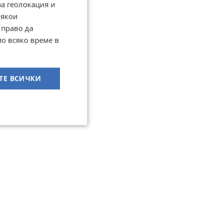
за геолокация и
Някои
 право да
по всяко време в
ТЕ ВСИЧКИ