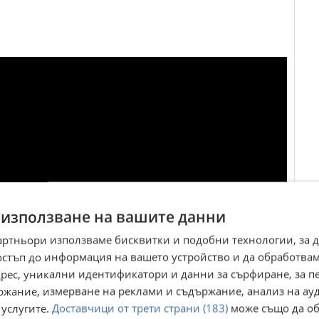
 използване на вашите данни
артньори използваме бисквитки и подобни технологии, за 
остъп до информация на вашето устройство и да обработва
адрес, уникални идентификатори и данни за сърфиране, за 
ржание, измерване на реклами и съдържание, анализ на ау
 услугите.
Доставчици от трети страни (183)
може също да об