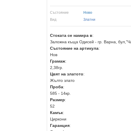
Състояние
Ново
Вид
Златни
Стоката се намира в
:
Заложна къща Одисей - гр. Варна, бул,"Ч
Състояние на артикула
:
Нов
Грамаж
:
2,38гр.
Цвят на златото
:
Жълто злато
Проба
:
585 - 14кр.
Размер
:
52
Камък
:
Циркони
Гаранция
: