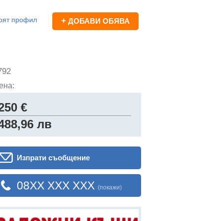
оят профил
+
ДОБАВИ ОБЯВА
792
ена:
250 €
488,96 лв
Изпрати съобщение
08XX XXX XXX
(покажи)