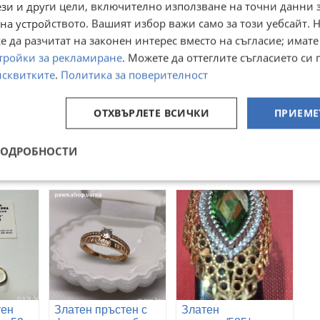
ези и други цели, включително използване на точни данни 
на устройството. Вашият избор важи само за този уебсайт. 
 да разчитат на законен интерес вместо на съгласие; имате
тройки за рекламиране
. Можете да оттеглите съгласието си 
исквитките
.
Политика за поверителност
ОТХВЪРЛЕТЕ ВСИЧКИ
ПРИЕМЕ
Преглеждания:
73
☆
☆
☆
☆
☆
ПОДРОБНОСТИ
тен
Златен пръстен с
Златен