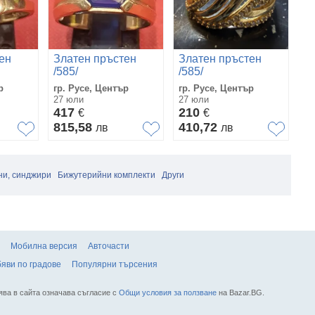
ен
Златен пръстен
Златен пръстен
З
/585/
/585/
/5
р
гр. Русе, Център
гр. Русе, Център
гр
27 юли
27 юли
15
417
210
4
€
€
815,58
410,72
9
лв
лв
ни, синджири
Бижутерийни комплекти
Други
Мобилна версия
Авточасти
яви по градове
Популярни търсения
ява в сайта означава съгласие с
Общи условия за ползване
на Bazar.BG.