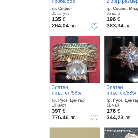
проба 585
2.38гр размер
гр. София
гр. София, Мла
01 август
25 юли
135
196
€
€
264,04
383,34
лв
лв
Златен
Златен
пръстен/585/
пръстен/585/
гр. Русе, Център
гр. Русе, Центъ
10 март
11 май
397
176
€
€
776,46
344,23
лв
лв