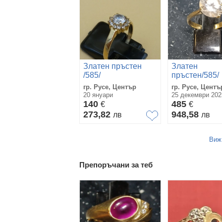
Златен пръстен
Златен
/585/
пръстен/585/
гр. Русе, Център
гр. Русе, Центъ
20 януари
25 декември 202
140
485
€
€
273,82
948,58
лв
лв
Виж
Препоръчани за теб