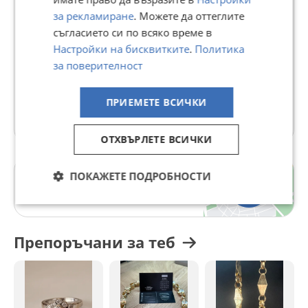
Последно активен днес в 11:52 ч.
за рекламиране
. Можете да оттеглите
Доставя с отстъпка
съгласието си по всяко време в
Отговаря бързо
Настройки на бисквитките
.
Политика
Телефон(и):
0896768093
за поверителност
http://www.zkodisei.com
ПРИЕМЕТЕ ВСИЧКИ
5460 Обяви
ОТХВЪРЛЕТЕ ВСИЧКИ
ПОКАЖЕТЕ ПОДРОБНОСТИ
Чаталджа
гр. Варна
Препоръчани за теб