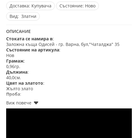
Доставка:
Купувача
Състояние:
Ново
Вид:
Златни
ОПИСАНИЕ
Стоката се намира в
:
Заложна къща Одисей - гр. Варна, бул,"Чаталджа" 35
Състояние на артикула
:
Нов
Грамаж
:
0,96гр.
Дължина
:
40,0см.
Цвят на златото
:
Жълто злато
Проба
:
585 - 14кр.
Гаранция
:
Сертификат за качество и произход
Подаръчна опаковка
:
Готово за подарък