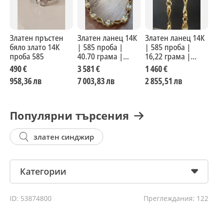
Златен пръстен
Златен ланец 14К
Златен ланец 14К
З
бяло злато 14К
| 585 проба |
| 585 проба |
П
проба 585
40.70 грама |
16,22 грама |
п
Сертификат
Сертификат
г
490 €
3 581 €
1 460 €
2
С
958,36 лв
7 003,83 лв
2 855,51 лв
5
Популярни търсения
златен синджир
Категории
ID: 53874800
Преглеждания: 122