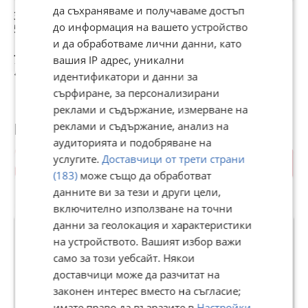
да съхраняваме и получаваме достъп
Златен синджир –
Златен синджир
Златен синджир
З
до информация на вашето устройство
585 проба
14К (проба 585)
14К | 585 проба |
1
26.47 гр
3,32 грама |
8
и да обработваме лични данни, като
Сертификат
С
795 €
2 250 €
299 €
7
вашия IP адрес, уникални
1 554,88 лв
4 400,62 лв
584,79 лв
1
идентификатори и данни за
сърфиране, за персонализирани
реклами и съдържание, измерване на
Потребител
реклами и съдържание, анализ на
аудиторията и подобряване на
услугите.
Доставчици от трети страни
(183)
може също да обработват
данните ви за тези и други цели,
включително използване на точни
Premium
данни за геолокация и характеристики
на устройството. Вашият избор важи
само за този уебсайт. Някои
ЗАЛОЖНИ КЪЩИ ОДИСЕЙ
доставчици може да разчитат на
7931
рейтинг
законен интерес вместо на съгласие;
имате право да възразите в
Настройки
В Bazar.BG от 24 януари 2014г.