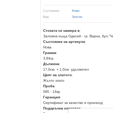
Състояние
Ново
Вид
Златни
Стоката се намира в
:
Заложна къща Одисей - гр. Варна, бул,"Ч
Състояние на артикула
:
Нова
Грамаж
:
3,84гр.
Дължина
:
17,0см. + 1,0см. удължител
Цвят на златото
:
Жълто злато
Проба
:
585 - 14кр.
Гаранция
:
Сертификат за качество и произход
Подаръчна опаковка
: