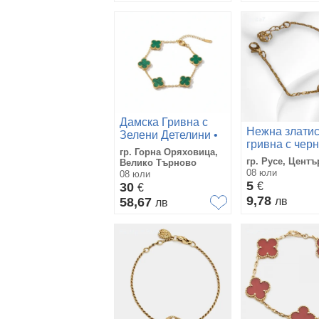
Дамска Гривна с
Нежна златис
Зелени Детелини •
гривна с чер
Premium Clover •
гр. Горна Оряховица,
сърчице
Златист Цвят •
гр. Русе, Центъ
Велико Търново
Елегантен Подарък
08 юли
08 юли
5
30
€
€
9,78
58,67
лв
лв