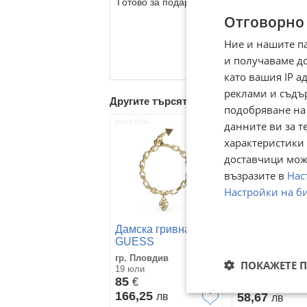
Готово за подарък
Отговорно
Ние и нашите п
и получаваме д
като вашия IP 
реклами и съдъ
Другите търсят също
подобряване на
данните ви за т
характеристики 
доставчици може
възразите в
Нас
Настройки на б
Дамска Гривн
Дамска гривна
Бели Седефе
GUESS
Детелини • P
гр. Горна Орях
Clover • Злат
гр. Пловдив
Велико Търнов
ПОКАЖЕТЕ 
19 юли
Цвят • Луксо
08 юли
85
€
Подарък
30
€
166,25
лв
58,67
лв