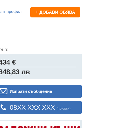
оят профил
+
ДОБАВИ ОБЯВА
ена:
434 €
848,83 лв
Изпрати съобщение
08XX XXX XXX
(покажи)