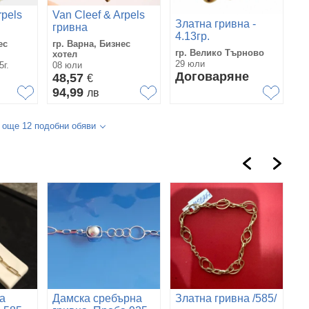
rpels
Van Cleef & Arpels
Златна гривна -
гривна
4.13гр.
ес
гр. Варна, Бизнес
гр. Велико Търново
хотел
29 юли
5г.
08 юли
Договаряне
48,57
€
94,99
лв
 още 12 подобни обяви
а
Дамска сребърна
Златна гривна /585/
З