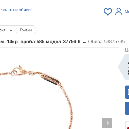
езплатни обяви!
М
рия
Гривни
0см. 14кр. проба:585 модел:37756-6 →
Обява 53875735
Ц