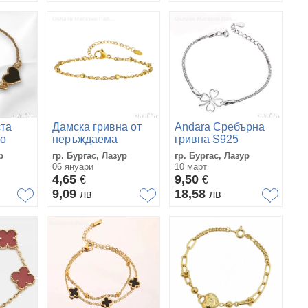
та
Дамска гривна от
Andara Сребърна
но
неръждаема
гривна S925
стомана с 18K
„Четерилистна
р
гр. Бургас, Лазур
гр. Бургас, Лазур
златно покритие – с
Детелина“
06 януари
10 март
мъниста и монета |
4,65
9,50
€
€
16–21см
9,09
18,58
лв
лв