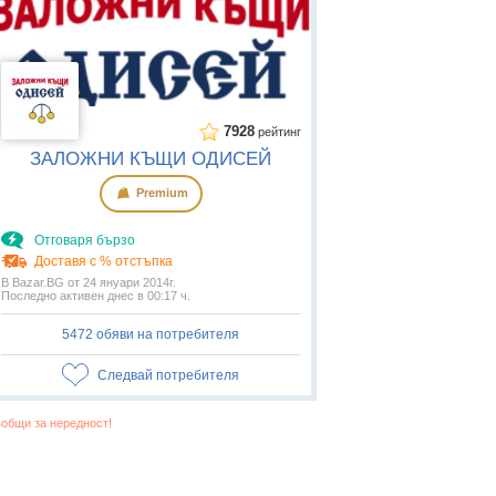
7928
рейтинг
ЗАЛОЖНИ КЪЩИ ОДИСЕЙ
Premium
Отговаря бързо
Доставя с % отстъпка
В Bazar.BG от 24 януари 2014г.
Последно активен днес в 00:17 ч.
5472 обяви на потребителя
Следвай потребителя
общи за нередност!