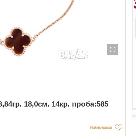
,84гр. 18,0см. 14кр. проба:585
Съ
Наблюдавай