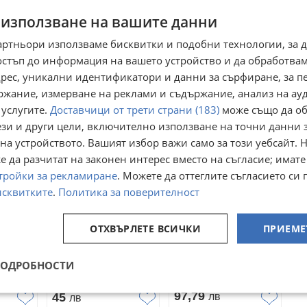
 използване на вашите данни
артньори използваме бисквитки и подобни технологии, за 
Преглеждания:
145
остъп до информация на вашето устройство и да обработва
☆
☆
☆
☆
☆
адрес, уникални идентификатори и данни за сърфиране, за 
ржание, измерване на реклами и съдържание, анализ на ау
 услугите.
Доставчици от трети страни (183)
може също да об
ези и други цели, включително използване на точни данни 
на устройството. Вашият избор важи само за този уебсайт. 
 да разчитат на законен интерес вместо на съгласие; имате
тройки за рекламиране
. Можете да оттеглите съгласието си 
исквитките
.
Политика за поверителност
а с
OHAYOU
ОТХВЪРЛЕТЕ ВСИЧКИ
ПРИЕМЕ
Нежна позлатена
ни
Позлатена
сребърна гривна с
remium
инициална гривна
овица,
гр. София, Красно
естествен перидот
ист
за жени LUCKY
гр. Хасково
о
село
ПОДРОБНОСТИ
зен
Letter с буква U,
03 август
12 юни
50
подарък за жени
23,01
€
€
97,79
45
лв
лв