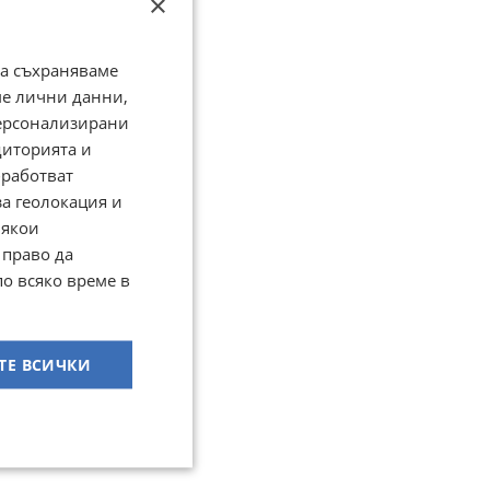
×
да съхраняваме
ме лични данни,
персонализирани
диторията и
работват
за геолокация и
Някои
 право да
по всяко време в
ТЕ ВСИЧКИ