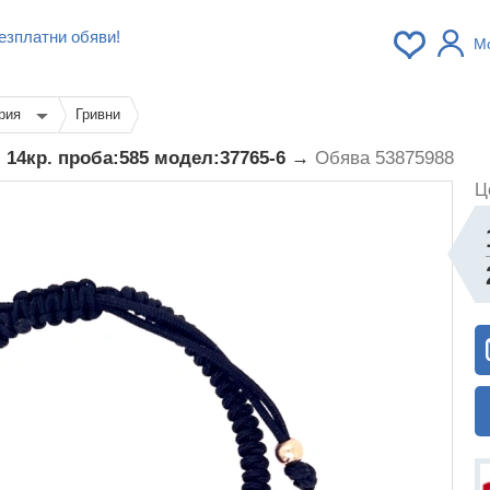
езплатни обяви!
М
рия
Гривни
. 14кр. проба:585 модел:37765-6 →
Обява 53875988
Ц