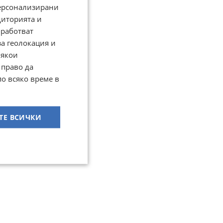
персонализирани
диторията и
работват
за геолокация и
Някои
 право да
по всяко време в
ТЕ ВСИЧКИ