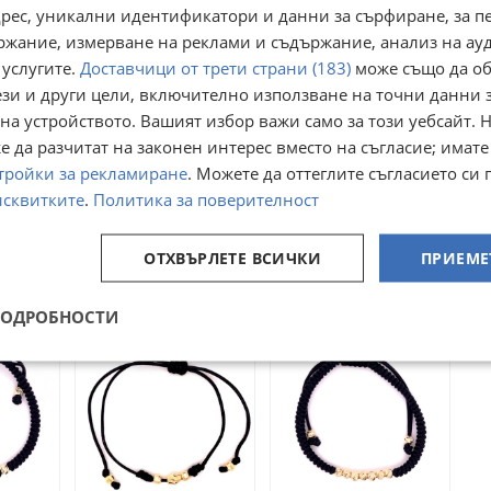
адрес, уникални идентификатори и данни за сърфиране, за 
ржание, измерване на реклами и съдържание, анализ на ау
 услугите.
Доставчици от трети страни (183)
може също да об
ези и други цели, включително използване на точни данни 
на устройството. Вашият избор важи само за този уебсайт. 
 да разчитат на законен интерес вместо на съгласие; имате
тройки за рекламиране
. Можете да оттеглите съгласието си 
Златна
Златна гривна с
исквитките
.
Политика за поверителност
регулируема
кожа 3,30гр. 20,5см.
. 14кр.
гривна 1,73гр. 14кр.
14кр. проба:585
лджа
гр. Варна, Чаталджа
гр. Варна, Чаталджа
проба:585
модел:33625-6
29 юли
ОТХВЪРЛЕТЕ ВСИЧКИ
29 юли
ПРИЕМЕ
6
модел:33638-6
195
373
€
€
381,39
729,52
лв
лв
ПОДРОБНОСТИ