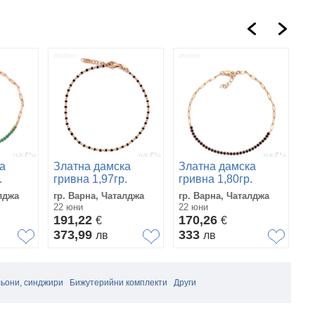
З
а
Златна дамска
Златна дамска
р
.
гривна 1,97гр.
гривна 1,80гр.
гр
гр
20,0см. 14кр.
19,0см. 14кр.
п
лджа
гр. Варна, Чаталджа
гр. Варна, Чаталджа
па
проба:585
проба:585
22 юни
22 юни
м
30
6
модел:36299-6
модел:36337-6
191,22
170,26
€
€
1
373,99
333
лв
лв
2
льони, синджири
Бижутерийни комплекти
Други