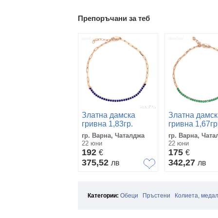
Препоръчани за теб
Златна дамска
Златна дамск
гривна 1,83гр.
гривна 1,67гр
19,5см. 14кр.
19,5см. 14кр.
гр. Варна, Чаталджа
гр. Варна, Чата
проба:585
проба:585
22 юни
22 юни
модел:36335-6
модел:36339-
192
175
€
€
375,52
342,27
лв
лв
Категории:
Обеци
Пръстени
Колиета, меда