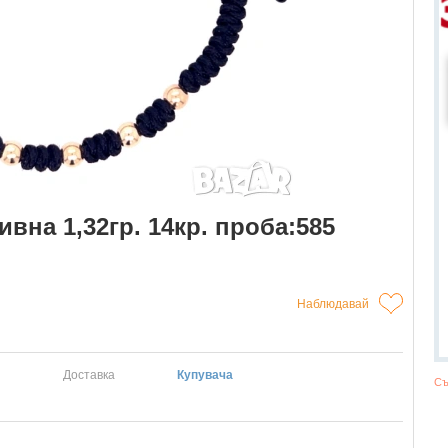
вна 1,32гр. 14кр. проба:585
Наблюдавай
Доставка
Купувача
Съ