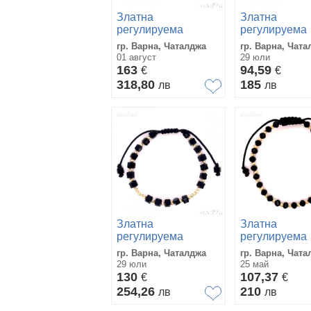
Златна
Златна
регулируема
регулируема
гривна 1,44гр. 14кр.
гривна 1,0гр. 
гр. Варна, Чаталджа
гр. Варна, Чата
проба:585
проба:585
01 август
29 юли
модел:33633-6
модел:33639-
163
94,59
€
€
318,80
185
лв
лв
Златна
Златна
регулируема
регулируема
гривна 1,15гр. 14кр.
гривна 1,05гр
гр. Варна, Чаталджа
гр. Варна, Чата
проба:585
14кр.проба:5
29 юли
25 май
модел:33644-6
модел:29521-
130
107,37
€
€
254,26
210
лв
лв