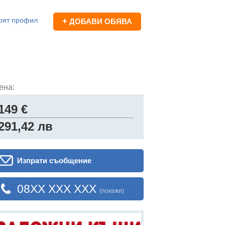
оят профил
+
ДОБАВИ ОБЯВА
ена:
149 €
291,42 лв
Изпрати съобщение
08XX XXX XXX
(покажи)