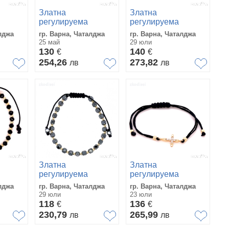
Златна
Златна
регулируема
регулируема
14кр.
гривна 1,24гр. 14кр.
гривна 1,24гр. 14кр.
лджа
гр. Варна, Чаталджа
гр. Варна, Чаталджа
проба:585
проба:585
25 май
29 юли
6
модел:29576-6
модел:33641-6
130
140
€
€
254,26
273,82
лв
лв
Златна
Златна
регулируема
регулируема
.
гривна 1,04гр. 14кр.
гривна 1,20гр. 14кр.
лджа
гр. Варна, Чаталджа
гр. Варна, Чаталджа
85
проба:585
проба:585
29 юли
23 юли
6
модел:33627-6
модел:36279-6
118
136
€
€
230,79
265,99
лв
лв