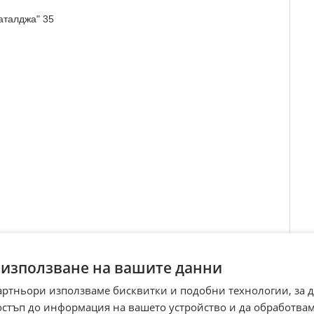
аталджа" 35
Преглеждания:
166
 използване на вашите данни
☆
☆
☆
☆
☆
артньори използваме бисквитки и подобни технологии, за 
остъп до информация на вашето устройство и да обработва