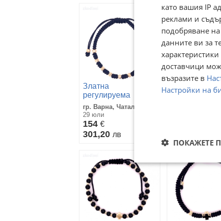
като вашия IP 
реклами и съдъ
подобряване на
данните ви за т
характеристики 
доставчици може
възразите в
Нас
Златна
Златна
Настройки на б
регулируема
регулируема
гривна 1,36гр. 14кр.
гривна 1,04гр
гр. Варна, Чаталджа
гр. Варна, Чата
проба:585
проба:585
29 юли
вчера
модел:33640-6
модел:37766-
154
118
€
€
301,20
230,79
лв
лв
ПОКАЖЕТЕ 