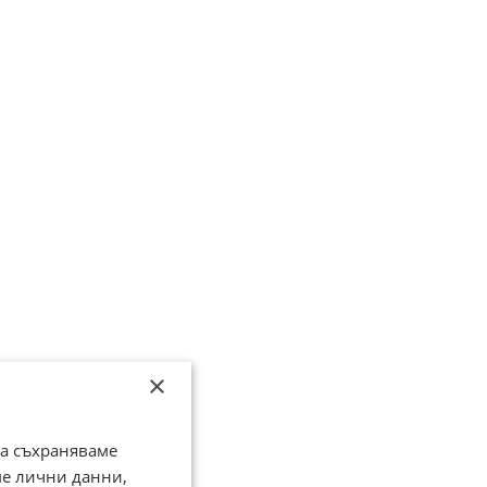
×
да съхраняваме
ме лични данни,