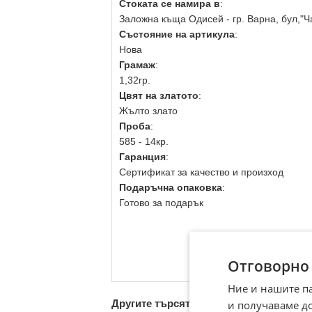
Стоката се намира в
:
Заложна къща Одисей - гр. Варна, бул,"Ч
Състояние на артикула
:
Нова
Грамаж
:
1,32гр.
Цвят на златото
:
Жълто злато
Проба
:
585 - 14кр.
Гаранция
:
Сертификат за качество и произход
Подаръчна опаковка
:
Готово за подарък
Отговорно
Ние и нашите п
Другите търсят също
и получаваме д