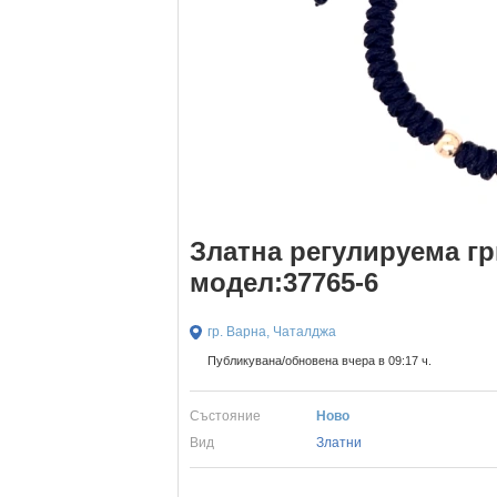
Златна регулируема гри
модел:37765-6
гр. Варна, Чаталджа
Публикувана/обновена вчера в 09:17 ч.
Състояние
Ново
Вид
Златни