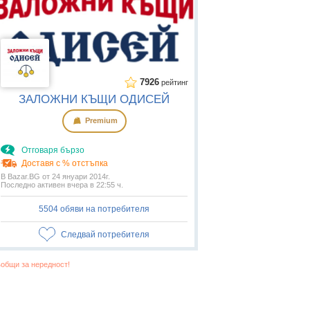
7926
рейтинг
ЗАЛОЖНИ КЪЩИ ОДИСЕЙ
Premium
Отговаря бързо
Доставя с % отстъпка
В Bazar.BG от 24 януари 2014г.
Последно активен вчера в 22:55 ч.
5504 обяви на потребителя
Следвай потребителя
общи за нередност!