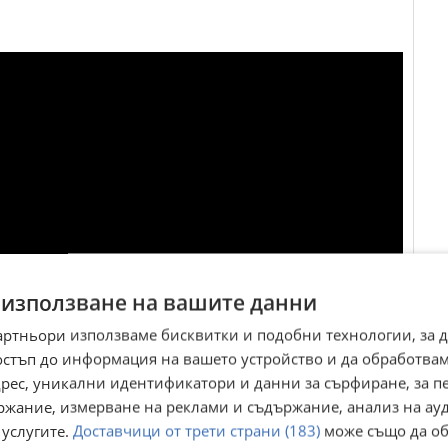
 използване на вашите данни
артньори използваме бисквитки и подобни технологии, за 
остъп до информация на вашето устройство и да обработва
адрес, уникални идентификатори и данни за сърфиране, за 
ржание, измерване на реклами и съдържание, анализ на ау
 услугите.
Доставчици от трети страни (183)
може също да об