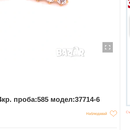
4кр. проба:585 модел:37714-6
Съ
Наблюдавай