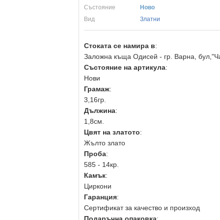
Състояние
Ново
Вид
Златни
Стоката се намира в
:
Заложна къща Одисей - гр. Варна, бул,"Ч
Състояние на артикула
:
Нови
Грамаж
:
3,16гр.
Дължина
:
1,8см.
Цвят на златото
:
Жълто злато
Проба
:
585 - 14кр.
Камък
:
Циркони
Гаранция
:
Сертификат за качество и произход
Подаръчна опаковка
: