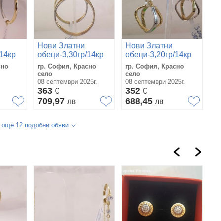
Нови Златни
Нови Златни
/14кр
обеци-3,30гр/14кр
обеци-3,20гр/14кр
сно
гр. София, Красно
гр. София, Красно
село
село
08 септември 2025г.
08 септември 2025г.
363
352
€
€
709,97
688,45
лв
лв
 още 12 подобни обяви