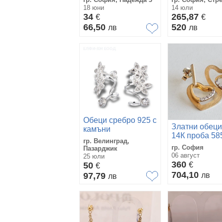
Подарък за жена
18 юни
14 юли
34
265,87
€
€
66,50
520
лв
лв
Обеци сребро 925 с
Златни обеци
камъни
14К проба 58
гр. Велинград,
гр. София
Пазарджик
06 август
25 юли
360
50
€
€
704,10
97,79
лв
лв