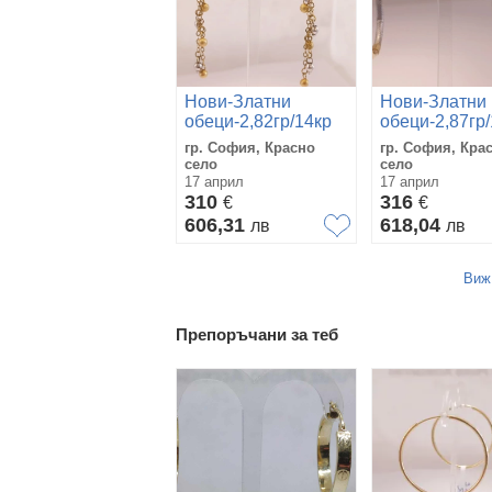
Нови-Златни
Нови-Златни
обеци-2,82гр/14кр
обеци-2,87гр
гр. София, Красно
гр. София, Кра
село
село
17 април
17 април
310
316
€
€
606,31
618,04
лв
лв
Виж
Препоръчани за теб