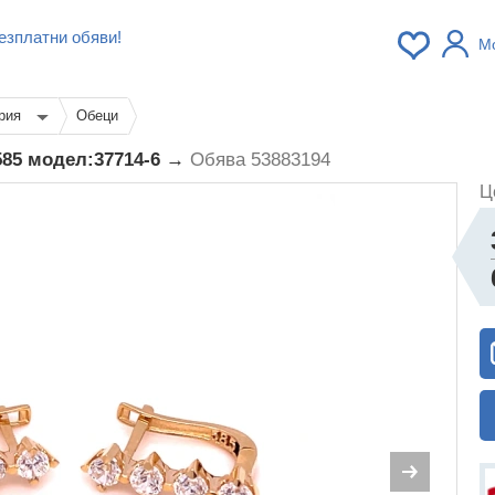
езплатни обяви!
М
рия
Обеци
:585 модел:37714-6 →
Обява 53883194
Ц