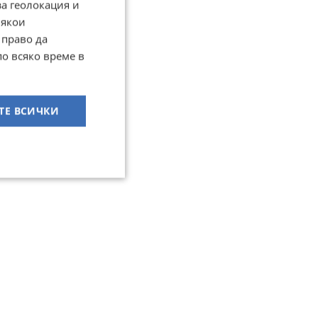
за геолокация и
Някои
 право да
по всяко време в
ТЕ ВСИЧКИ