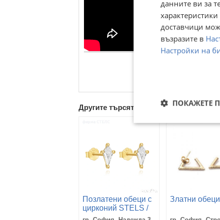
данните ви за т
характеристики 
доставчици може
възразите в
Нас
Настройки на б
ПОКАЖЕТЕ 
Другите търсят също
Позлатени обеци с
Златни обеци
цирконий STELS /
Сребърни обеци /
гр. София, Надежда 3
гр. София, Стр