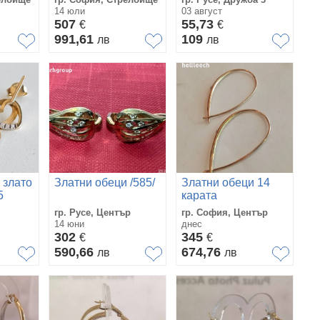
СРЕБЪРНИ
14 юли
03 август
ОБЕЦИ MINNIE
507
55,73
€
€
MOUSE
991,61
109
лв
лв
E905104PRWL
 злато
Златни обеци /585/
Златни обеци 14
5
карата
гр. Русе, Център
гр. София, Център
14 юни
днес
302
345
€
€
590,66
674,76
лв
лв