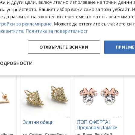
ези и други цели, включително използване на точни данни 
на устройството. Вашият избор важи само за този уебсайт. 
 да разчитат на законен интерес вместо на съгласие; имате
тройки за рекламиране
. Можете да оттеглите съгласието си 
исквитките
.
Политика за поверителност
Преглеждания:
97
ОТХВЪРЛЕТЕ ВСИЧКИ
ПРИЕМЕ
☆
☆
☆
☆
☆
ПОДРОБНОСТИ
Златни обеци
!ТОП ОФЕРТА!
Продавам Дамски
DISNEY
елбище
гр. София, Стрелбище
гр. Русе, Дружба 3