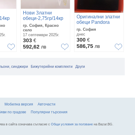
Нови Златни
Оригинални златни
З
/14кр
обеци-2,75гр/14кр
обеци Pandora
сно
гр. София, Красно
(585)
гр. София
гр
село
днес
14
5г.
17 септември 2025г.
300
3
303
€
€
586,75
6
592,62
лв
лв
льони, синджири
Бижутерийни комплекти
Други
Мобилна версия
Авточасти
яви по градове
Популярни търсения
ява в сайта означава съгласие с
Общи условия за ползване
на Bazar.BG.