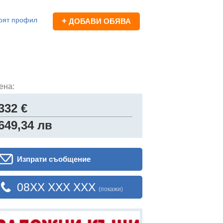
оят профил
+
ДОБАВИ ОБЯВА
ена:
332 €
649,34 лв
Изпрати съобщение
08XX XXX XXX
(покажи)