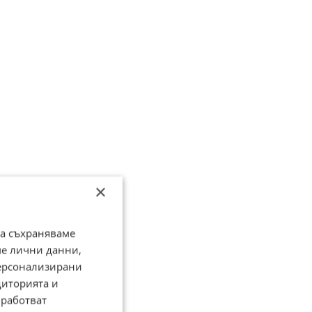
×
да съхраняваме
ме лични данни,
персонализирани
диторията и
работват