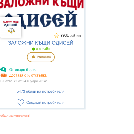
7931
рейтинг
ЗАЛОЖНИ КЪЩИ ОДИСЕЙ
е онлайн
Premium
Отговаря бързо
Доставя с % отстъпка
В Bazar.BG от 24 януари 2014г.
5473 обяви на потребителя
Следвай потребителя
общи за нередност!