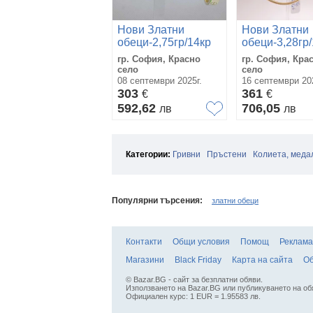
Нови Златни
Нови Златни
обеци-2,75гр/14кр
обеци-3,28гр
гр. София, Красно
гр. София, Кра
село
село
08 септември 2025г.
16 септември 202
303
361
€
€
592,62
706,05
лв
лв
Категории:
Гривни
Пръстени
Колиета, меда
Популярни търсения:
златни обеци
Контакти
Общи условия
Помощ
Реклама
Магазини
Black Friday
Карта на сайта
Об
© Bazar.BG - сайт за безплатни обяви.
Използването на Bazar.BG или публикуването на об
Официален курс: 1 EUR = 1.95583 лв.