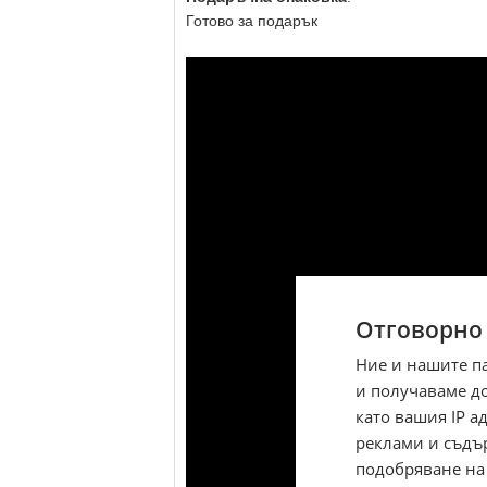
Готово за подарък
Отговорно
Ние и нашите п
и получаваме д
като вашия IP 
реклами и съдъ
подобряване на