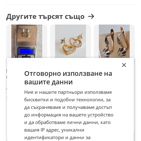
Другите търсят също
×
Продавам златни
Златни обеци
Руски златни
З
Отговорно използване на
обеци 585 проба
злато 14К проба
обеци 14К проба
о
вашите данни
585
585
п
700 €
360 €
450 €
4
Ние и нашите партньори използваме
1 369,08 лв
704,10 лв
880,12 лв
8
бисквитки и подобни технологии, за
да съхраняваме и получаваме достъп
до информация на вашето устройство
Потребител
и да обработваме лични данни, като
вашия IP адрес, уникални
идентификатори и данни за