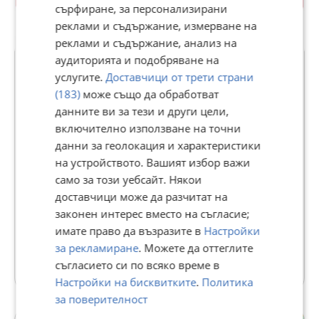
сърфиране, за персонализирани
реклами и съдържание, измерване на
реклами и съдържание, анализ на
Premium
аудиторията и подобряване на
услугите.
Доставчици от трети страни
(183)
може също да обработват
ЗАЛОЖНИ КЪЩИ ОДИСЕЙ
данните ви за тези и други цели,
7926
рейтинг
включително използване на точни
В Bazar.BG от 24 януари 2014г.
данни за геолокация и характеристики
Последно активен днес в 00:17 ч.
на устройството. Вашият избор важи
Доставя с отстъпка
само за този уебсайт. Някои
Отговаря бързо
доставчици може да разчитат на
Телефон(и):
0896768093
законен интерес вместо на съгласие;
http://www.zkodisei.com
имате право да възразите в
Настройки
за рекламиране
. Можете да оттеглите
5494 Обяви
съгласието си по всяко време в
Настройки на бисквитките
.
Политика
за поверителност