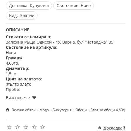
Доставка:
Купувача
Състояние:
Ново
Вид:
Златни
ОПИСАНИЕ
Стоката се намира в
:
Заложна къща Одисей - гр. Варна, бул,"Чаталджа" 35
Състояние на артикула
:
Нови
Грамаж
:
4,60гр.
Диаметър
:
1,5см.
Цвят на златото
:
Жълто злато
Проба
:
585 - 14кр.
Гаранция
:
Сертификат за качество и произход
Всички обяви
Мода
Бижутерия
Обеци
Златни обеци 4,60гр. 
Подаръчна опаковка
:
Готово за подарък
☆
☆
☆
☆
☆
Докладвай