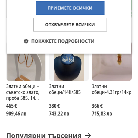
Чаталджа
ПРИЕМЕТЕ ВСИЧКИ
гр. Варна
ОТХВЪРЛЕТЕ ВСИЧКИ
Препоръчани за теб
ПОКАЖЕТЕ ПОДРОБНОСТИ
Златни обеци –
Златни
Златни
З
съветско злато,
обеци/14К/585
обеци-4,31гр/14кр
о
проба 585, 14
карата
465 €
380 €
366 €
2
909,46 лв
743,22 лв
715,83 лв
3
Популярни търсения