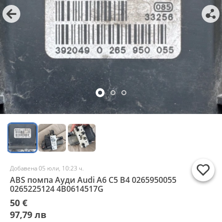
Добавена 05 юли, 10:23 ч.
ABS помпа Ауди Audi A6 C5 B4 0265950055
0265225124 4B0614517G
50 €
97,79 лв