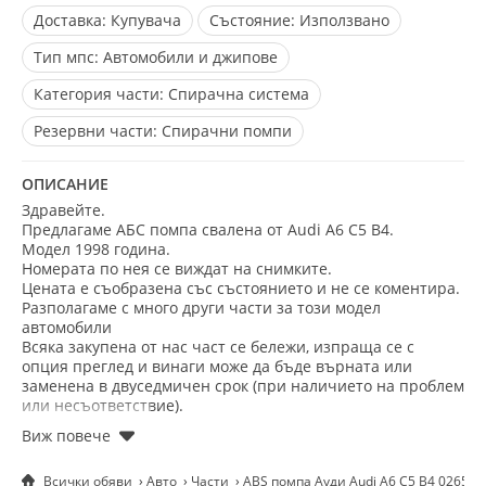
Доставка:
Купувача
Състояние:
Използвано
Тип мпс:
Автомобили и джипове
Категория части:
Спирачна система
Резервни части:
Спирачни помпи
ОПИСАНИЕ
Здравейте.
Предлагаме АБС помпа свалена от Audi A6 C5 B4.
Модел 1998 година.
Номерата по нея се виждат на снимките.
Цената е съобразена със състоянието и не се коментира.
Разполагаме с много други части зa този модел
автомобили
Всяка закупена от нас част се бележи, изпраща се с
опция преглед и винаги може да бъде върната или
заменена в двуседмичен срок (при наличието на проблем
или несъответствие).
Не се колебайте да се свържете с нас на посочения
телефон. Имате възможност да изпращате запитвания и
снимки на Viber, Telegram и WhatsApp (на същия номер).
Всички обяви
Авто
Части
ABS помпа Ауди Audi A6 C5 B4 02659
Добрите цени и коректността са наш основен мотив!