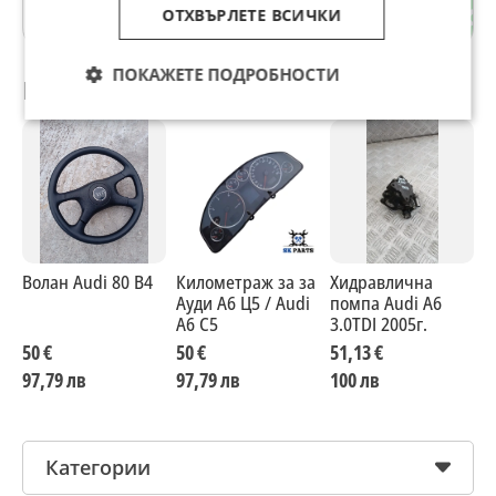
гр. Плевен
ОТХВЪРЛЕТЕ ВСИЧКИ
ПОКАЖЕТЕ ПОДРОБНОСТИ
Препоръчани за теб
Волан Audi 80 B4
Километраж за за
Хидравлична
В
Ауди А6 Ц5 / Audi
помпа Audi A6
ц
A6 C5
3.0TDI 2005г.
A
50 €
50 €
51,13 €
5
97,79 лв
97,79 лв
100 лв
9
Категории