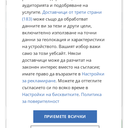
Потребител
аудиторията и подобряване на
услугите.
Доставчици от трети страни
(183)
може също да обработват
данните ви за тези и други цели,
включително използване на точни
данни за геолокация и характеристики
Premium
на устройството. Вашият избор важи
само за този уебсайт. Някои
ПромоТрейд ЕООД
доставчици може да разчитат на
законен интерес вместо на съгласие;
В Bazar.BG от 30 януари 2014г.
имате право да възразите в
Настройки
Последно активен днес в 09:34 ч.
за рекламиране
. Можете да оттеглите
Телефон(и):
0888017117
съгласието си по всяко време в
Настройки на бисквитките
.
Политика
1413 Обяви
за поверителност
ПРИЕМЕТЕ ВСИЧКИ
Мара Денчева