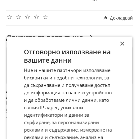
☆
☆
☆
☆
☆
Докладвай
Другите търсят също
×
Отговорно използване на
вашите данни
Ние и нашите партньори използваме
бисквитки и подобни технологии, за
да съхраняваме и получаваме достъп
ABS помпа модул
ABS помпа VW
Помпа Abs Audi
a
до информация на вашето устройство
Audi A6 C5 Пасат
Passat B5 / B5.5 /
A6 C5 - 0 265 410
и да обработваме лични данни, като
B5 B5.5 2.5 TDI
Audi A6 C5
050- 100лв
вашия IP адрес, уникални
150к.с.
51,13 €
48 €
51,13 €
5
0265225124
идентификатори и данни за
100 лв
93,88 лв
100 лв
9
4B0614517G 0 265
сърфиране, за персонализирани
225 124
реклами и съдържание, измерване на
реклами и съдържание, анализ на