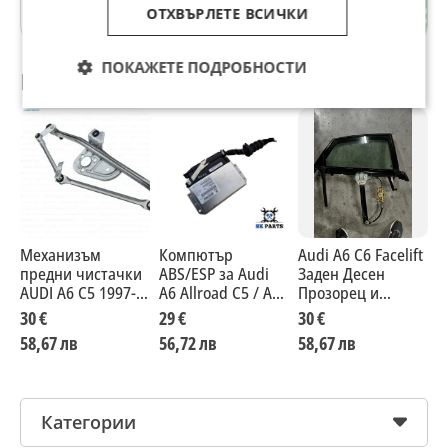
гр. Плевен
ОТХВЪРЛЕТЕ ВСИЧКИ
ПОКАЖЕТЕ ПОДРОБНОСТИ
Препоръчани за теб
Механизъм
Компютър
Audi A6 C6 Facelift
м
предни чистачки
ABS/ESP за Audi
Заден Десен
B
AUDI A6 C5 1997-
A6 Allroad C5 / A6
Прозорец и
2005 / ALLROAD
C5
Механизъм
30 €
29 €
30 €
3
2000-2005
58,67 лв
56,72 лв
58,67 лв
5
4B1955603A
Категории