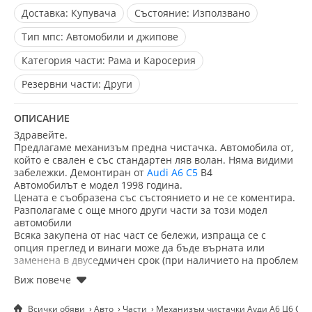
Доставка:
Купувача
Състояние:
Използвано
Тип мпс:
Автомобили и джипове
Категория части:
Рама и Каросерия
Резервни части:
Други
ОПИСАНИЕ
Здравейте.
Предлагаме механизъм предна чистачка. Автомобила от,
който е свален е със стандартен ляв волан. Няма видими
забележки. Демонтиран от
Audi A6 C5
B4
Автомобилът е модел 1998 година.
Цената е съобразена със състоянието и не се коментира.
Разполагаме с още много други части зa този модел
автомобили
Всяка закупена от нас част се бележи, изпраща се с
опция преглед и винаги може да бъде върната или
заменена в двуседмичен срок (при наличието на проблем
или несъответствие).
Не се колебайте да се свържете с нас на посочения
телефон. Имате възможност да изпращате запитвания и
Всички обяви
Авто
Части
Механизъм чистачки Ауди А6 Ц6 С6 Б
снимки на Viber, Telegram и WhatsApp (на същия номер).