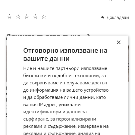
Добрите цени и коректността са наш основен мотив.
☆
☆
☆
☆
☆
Докладвай
Другите търсят също
×
Отговорно използване на
вашите данни
Ние и нашите партньори използваме
бисквитки и подобни технологии, за
да съхраняваме и получаваме достъп
Механизъм
Стъклоповдигач
Моторче
Л
до информация на вашето устройство
чистачки VW
механизъм стъкло
механизъм
A
и да обработваме лични данни, като
Passat b4
за задна дясна
чистачки за Ауди
А
вашия IP адрес, уникални
врата за Ауди А6
А6 Ц5 Ауди А4
30 €
30,68 €
30 €
3
С6 Ц5 Audi A6 S6
Audi A6 C5 Audi A4
идентификатори и данни за
58,67 лв
60 лв
58,67 лв
5
C5
Passat 4B1955023B
сърфиране, за персонализирани
/ 4B1955113
реклами и съдържание, измерване на
реклами и съдържание, анализ на