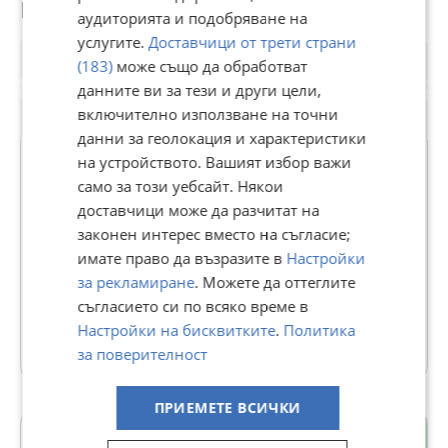
Потребител
аудиторията и подобряване на
услугите.
Доставчици от трети страни
(183)
може също да обработват
данните ви за тези и други цели,
включително използване на точни
данни за геолокация и характеристики
Premium
на устройството. Вашият избор важи
само за този уебсайт. Някои
ПромоТрейд ЕООД
доставчици може да разчитат на
законен интерес вместо на съгласие;
В Bazar.BG от 30 януари 2014г.
имате право да възразите в
Настройки
Последно активен днес в 14:41 ч.
за рекламиране
. Можете да оттеглите
Телефон(и):
0888017117
съгласието си по всяко време в
Настройки на бисквитките
.
Политика
1418 Обяви
за поверителност
ПРИЕМЕТЕ ВСИЧКИ
Мара Денчева