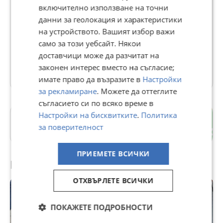
включително използване на точни
данни за геолокация и характеристики
Jelio Nikolov
на устройството. Вашият избор важи
В Bazar.BG от 12 юни 2018г.
само за този уебсайт. Някои
Последно активен 01 август в 10:04 ч.
доставчици може да разчитат на
законен интерес вместо на съгласие;
2482 Обяви
имате право да възразите в
Настройки
за рекламиране
. Можете да оттеглите
съгласието си по всяко време в
Настройки на бисквитките
.
Политика
гр. Бургас
за поверителност
Бургас
ПРИЕМЕТЕ ВСИЧКИ
Препоръчани за теб
ОТХВЪРЛЕТЕ ВСИЧКИ
ПОКАЖЕТЕ ПОДРОБНОСТИ