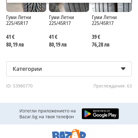
Гуми Летни
Гуми Летни
Гуми Летни
Г
225/45R17
225/45R17
225/45R17
2
41 €
41 €
39 €
3
80,19 лв
80,19 лв
76,28 лв
7
Категории
ID: 53980770
Преглеждания: 63
Изтегли приложението на
Bazar.bg на твоя телефон