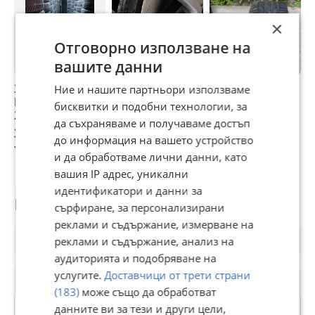
×
Отговорно използване на
вашите данни
ЗИМНИ И ЛЕТНИ
Гуми Летни
Гуми Летни
Г
Ние и нашите партньори използваме
ГУМИ ОТ 13" ДО
225/45R17
225/45R17
2
бисквитки и подобни технологии, за
22"
да съхраняваме и получаваме достъп
35,79 €
35 €
36 €
3
до информация на вашето устройство
70 лв
68,45 лв
70,41 лв
7
и да обработваме лични данни, като
вашия IP адрес, уникални
идентификатори и данни за
Потребител
сърфиране, за персонализирани
реклами и съдържание, измерване на
реклами и съдържание, анализ на
аудиторията и подобряване на
услугите.
Доставчици от трети страни
(183)
може също да обработват
данните ви за тези и други цели,