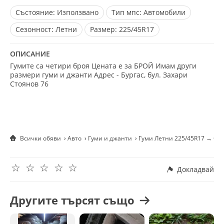
Състояние:
Използвано
Тип мпс:
Автомобили
Сезонност:
Летни
Размер:
225/45R17
ОПИСАНИЕ
Гумите са четири броя Цената е за БРОЙ Имам други
размери гуми и джанти Адрес - Бургас, бул. Захари
Стоянов 76
Всички обяви
Авто
Гуми и джанти
Гуми Летни 225/45R17 → Об
☆
☆
☆
☆
☆
Докладвай
Другите търсят също