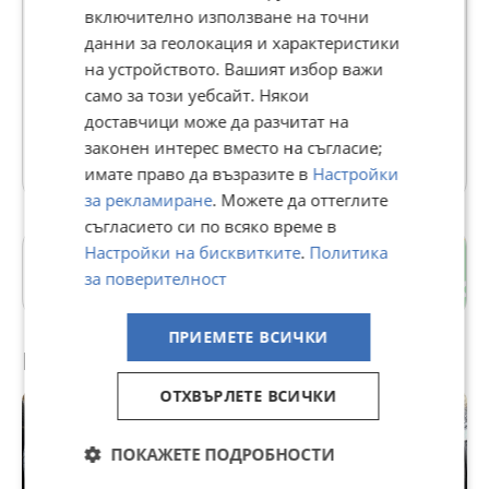
включително използване на точни
данни за геолокация и характеристики
Jelio Nikolov
на устройството. Вашият избор важи
В Bazar.BG от 12 юни 2018г.
само за този уебсайт. Някои
Последно активен вчера в 09:40 ч.
доставчици може да разчитат на
законен интерес вместо на съгласие;
2501 Обяви
имате право да възразите в
Настройки
за рекламиране
. Можете да оттеглите
съгласието си по всяко време в
Настройки на бисквитките
.
Политика
гр. Бургас
за поверителност
Бургас
ПРИЕМЕТЕ ВСИЧКИ
Препоръчани за теб
ОТХВЪРЛЕТЕ ВСИЧКИ
ПОКАЖЕТЕ ПОДРОБНОСТИ