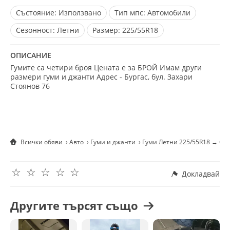
Състояние:
Използвано
Тип мпс:
Автомобили
Сезонност:
Летни
Размер:
225/55R18
ОПИСАНИЕ
Гумите са четири броя Цената е за БРОЙ Имам други
размери гуми и джанти Адрес - Бургас, бул. Захари
Стоянов 76
Всички обяви
Авто
Гуми и джанти
Гуми Летни 225/55R18 → Об
☆
☆
☆
☆
☆
Докладвай
Другите търсят също