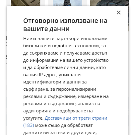
×
Отговорно използване на
вашите данни
Гуми Летни
Тракторни гуми
Нови гуми
Г
Ние и нашите партньори използваме
225/55R18
за малогабаритни
MARCHER 6.50-10
2
бисквитки и подобни технологии, за
японски трактори
W-9B 10PR-
да съхраняваме и получаваме достъп
мотокари
52 €
50,62 €
53,69 €
4
до информация на вашето устройство
101,70 лв
99 лв
105,01 лв
9
и да обработваме лични данни, като
вашия IP адрес, уникални
идентификатори и данни за
Потребител
сърфиране, за персонализирани
реклами и съдържание, измерване на
реклами и съдържание, анализ на
аудиторията и подобряване на
услугите.
Доставчици от трети страни
(183)
може също да обработват
данните ви за тези и други цели,