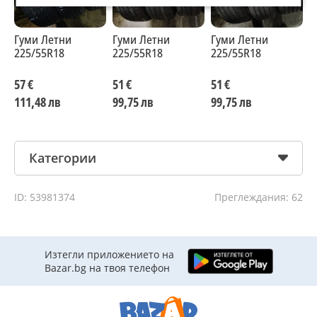
Гуми Летни
Гуми Летни
Гуми Летни
Г
225/55R18
225/55R18
225/55R18
2
57 €
51 €
51 €
5
111,48 лв
99,75 лв
99,75 лв
9
Категории
ID: 53981374
Преглеждания: 62
Изтегли приложението на
Bazar.bg на твоя телефон