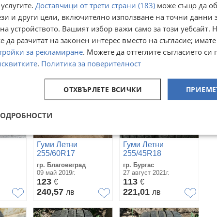
и
Гуми
 услугите.
Доставчици от трети страни (183)
трактор
може също да об
гр. Плевен,
и гуми
Индустриална зона -
ези и други цели, включително използване на точни данни 
65/15
тър
гр. София
Запад
на устройството. Вашият избор важи само за този уебсайт. 
05 август
04 август
128
€
127,82
€
 да разчитат на законен интерес вместо на съгласие; имате
250,35
лв
249,99
лв
тройки за рекламиране
. Можете да оттеглите съгласието си 
исквитките
.
Политика за поверителност
ОТХВЪРЛЕТЕ ВСИЧКИ
ПРИЕМЕ
ПОДРОБНОСТИ
Гуми Летни
Гуми Летни
255/60R17
255/45R18
гр. Благоевград
гр. Бургас
09 май 2019г.
27 август 2021г.
123
113
€
€
240,57
221,01
лв
лв