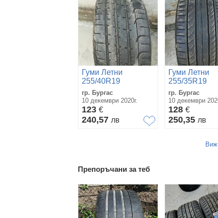
Гуми Летни
Гуми Летни
255/40R19
255/35R19
гр. Бургас
гр. Бургас
10 декември 2020г.
10 декември 202
123
128
€
€
240,57
250,35
лв
лв
Виж
Препоръчани за теб