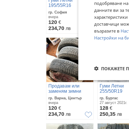
Гуми Летни
Продавам ил
подобряване на
195/55R16
заменям летн
данните ви за т
мишелин 195/
гр. София
гр. Варна, Цен
характеристики 
вчера
вчера
120
120
€
€
доставчици може
234,70
234,70
лв
лв
възразите в
Нас
Настройки на б
ПОКАЖЕТЕ 
Продавам или
Гуми Летни
заменям зимни
255/50R19
гуми ,за изброените
гр. Варна, Център
гр. Бургас
видове птици или
вчера
27 август 2021г.
други
120
128
€
€
234,70
250,35
лв
лв