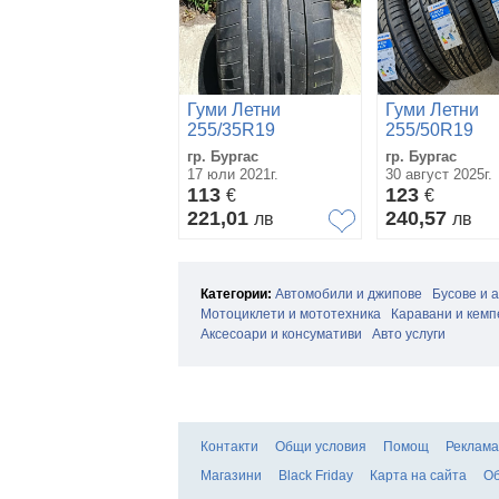
Гуми Летни
Гуми Летни
255/35R19
255/50R19
гр. Бургас
гр. Бургас
17 юли 2021г.
30 август 2025г.
113
123
€
€
221,01
240,57
лв
лв
Категории:
Автомобили и джипове
Бусове и 
Мотоциклети и мототехника
Каравани и кемп
Аксесоари и консумативи
Авто услуги
Контакти
Общи условия
Помощ
Реклама
Магазини
Black Friday
Карта на сайта
Об