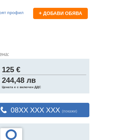
оят профил
+
ДОБАВИ ОБЯВА
ена:
125 €
244,48 лв
Цената е с включен ДДС
08XX XXX XXX
(покажи)