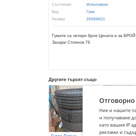
Състояние
Използвано
Вид
Гуми
Размер
255/50R21
Гумите са четири броя Цената е за БРОЙ 
Захари Стоянов 76
Другите търсят също
Отговорно
Ние и нашите п
и получаваме д
като вашия IP 
реклами и съдъ