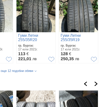
Гуми Летни
Гуми Летни
255/35R20
255/35R19
гр. Бургас
гр. Бургас
0г.
17 юли 2021г.
17 юли 2021г.
113
128
€
€
221,01
250,35
лв
лв
 още 12 подобни обяви