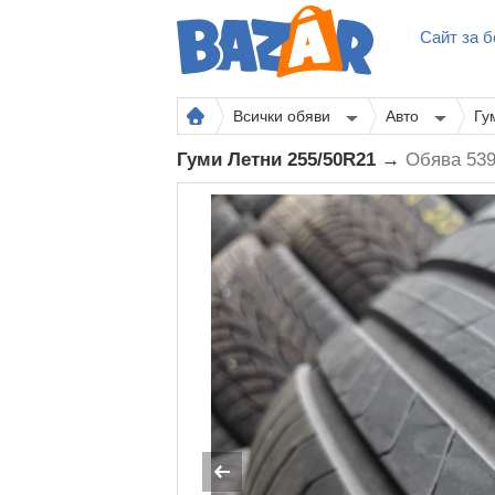
Сайт за б
Всички обяви
Авто
Гу
Гуми Летни 255/50R21 →
Обява 53