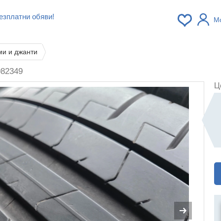
езплатни обяви!
М
ми и джанти
982349
Ц