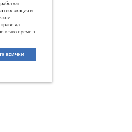
работват
за геолокация и
Някои
 право да
по всяко време в
ТЕ ВСИЧКИ