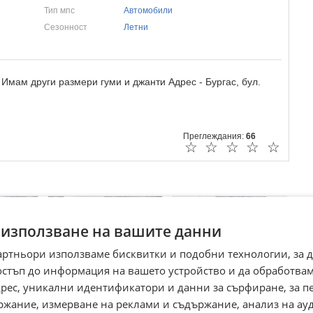
Тип мпс
Автомобили
Сезонност
Летни
Имам други размери гуми и джанти Адрес - Бургас, бул.
Преглеждания:
66
☆
☆
☆
☆
☆
 използване на вашите данни
артньори използваме бисквитки и подобни технологии, за 
остъп до информация на вашето устройство и да обработва
адрес, уникални идентификатори и данни за сърфиране, за 
Нови гуми KAMA
ржание, измерване на реклами и съдържание, анализ на ау
7.50-20 (В-103) - за