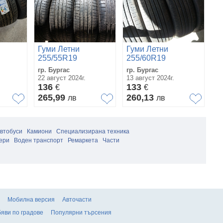
Гуми Летни
Гуми Летни
Г
255/55R19
255/60R19
2
гр. Бургас
гр. Бургас
гр
22 август 2024г.
13 август 2024г.
26
136
133
1
€
€
265,99
260,13
2
лв
лв
автобуси
Камиони
Специализирана техника
ери
Воден транспорт
Ремаркета
Части
Мобилна версия
Авточасти
яви по градове
Популярни търсения