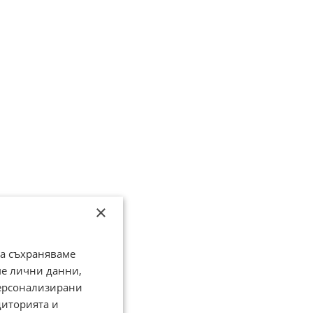
×
да съхраняваме
ме лични данни,
персонализирани
диторията и