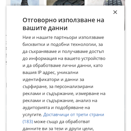
×
Отговорно използване на
вашите данни
Тракторни гуми
Нови гуми
Гуми Летни
Г
Ние и нашите партньори използваме
за малогабаритни
MARCHER 6.50-10
195/80R15
1
бисквитки и подобни технологии, за
японски трактори
W-9B 10PR-
да съхраняваме и получаваме достъп
мотокари
50,62 €
53,69 €
51 €
5
до информация на вашето устройство
99 лв
105,01 лв
99,75 лв
1
и да обработваме лични данни, като
вашия IP адрес, уникални
идентификатори и данни за
Потребител
сърфиране, за персонализирани
реклами и съдържание, измерване на
реклами и съдържание, анализ на
аудиторията и подобряване на
услугите.
Доставчици от трети страни
(183)
може също да обработват
данните ви за тези и други цели,