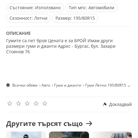
Състояние:
Използвано
Тип мпс:
Автомобили
Сезонност:
Летни
Размер:
195/80R15
ОПИСАНИЕ
Гумите са пет броя Цената е за БРОЙ Имам други
размери гуми и джанти Адрес - Бургас, бул. Захари
Стоянов 76
Всички обяви
Авто
Гуми и джанти
Гуми Летни 195/80R15 → Об
☆
☆
☆
☆
☆
Докладвай
Другите търсят също