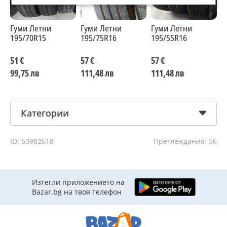
Гуми Летни
Гуми Летни
Гуми Летни
Г
195/70R15
195/75R16
195/55R16
1
51 €
57 €
57 €
5
99,75 лв
111,48 лв
111,48 лв
9
Категории
ID: 53982618
Преглеждания: 56
Изтегли приложението на
Bazar.bg на твоя телефон