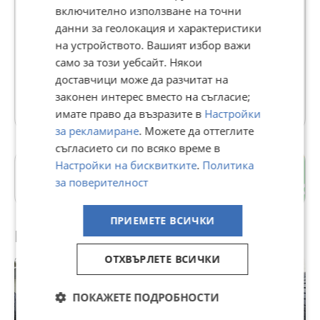
включително използване на точни
данни за геолокация и характеристики
Jelio Nikolov
на устройството. Вашият избор важи
В Bazar.BG от 12 юни 2018г.
само за този уебсайт. Някои
Последно активен вчера в 09:40 ч.
доставчици може да разчитат на
законен интерес вместо на съгласие;
2501 Обяви
имате право да възразите в
Настройки
за рекламиране
. Можете да оттеглите
съгласието си по всяко време в
Настройки на бисквитките
.
Политика
гр. Бургас
за поверителност
Бургас
ПРИЕМЕТЕ ВСИЧКИ
Препоръчани за теб
ОТХВЪРЛЕТЕ ВСИЧКИ
ПОКАЖЕТЕ ПОДРОБНОСТИ