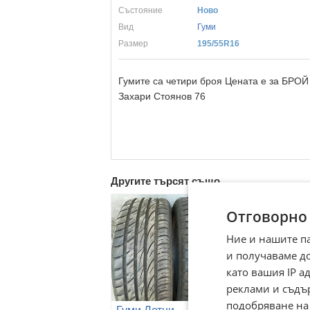
Състояние
Ново
Вид
Гуми
Размер
195/55R16
Гумите са четири броя Цената е за БРОЙ 
Захари Стоянов 76
Другите търсят също
Отговорно
Ние и нашите п
и получаваме д
като вашия IP 
реклами и съдъ
подобряване на