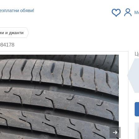
езплатни обяви!
М
ми и джанти
984178
Ц