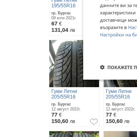
Гуми Летни
Гуми Летни
данните ви за т
195/55R16
205/55R16
характеристики 
гр. Бургас
гр. София
09 юли 2021г.
31 юли
доставчици може
67
73
€
€
възразите в
Нас
131,04
142,78
лв
лв
Настройки на б
ПОКАЖЕТЕ 
Гуми Летни
Гуми Летни
205/55R16
205/55R16
гр. Бургас
гр. Бургас
12 август 2022г.
12 август 2022г.
77
77
€
€
150,60
150,60
лв
лв