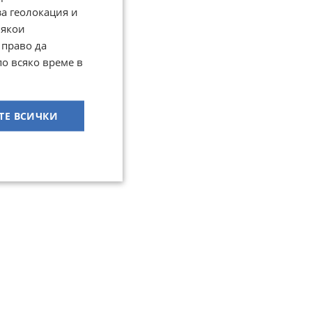
за геолокация и
Някои
 право да
по всяко време в
ТЕ ВСИЧКИ