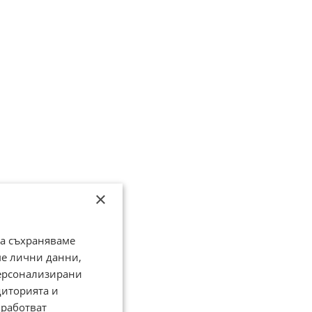
×
да съхраняваме
ме лични данни,
персонализирани
диторията и
работват