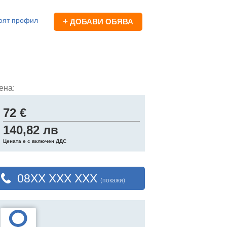
оят профил
+
ДОБАВИ ОБЯВА
ена:
72 €
140,82 лв
Цената е с включен ДДС
08XX XXX XXX
(покажи)