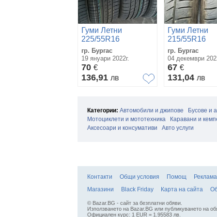
Гуми Летни
Гуми Летни
225/55R16
215/55R16
гр. Бургас
гр. Бургас
19 януари 2022г.
04 декември 202
70
67
€
€
136,91
131,04
лв
лв
Категории:
Автомобили и джипове
Бусове и 
Мотоциклети и мототехника
Каравани и кемп
Аксесоари и консумативи
Авто услуги
Контакти
Общи условия
Помощ
Реклама
Магазини
Black Friday
Карта на сайта
Об
© Bazar.BG - сайт за безплатни обяви.
Използването на Bazar.BG или публикуването на об
Официален курс: 1 EUR = 1.95583 лв.