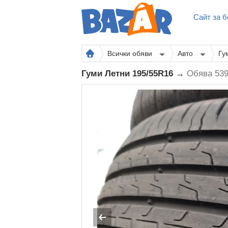
Сайт за б
Всички обяви
Авто
Гу
Гуми Летни 195/55R16 →
Обява 53