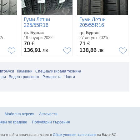
Гуми Летни
Гуми Летни
Г
225/55R16
205/55R16
2
гр. Бургас
гр. Бургас
гр
2г.
19 януари 2022г.
27 август 2021г.
09
70
71
6
€
€
136,91
138,86
1
лв
лв
автобуси
Камиони
Специализирана техника
ери
Воден транспорт
Ремаркета
Части
Мобилна версия
Авточасти
яви по градове
Популярни търсения
ява в сайта означава съгласие с
Общи условия за ползване
на Bazar.BG.