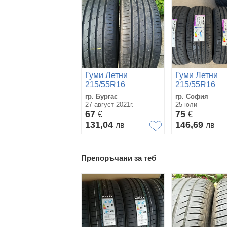
Гуми Летни
Гуми Летни
215/55R16
215/55R16
гр. Бургас
гр. София
27 август 2021г.
25 юли
67
75
€
€
131,04
146,69
лв
лв
Препоръчани за теб