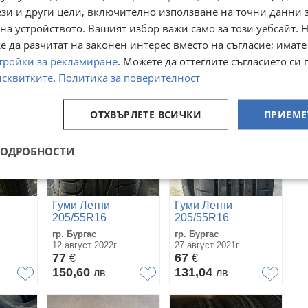
Гуми Летни
Гуми Летни
ези и други цели, включително използване на точни данни 
205/55R16
205/55R16
на устройството. Вашият избор важи само за този уебсайт. 
гр. Бургас
гр. Бургас
09 юли 2021г.
17 юли 2021г.
 да разчитат на законен интерес вместо на съгласие; имате
67
77
€
€
тройки за рекламиране
. Можете да оттеглите съгласието си 
131,04
150,60
лв
лв
исквитките
.
Политика за поверителност
ОТХВЪРЛЕТЕ ВСИЧКИ
ПРИЕМЕ
ПОДРОБНОСТИ
Гуми Летни
Гуми Летни
205/55R16
205/55R16
гр. Бургас
гр. Бургас
12 август 2022г.
27 август 2021г.
77
67
€
€
150,60
131,04
лв
лв