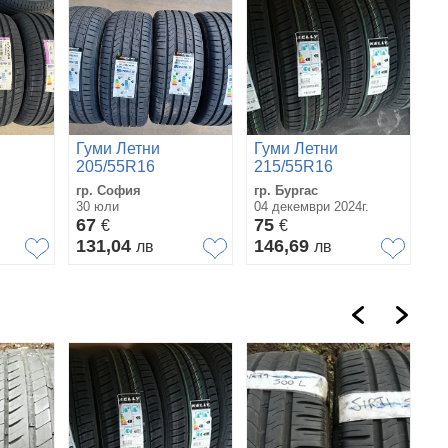
Гуми Летни
Гуми Летни
205/55R16
215/55R16
гр. София
гр. Бургас
30 юли
04 декември 2024г.
67
75
€
€
131,04
146,69
лв
лв