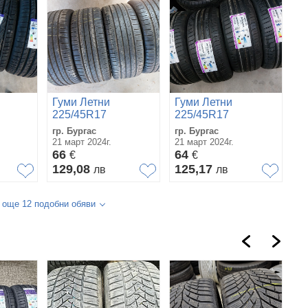
Гуми Летни
Гуми Летни
225/45R17
225/45R17
гр. Бургас
гр. Бургас
21 март 2024г.
21 март 2024г.
66
64
€
€
129,08
125,17
лв
лв
 още 12 подобни обяви