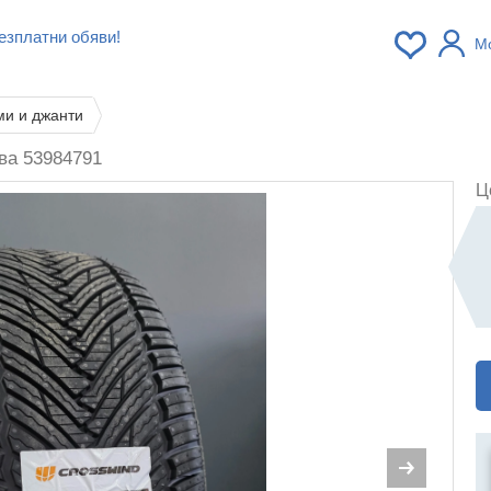
езплатни обяви!
М
ми и джанти
ва 53984791
Ц