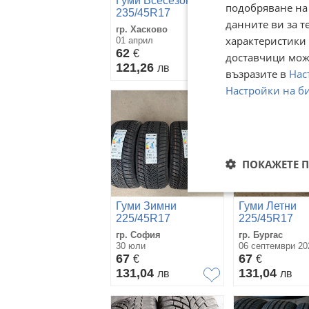
Гуми Всесезонни
Гуми Летни
подобряване на
235/45R17
225/45R17
данните ви за т
гр. Хасково
гр. Бургас
характеристики 
01 април
05 март
62
60
€
€
доставчици може
121,26
117,35
лв
лв
възразите в
Нас
Настройки на б
ПОКАЖЕТЕ 
Гуми Зимни
Гуми Летни
225/45R17
225/45R17
гр. София
гр. Бургас
30 юли
06 септември 202
67
67
€
€
131,04
131,04
лв
лв