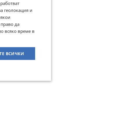
работват
за геолокация и
Някои
 право да
по всяко време в
ТЕ ВСИЧКИ