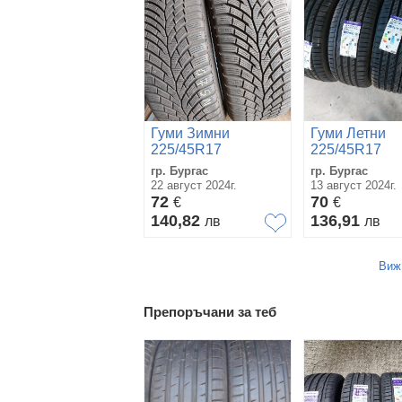
Гуми Зимни
Гуми Летни
225/45R17
225/45R17
гр. Бургас
гр. Бургас
22 август 2024г.
13 август 2024г.
72
70
€
€
140,82
136,91
лв
лв
Виж
Препоръчани за теб