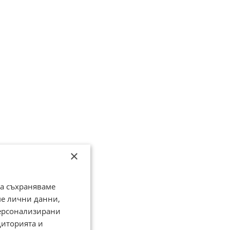
×
да съхраняваме
ме лични данни,
персонализирани
диторията и