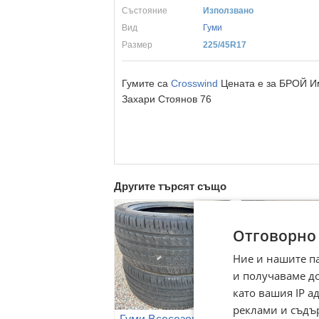
Състояние
Използвано
Вид
Гуми
Размер
225/45R17
Гумите са
Crosswind
Цената е за БРОЙ Им
Захари Стоянов 76
Другите търсят също
Отговорно
Ние и нашите п
и получаваме д
като вашия IP 
реклами и съдъ