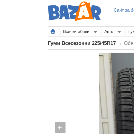
Сайт за б
Всички обяви
Авто
Гу
Гуми Всесезонни 225/45R17 →
Обя