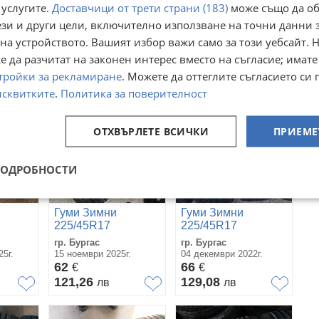
Гуми Летни
Гуми Летни
 услугите.
Доставчици от трети страни (183)
може също да об
225/45R17
225/45R17
ези и други цели, включително използване на точни данни 
гр. Бургас
гр. София
на устройството. Вашият избор важи само за този уебсайт. 
08 март
01 август
70
66
€
€
 да разчитат на законен интерес вместо на съгласие; имате
136,91
129,08
лв
лв
тройки за рекламиране
. Можете да оттеглите съгласието си 
исквитките
.
Политика за поверителност
ОТХВЪРЛЕТЕ ВСИЧКИ
ПРИЕМЕ
ПОДРОБНОСТИ
Гуми Зимни
Гуми Зимни
225/45R17
225/45R17
гр. Бургас
гр. Бургас
5г.
15 ноември 2025г.
04 декември 2022г.
62
66
€
€
121,26
129,08
лв
лв