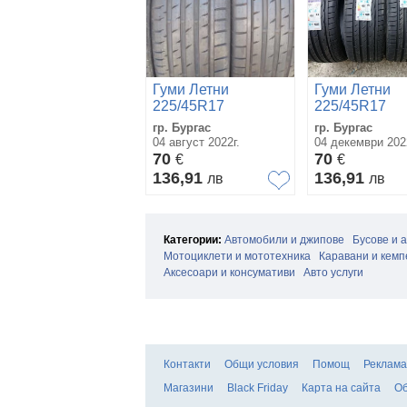
Гуми Летни
Гуми Летни
225/45R17
225/45R17
гр. Бургас
гр. Бургас
04 август 2022г.
04 декември 202
70
70
€
€
136,91
136,91
лв
лв
Категории:
Автомобили и джипове
Бусове и 
Мотоциклети и мототехника
Каравани и кемп
Аксесоари и консумативи
Авто услуги
Контакти
Общи условия
Помощ
Реклама
Магазини
Black Friday
Карта на сайта
Об