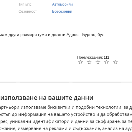
Тип мпс
Автомобили
Сезонност
Всесезонни
ам други размери гуми и джанти Адрес - Бургас, бул.
Преглеждания:
111
☆
☆
☆
☆
☆
 използване на вашите данни
артньори използваме бисквитки и подобни технологии, за 
остъп до информация на вашето устройство и да обработва
адрес, уникални идентификатори и данни за сърфиране, за 
ржание, измерване на реклами и съдържание, анализ на ау