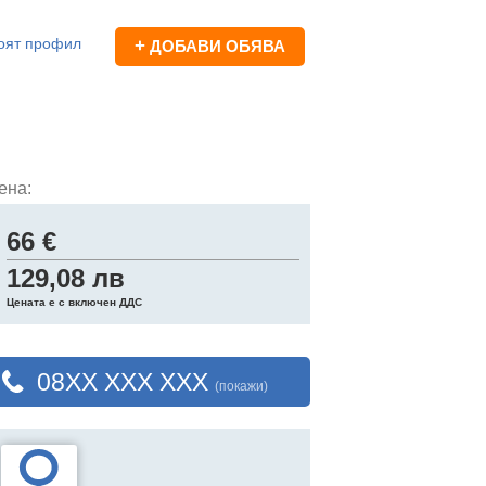
оят профил
+
ДОБАВИ ОБЯВА
ена:
66 €
129,08 лв
Цената е с включен ДДС
08XX XXX XXX
(покажи)