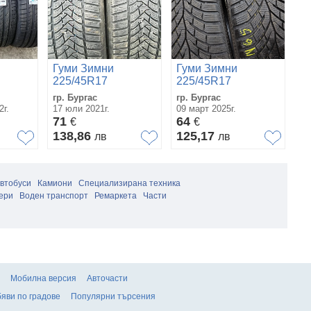
Г
Гуми Зимни
Гуми Зимни
2
225/45R17
225/45R17
гр
гр. Бургас
гр. Бургас
Со
2г.
17 юли 2021г.
09 март 2025г.
28
71
64
€
€
6
138,86
125,17
лв
лв
1
автобуси
Камиони
Специализирана техника
ери
Воден транспорт
Ремаркета
Части
Мобилна версия
Авточасти
яви по градове
Популярни търсения