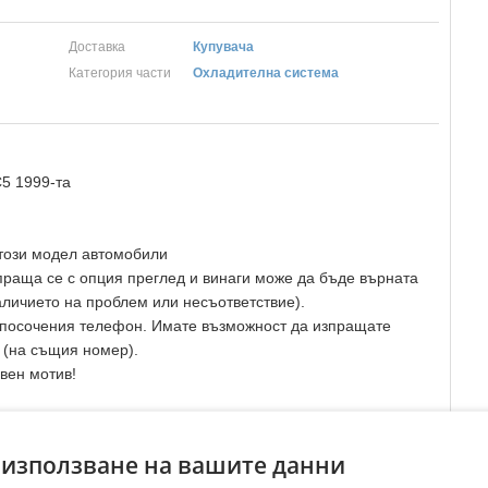
Доставка
Купувача
Категория части
Охладителна система
5 1999-та
 този модел автомобили
зпраща се с опция преглед и винаги може да бъде върната
аличието на проблем или несъответствие).
а посочения телефон. Имате възможност да изпращате
 (на същия номер).
вен мотив!
Преглеждания:
60
☆
☆
☆
☆
☆
 използване на вашите данни