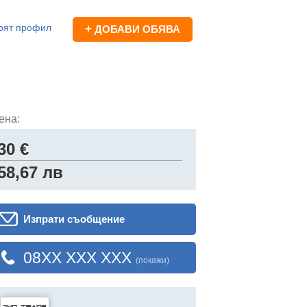
оят профил
+
ДОБАВИ ОБЯВА
ена:
30 €
58,67 лв
Изпрати съобщение
08XX XXX XXX
(покажи)