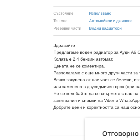
Състояние
Използвано
Тип мпс
Автомобили и джипове
Резервни части
Водни радиатори
Здравейте
Предлагаме воден радиатор за Ауди А6 С
Колата е 2.4 бензин автомат.
Цената не се коментира.
Разполагаме с още много други части зa
Всяка закупена от нас част се бележи, и
или заменена в двуседмичен срок (при н
Не се колебайте да се свържете с нас н
запитвания и снимки на Viber и WhatsApp
Добрите цени и коректността са наш осно
Отговорно