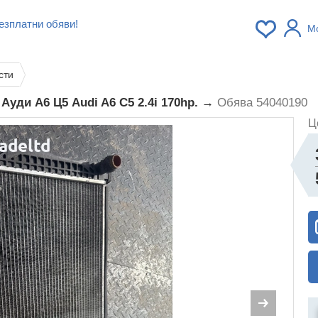
езплатни обяви!
М
сти
уди А6 Ц5 Audi A6 C5 2.4i 170hp. →
Обява 54040190
Ц