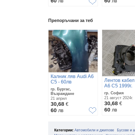
60
60
лв
лв
Препоръчани за теб
Калник ляв Audi A6
Лентов кабел
C5 - 60лв
A6 C5 1999г.
гр. Бургас,
гр. София
Възраждане
21 август 2024г.
21 април
30,68
30,68
€
€
60
60
лв
лв
Категории:
Автомобили и джипове
Бусове и 