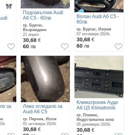
Подлакътник Audi
Волан Audi A6 C5 -
udi
A6 C5 - 60лв
60лв
/ A6
гр. Бургас,
гр. Бургас, Изгрев
Възраждане
07 октомври 2024г.
21 април
30,68
30,68
€
€
60
60
лв
лв
Климатроник Ауди
ло за
Ляво огледало за
А6 Ц5 Klimatronik
Audi A6 C5
Audi A6 C5
гр. Плевен,
4B0820043F
ок
гр. Перник, Изток
Индустриална зона
4г.
01 октомври 2024г.
05 декември 2025г.
30,68
€
30,68
€