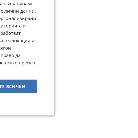
да съхраняваме
ме лични данни,
персонализирани
диторията и
работват
за геолокация и
Някои
 право да
по всяко време в
ТЕ ВСИЧКИ