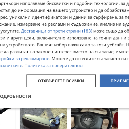
артньори използваме бисквитки и подобни технологии, за 
остъп до информация на вашето устройство и да обработва
адрес, уникални идентификатори и данни за сърфиране, за 
ржание, измерване на реклами и съдържание, анализ на ау
 услугите.
Доставчици от трети страни (183)
може също да об
ези и други цели, включително използване на точни данни 
на устройството. Вашият избор важи само за този уебсайт. 
 да разчитат на законен интерес вместо на съгласие; имате
Радиатори Audi A6
Серво усилвател за
тройки за рекламиране
. Можете да оттеглите съгласието си 
 Ц5
C5 2.5TDI
Audi A6 Allroad C5/
исквитките
.
Политика за поверителност
Автоматик - 60лв
Audi A6 C5 2.5 TDI
гр. Бургас,
гр. Петрич,
ловдив
Възраждане
Благоевград
23 юли
08 април
ОТХВЪРЛЕТЕ ВСИЧКИ
ПРИЕМЕ
30,68
27
€
€
60
52,81
лв
лв
ПОДРОБНОСТИ