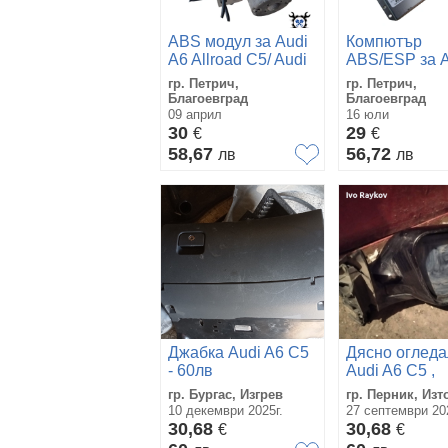
ABS модул за Audi
Компютър
A6 Allroad C5/ Audi
ABS/ESP за A
A6 C5 2.5 TDI
A6 Allroad C5 
гр. Петрич,
гр. Петрич,
C5
Благоевград
Благоевград
09 април
16 юли
30
29
€
€
58,67
56,72
лв
лв
Джабка Audi A6 C5
Дясно огледа
- 60лв
Audi A6 C5 ,
гр. Бургас, Изгрев
гр. Перник, Изт
10 декември 2025г.
27 септември 202
30,68
30,68
€
€