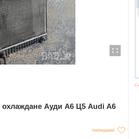
Съ
 охлаждане Ауди А6 Ц5 Audi A6
Наблюдавай