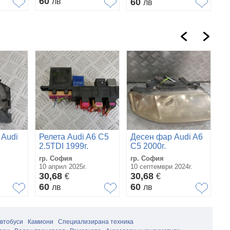
60
лв
60
лв
Ля
 Audi
Релета Audi A6 C5
Десен фар Audi A6
А6
2.5TDI 1999г.
C5 2000г.
с
с.
гр. София
гр. София
Бл
10 април 2025г.
10 септември 2024г.
31
30,68
30,68
€
€
3
60
60
лв
лв
5
автобуси
Камиони
Специализирана техника