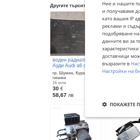
Ние и нашите п
Другите търсят също
и получаваме д
като вашия IP 
реклами и съдъ
подобряване на
данните ви за т
характеристики 
доставчици може
воден радиатор
възразите в
Нас
Стоп Ауди А6
Ауди Audi а6 c5 A6
Audi A6 C5
Настройки на б
ц5 2.5TDI ТДИ
гр. Шумен, Куршун
radiator voden
гр. Карлово, П
чешма
24 юли
16 юли
30
30
€
€
58,67
58,67
лв
лв
ПОКАЖЕТЕ 