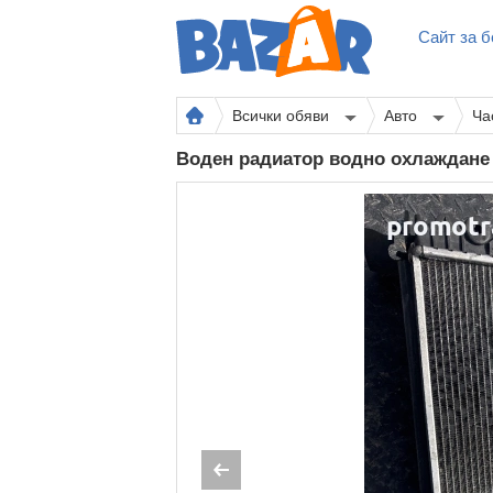
Сайт за б
Всички обяви
Авто
Ча
Воден радиатор водно охлаждане А