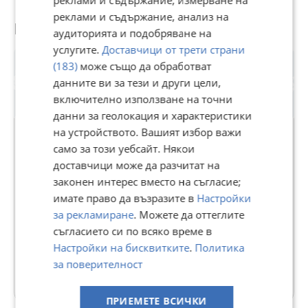
реклами и съдържание, анализ на
Потребител
аудиторията и подобряване на
услугите.
Доставчици от трети страни
(183)
може също да обработват
данните ви за тези и други цели,
включително използване на точни
данни за геолокация и характеристики
Premium
на устройството. Вашият избор важи
само за този уебсайт. Някои
i-dealbg.com
доставчици може да разчитат на
законен интерес вместо на съгласие;
24230
рейтинг
имате право да възразите в
Настройки
В Bazar.BG от 18 февруари 2014г.
за рекламиране
. Можете да оттеглите
Последно активен 07 август в 14:18 ч.
съгласието си по всяко време в
Телефон(и):
0879940971
Настройки на бисквитките
.
Политика
за поверителност
48 Обяви
ПРИЕМЕТЕ ВСИЧКИ