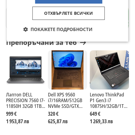
ОТХВЪРЛЕТЕ ВСИЧКИ
7-ми 11-ти километър
гр. София
ПОКАЖЕТЕ ПОДРОБНОСТИ
Препоръчани за теб
Лаптоп DELL
Dell XPS 9560
Lenovo ThinkPad
Л
PRECISION 7560 I7-
i7/16RAM/512GB
P1 Gen3 i7
5
11850H 32GB 1TB
NVMe SSD/GTX
10875H/32GB/1TB
1
SSD NVME с до 24
1050/Full HD
SSD/QuadroT1000Ma
5
999 €
320 €
649 €
7
МЕСЕЦА
4GB/4K
S
1 953,87 лв
625,87 лв
1 269,33 лв
1
ГАРАНЦИЯ