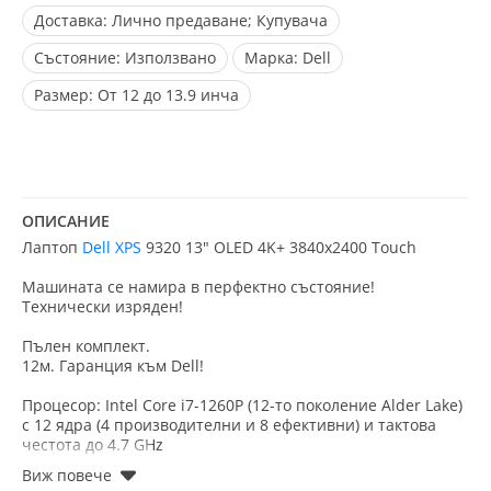
Доставка:
Лично предаване; Купувача
Състояние:
Използвано
Марка:
Dell
Размер:
От 12 до 13.9 инча
ОПИСАНИЕ
Лаптоп
Dell XPS
9320 13" OLED 4K+ 3840x2400 Touch
Машината се намира в перфектно състояние!
Технически изряден!
Пълен комплект.
12м. Гаранция към Dell!
Процесор: Intel Core i7-1260P (12-то поколение Alder Lake)
с 12 ядра (4 производителни и 8 ефективни) и тактова
честота до 4.7 GHz
Дисплей: 13.4-инчов OLED Touch с резолюция UHD+ (3840